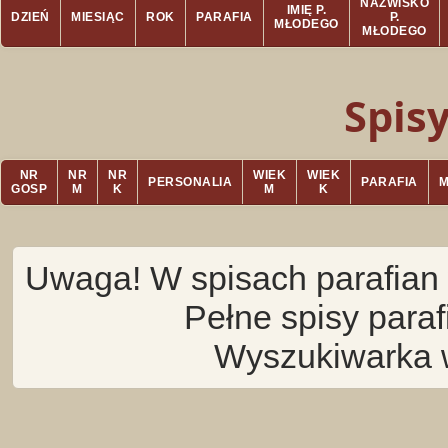
NAZWISKO
IMIĘ P.
DZIEŃ
MIESIĄC
ROK
PARAFIA
P.
MŁODEGO
MŁODEGO
Spis
NR
NR
NR
WIEK
WIEK
PERSONALIA
PARAFIA
GOSP
M
K
M
K
Uwaga! W spisach parafian 
Pełne spisy para
Wyszukiwarka 