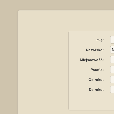
Imię:
Nazwisko:
Miejscowość:
Parafia:
Od roku:
Do roku: