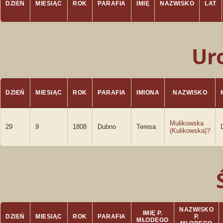
DZIEŃ
MIESIĄC
ROK
PARAFIA
IMIĘ
NAZWISKO
LAT
Ur
DZIEŃ
MIESIĄC
ROK
PARAFIA
IMIONA
NAZWISKO
Mulikowska
29
9
1808
Dubno
Teresa
(Kulikowska)?
NAZWISKO
IMIĘ P.
DZIEŃ
MIESIĄC
ROK
PARAFIA
P.
MŁODEGO