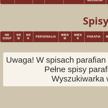
MŁODEGO
Spis
NR
NR
NR
WIEK
WIEK
PERSONALIA
PARAFIA
GOSP
M
K
M
K
Uwaga! W spisach parafian 
Pełne spisy para
Wyszukiwarka 