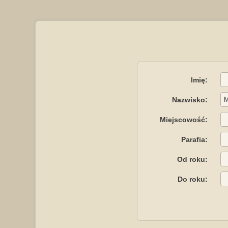
Imię:
Nazwisko:
Miejscowość:
Parafia:
Od roku:
Do roku: