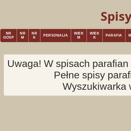
Spis
NR
NR
NR
WIEK
WIEK
PERSONALIA
PARAFIA
GOSP
M
K
M
K
Uwaga! W spisach parafian 
Pełne spisy para
Wyszukiwarka 