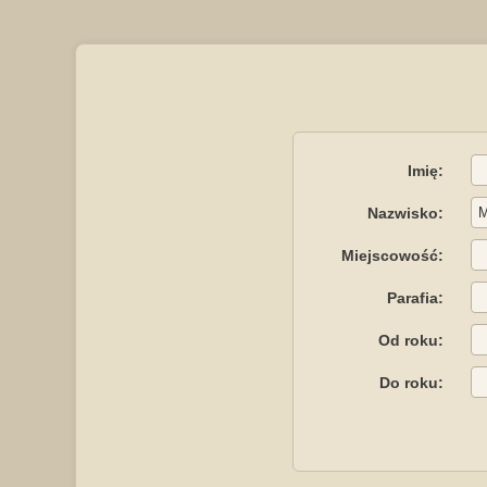
Imię:
Nazwisko:
Miejscowość:
Parafia:
Od roku:
Do roku: