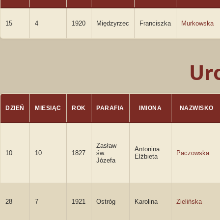
15
4
1920
Międzyrzec
Franciszka
Murkowska
Ur
DZIEŃ
MIESIĄC
ROK
PARAFIA
IMIONA
NAZWISKO
Zasław
Antonina
10
10
1827
św.
Paczowska
Elżbieta
Józefa
28
7
1921
Ostróg
Karolina
Zielińska