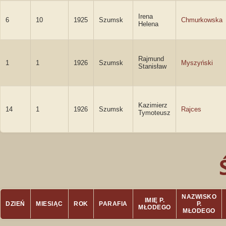
Irena
6
10
1925
Szumsk
Chmurkowska
Helena
Rajmund
1
1
1926
Szumsk
Myszyński
Stanisław
Kazimierz
14
1
1926
Szumsk
Rajces
Tymoteusz
NAZWISKO
IMIĘ P.
DZIEŃ
MIESIĄC
ROK
PARAFIA
P.
MŁODEGO
MŁODEGO