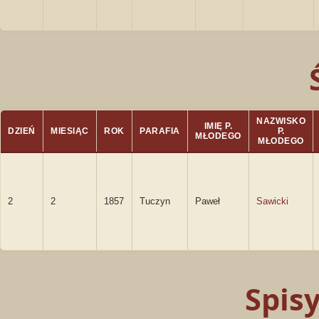
NAZWISKO
IMIĘ P.
DZIEŃ
MIESIĄC
ROK
PARAFIA
P.
MŁODEGO
MŁODEGO
2
2
1857
Tuczyn
Paweł
Sawicki
Spis