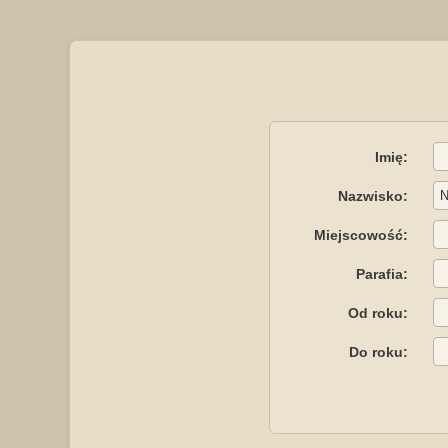
Imię:
Nazwisko:
Miejscowość:
Parafia:
Od roku:
Do roku: