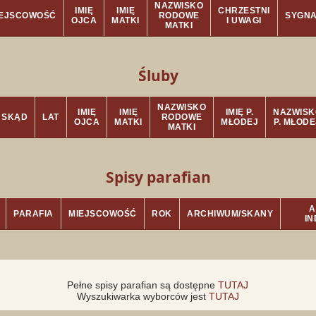
NAZWISKO
IMIĘ
IMIĘ
CHRZESTNI
IEJSCOWOŚĆ
RODOWE
SYGN
OJCA
MATKI
I UWAGI
MATKI
Śluby
NAZWISKO
IMIĘ
IMIĘ
IMIĘ P.
NAZWISK
SKĄD
LAT
RODOWE
OJCA
MATKI
MŁODEJ
P. MŁODE
MATKI
Spisy parafian
A
PARAFIA
MIEJSCOWOŚĆ
ROK
ARCHIWUM/SKANY
I
Pełne spisy parafian są dostępne
TUTAJ
Wyszukiwarka wyborców jest
TUTAJ