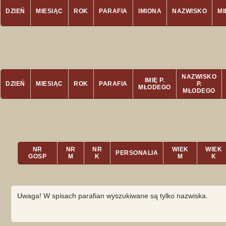
DZIEŃ
MIESIĄC
ROK
PARAFIA
IMIONA
NAZWISKO
M
NAZWISKO
IMIĘ P.
DZIEŃ
MIESIĄC
ROK
PARAFIA
P.
MŁODEGO
MŁODEGO
NR
NR
NR
WIEK
WIEK
PERSONALIA
GOSP
M
K
M
K
Uwaga! W spisach parafian wyszukiwane są tylko nazwiska.