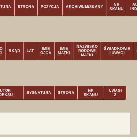
NR
A
ATURA
STRONA
POZYCJA
ARCHIWUM/SKANY
SKANU
IN
NAZWISKO
O
IMIĘ
IMIĘ
ŚWIADKOWIE
SKĄD
LAT
RODOWE
J
OJCA
MATKI
I UWAGI
MATKI
UTOR
NR
UWAGI
SYGNATURA
STRONA
NDEKSU
SKANU
2