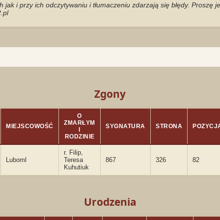
jak i przy ich odczytywaniu i tłumaczeniu zdarzają się błędy. Proszę 
.pl
Zgony
O
ZMARŁYM
MIEJSCOWOŚĆ
SYGNATURA
STRONA
POZYCJ
I
RODZINIE
r. Filip,
Luboml
Teresa
867
326
82
Kuhutiuk
Urodzenia