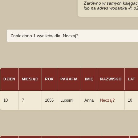
Zarówno w samych księgach 
lub na adres wodanka @ o2
Znaleziono 1 wyników dla: Neczaj?
DZIEŃ
MIESIĄC
ROK
PARAFIA
IMIĘ
NAZWISKO
LAT
10
7
1855
Luboml
Anna
Neczaj?
10