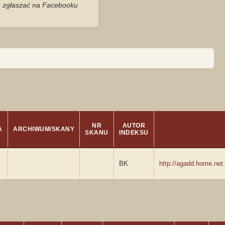
je zgłaszać na Facebooku
NR
AUTOR
A
ARCHIWUM/SKANY
SKANU
INDEKSU
BK
http://agadd.home.ne