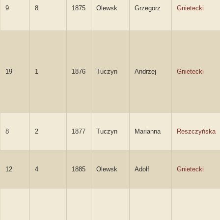
9
8
1875
Olewsk
Grzegorz
Gnietecki
19
1
1876
Tuczyn
Andrzej
Gnietecki
8
2
1877
Tuczyn
Marianna
Reszczyńska
12
4
1885
Olewsk
Adolf
Gnietecki