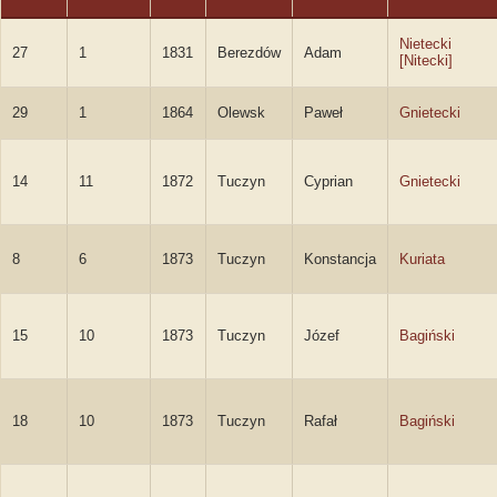
Nietecki
27
1
1831
Berezdów
Adam
[Nitecki]
29
1
1864
Olewsk
Paweł
Gnietecki
14
11
1872
Tuczyn
Cyprian
Gnietecki
8
6
1873
Tuczyn
Konstancja
Kuriata
15
10
1873
Tuczyn
Józef
Bagiński
18
10
1873
Tuczyn
Rafał
Bagiński