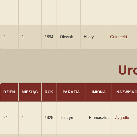
2
1
1894
Olewsk
Hilary
Gnietecki
Ur
DZIEŃ
MIESIĄC
ROK
PARAFIA
IMIONA
NAZWISK
24
1
1828
Tuczyn
Franciszka
Żygadło