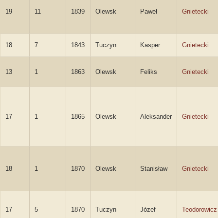
19
11
1839
Olewsk
Paweł
Gnietecki
18
7
1843
Tuczyn
Kasper
Gnietecki
13
1
1863
Olewsk
Feliks
Gnietecki
17
1
1865
Olewsk
Aleksander
Gnietecki
18
1
1870
Olewsk
Stanisław
Gnietecki
17
5
1870
Tuczyn
Józef
Teodorowicz