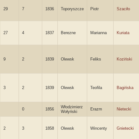
29
7
1836
Toporyszcze
Piotr
Szaciło
27
4
1837
Berezne
Marianna
Kuriata
9
2
1839
Olewsk
Feliks
Koziński
3
2
1839
Olewsk
Teofila
Bagińska
Włodzimierz
0
1856
Erazm
Nietecki
Wołyński
2
3
1858
Olewsk
Wincenty
Gnietecki