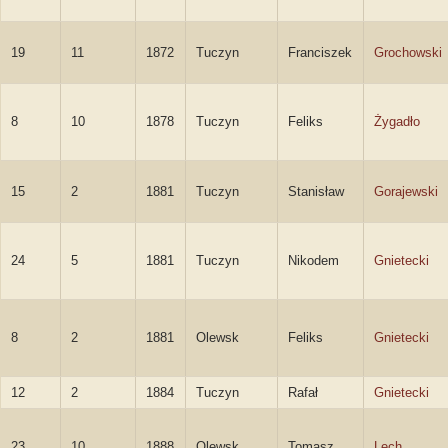
19
11
1872
Tuczyn
Franciszek
Grochowski
8
10
1878
Tuczyn
Feliks
Żygadło
15
2
1881
Tuczyn
Stanisław
Gorajewski
24
5
1881
Tuczyn
Nikodem
Gnietecki
8
2
1881
Olewsk
Feliks
Gnietecki
12
2
1884
Tuczyn
Rafał
Gnietecki
23
10
1888
Olewsk
Tomasz
Lech