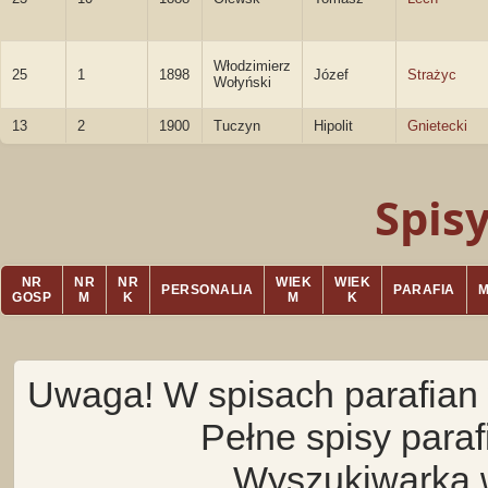
Włodzimierz
25
1
1898
Józef
Strażyc
Wołyński
13
2
1900
Tuczyn
Hipolit
Gnietecki
Spis
NR
NR
NR
WIEK
WIEK
PERSONALIA
PARAFIA
GOSP
M
K
M
K
Uwaga! W spisach parafian 
Pełne spisy para
Wyszukiwarka 