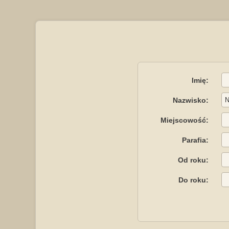
Imię:
Nazwisko:
Miejscowość:
Parafia:
Od roku:
Do roku: