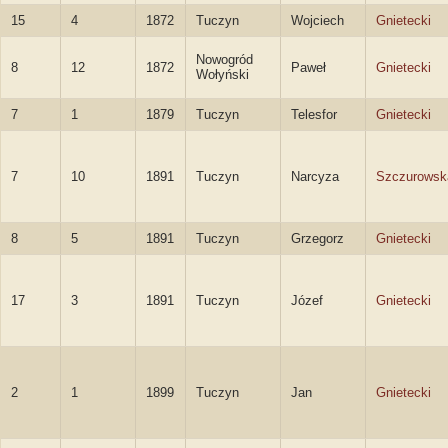
15
4
1872
Tuczyn
Wojciech
Gnietecki
Nowogród
8
12
1872
Paweł
Gnietecki
Wołyński
7
1
1879
Tuczyn
Telesfor
Gnietecki
7
10
1891
Tuczyn
Narcyza
Szczurowsk
8
5
1891
Tuczyn
Grzegorz
Gnietecki
17
3
1891
Tuczyn
Józef
Gnietecki
2
1
1899
Tuczyn
Jan
Gnietecki