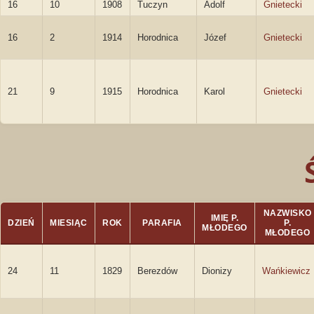
16
10
1908
Tuczyn
Adolf
Gnietecki
16
2
1914
Horodnica
Józef
Gnietecki
21
9
1915
Horodnica
Karol
Gnietecki
NAZWISKO
IMIĘ P.
DZIEŃ
MIESIĄC
ROK
PARAFIA
P.
MŁODEGO
MŁODEGO
24
11
1829
Berezdów
Dionizy
Wańkiewicz