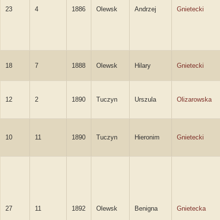
23
4
1886
Olewsk
Andrzej
Gnietecki
18
7
1888
Olewsk
Hilary
Gnietecki
12
2
1890
Tuczyn
Urszula
Olizarowska
10
11
1890
Tuczyn
Hieronim
Gnietecki
27
11
1892
Olewsk
Benigna
Gnietecka