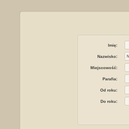
Imię:
Nazwisko:
Miejscowość:
Parafia:
Od roku:
Do roku: