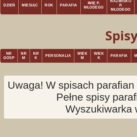
NAZWISKO
IMIĘ P.
DZIEŃ
MIESIĄC
ROK
PARAFIA
P.
MŁODEGO
MŁODEGO
Spis
NR
NR
NR
WIEK
WIEK
PERSONALIA
PARAFIA
GOSP
M
K
M
K
Uwaga! W spisach parafian 
Pełne spisy para
Wyszukiwarka 