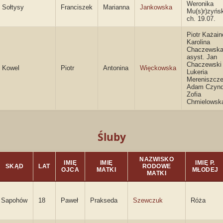
Weronika
Sołtysy
Franciszek
Marianna
Jankowska
Mu(s)r)zyńs
ch. 19.07.
Piotr Każain
Karolina
Chaczewska
asyst. Jan
Chaczewski 
Kowel
Piotr
Antonina
Więckowska
Lukeria
Mereniszcz
Adam Czynda
Zofia
Chmielowsk
Śluby
NAZWISKO
IMIĘ
IMIĘ
IMIĘ P.
SKĄD
LAT
RODOWE
OJCA
MATKI
MŁODEJ
MATKI
Sapohów
18
Paweł
Prakseda
Szewczuk
Róża