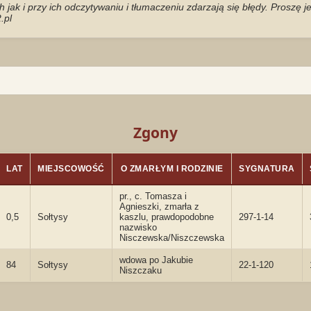
jak i przy ich odczytywaniu i tłumaczeniu zdarzają się błędy. Proszę 
.pl
Zgony
LAT
MIEJSCOWOŚĆ
O ZMARŁYM I RODZINIE
SYGNATURA
pr., c. Tomasza i
Agnieszki, zmarła z
0,5
Sołtysy
kaszlu, prawdopodobne
297-1-14
nazwisko
Nisczewska/Niszczewska
wdowa po Jakubie
84
Sołtysy
22-1-120
Niszczaku