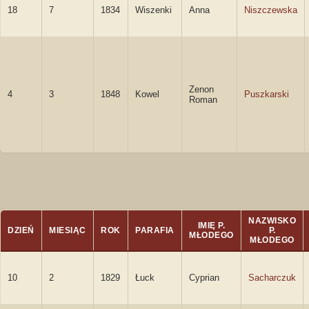
18
7
1834
Wiszenki
Anna
Niszczewska
Zenon
4
3
1848
Kowel
Puszkarski
Roman
NAZWISKO
IMIĘ P.
DZIEŃ
MIESIĄC
ROK
PARAFIA
P.
MŁODEGO
MŁODEGO
10
2
1829
Łuck
Cyprian
Sacharczuk