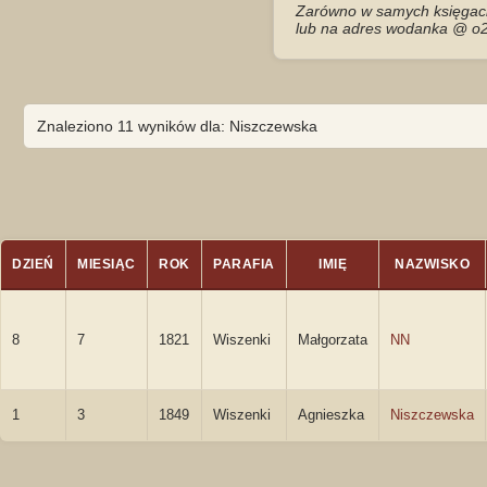
Zarówno w samych księgach 
lub na adres wodanka @ o2
Znaleziono 11 wyników dla: Niszczewska
DZIEŃ
MIESIĄC
ROK
PARAFIA
IMIĘ
NAZWISKO
8
7
1821
Wiszenki
Małgorzata
NN
1
3
1849
Wiszenki
Agnieszka
Niszczewska