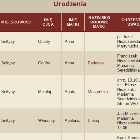
Urodzenia
NAZWISKO
IMIĘ
IMIĘ
CHRZESTN
MIEJSCOWOŚĆ
RODOWE
OJCA
MATKI
UWAG
MATKI
pr. Józef
Sołtysy
Onufry
Anna
Niszczewski
Martynucka
Franciszek
Niszczewski
Sołtysy
Onufry
Anna
Radecka
Marianna
Seredzińska
chrz. 13.10.
szl. Eliasz
Niszczuk i
Sołtysy
Mikołaj
Agata
Murzyńska
Marianna
Seredzińska
Stefan Wyż
Jan Murzyńs
Marianna
Sołtysy
Wincenty
Apolonia
Elexej
Niszczewska
12.06.
Karol Sredzi