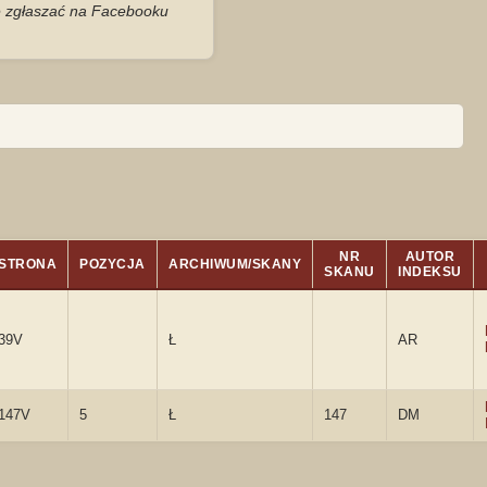
je zgłaszać na Facebooku
NR
AUTOR
STRONA
POZYCJA
ARCHIWUM/SKANY
SKANU
INDEKSU
39V
Ł
AR
147V
5
Ł
147
DM