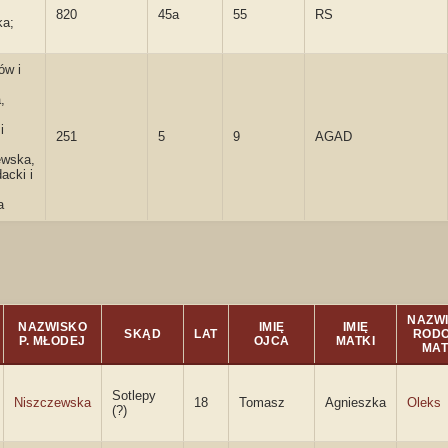
820
45a
55
RS
ka;
ów i
,
i
251
5
9
AGAD
ewska,
cki i
a
NAZW
NAZWISKO
IMIĘ
IMIĘ
SKĄD
LAT
ROD
P. MŁODEJ
OJCA
MATKI
MAT
Sotlepy
Niszczewska
18
Tomasz
Agnieszka
Oleks
(?)