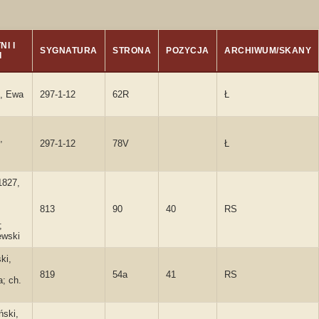
I I
SYGNATURA
STRONA
POZYCJA
ARCHIWUM/SKANY
I
, Ewa
297-1-12
62R
Ł
,
297-1-12
78V
Ł
1827,
813
90
40
RS
;
ewski
ki,
819
54a
41
RS
; ch.
ński,