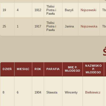
Tbilisi
19
4
1912
Piotra i
Bazyli
Nojszewski
Tbi
Pawła
Tbilisi
25
1
1917
Piotra i
Janina
Nojszewska
Tbi
Pawła
NAZWISKO
IMIĘ P.
DZIEŃ
MIESIĄC
ROK
PARAFIA
P.
MŁODEGO
MŁODEGO
8
6
1904
Sławuta
Wincenty
Bielkiewicz