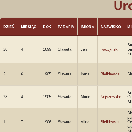
Ur
DZIEŃ
MIESIĄC
ROK
PARAFIA
IMIONA
NAZWISKO
M
Sm
28
4
1899
Sławuta
Jan
Raczyński
Sm
Ki
2
6
1905
Sławuta
Irena
Bielkiewicz
Sł
Ki
28
4
1905
Sławuta
Maria
Nojszewska
Gu
Ki
Bi
pa
1
7
1906
Sławuta
Alina
Bielkiewicz
Ce
Gu
Ki