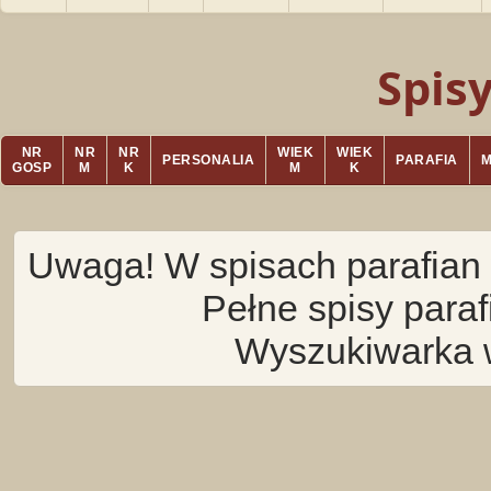
Spis
NR
NR
NR
WIEK
WIEK
PERSONALIA
PARAFIA
GOSP
M
K
M
K
Uwaga! W spisach parafian 
Pełne spisy para
Wyszukiwarka 