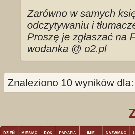
Zarówno w samych księg
odczytywaniu i tłumacze
Proszę je zgłaszać na 
wodanka @ o2.pl
Znaleziono 10 wyników dla
DZIEŃ
MIESIĄC
ROK
PARAFIA
IMIĘ
NAZWISKO