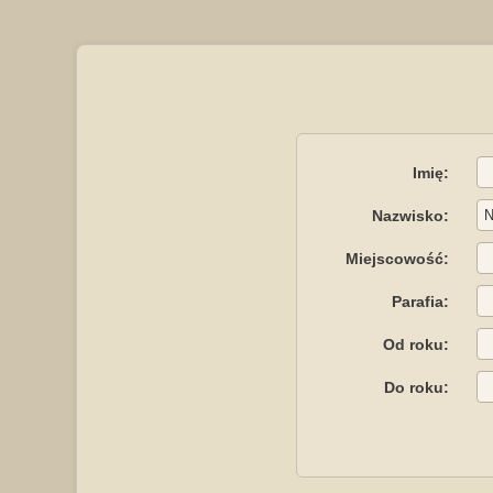
Imię:
Nazwisko:
Miejscowość:
Parafia:
Od roku:
Do roku: