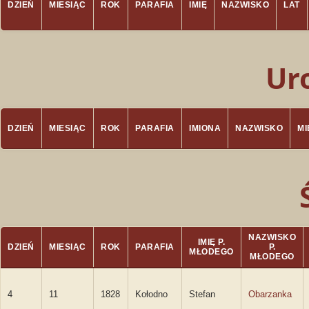
DZIEŃ
MIESIĄC
ROK
PARAFIA
IMIĘ
NAZWISKO
LAT
Ur
DZIEŃ
MIESIĄC
ROK
PARAFIA
IMIONA
NAZWISKO
M
NAZWISKO
IMIĘ P.
DZIEŃ
MIESIĄC
ROK
PARAFIA
P.
MŁODEGO
MŁODEGO
4
11
1828
Kołodno
Stefan
Obarzanka