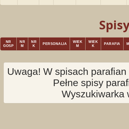
Spis
NR
NR
NR
WIEK
WIEK
PERSONALIA
PARAFIA
GOSP
M
K
M
K
Uwaga! W spisach parafian 
Pełne spisy para
Wyszukiwarka 