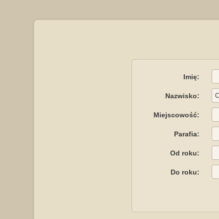
Imię:
Nazwisko:
Miejscowość:
Parafia:
Od roku:
Do roku: