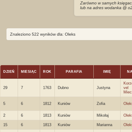
Zarówno w samych księgach 
lub na adres wodanka @ o2
Znaleziono 522 wyników dla: Oleks
DZIEŃ
MIESIĄC
ROK
PARAFIA
IMIĘ
N
Korz
29
7
1763
Dubno
Justyna
vel
Miec
5
6
1812
Kuniów
Zofia
Olek
2
6
1813
Kuniów
Mikołaj
Olek
15
6
1813
Kuniów
Marianna
Olek