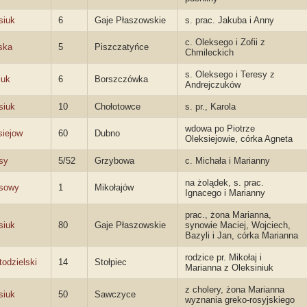
siuk
6
Gaje Płaszowskie
s. prac. Jakuba i Anny
c. Oleksego i Zofii z
ska
5
Piszczatyńce
Chmileckich
s. Oleksego i Teresy z
iuk
6
Borszczówka
Andrejczuków
siuk
10
Chołotowce
s. pr., Karola
wdowa po Piotrze
siejow
60
Dubno
Oleksiejowie, córka Agneta
sy
5/52
Grzybowa
c. Michała i Marianny
na żolądek, s. prac.
sowy
1
Mikołajów
Ignacego i Marianny
prac., żona Marianna,
siuk
80
Gaje Płaszowskie
synowie Maciej, Wojciech,
Bazyli i Jan, córka Marianna
rodzice pr. Mikołaj i
todzielski
14
Stołpiec
Marianna z Oleksiniuk
z cholery, żona Marianna
siuk
50
Sawczyce
wyznania greko-rosyjskiego