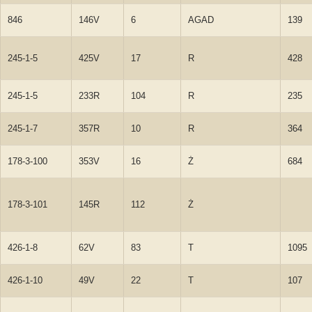
846
146V
6
AGAD
139
245-1-5
425V
17
R
428
245-1-5
233R
104
R
235
245-1-7
357R
10
R
364
178-3-100
353V
16
Ż
684
178-3-101
145R
112
Ż
426-1-8
62V
83
T
1095
426-1-10
49V
22
T
107