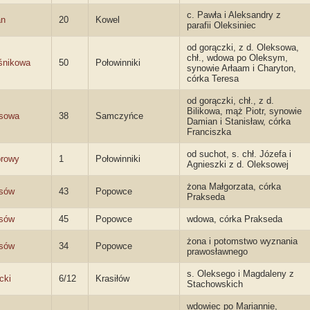
c. Pawła i Aleksandry z
an
20
Kowel
parafii Oleksiniec
od gorączki, z d. Oleksowa,
chł., wdowa po Oleksym,
śnikowa
50
Połowinniki
synowie Arłaam i Charyton,
córka Teresa
od gorączki, chł., z d.
Bilikowa, mąż Piotr, synowie
sowa
38
Samczyńce
Damian i Stanisław, córka
Franciszka
od suchot, s. chł. Józefa i
rowy
1
Połowinniki
Agnieszki z d. Oleksowej
żona Małgorzata, córka
sów
43
Popowce
Prakseda
sów
45
Popowce
wdowa, córka Prakseda
żona i potomstwo wyznania
sów
34
Popowce
prawosławnego
s. Oleksego i Magdaleny z
cki
6/12
Krasiłów
Stachowskich
wdowiec po Mariannie,