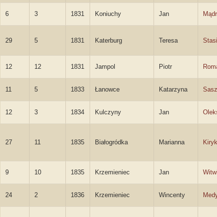
6
3
1831
Koniuchy
Jan
Mądr
29
5
1831
Katerburg
Teresa
Stas
12
12
1831
Jampol
Piotr
Roma
11
5
1833
Łanowce
Katarzyna
Sas
12
3
1834
Kulczyny
Jan
Olek
27
11
1835
Białogródka
Marianna
Kiry
9
10
1835
Krzemieniec
Jan
Witw
24
2
1836
Krzemieniec
Wincenty
Medy