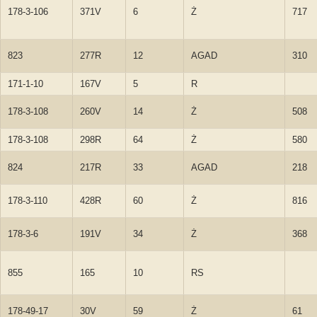
178-3-106
371V
6
Ż
717
823
277R
12
AGAD
310
171-1-10
167V
5
R
178-3-108
260V
14
Ż
508
178-3-108
298R
64
Ż
580
824
217R
33
AGAD
218
178-3-110
428R
60
Ż
816
178-3-6
191V
34
Ż
368
855
165
10
RS
178-49-17
30V
59
Ż
61