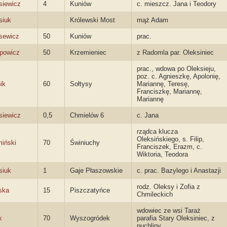
siewicz
4
Kuniów
c. mieszcz. Jana i Teodory
siuk
Królewski Most
mąż Adam
sewicz
50
Kuniów
prac.
powicz
50
Krzemieniec
z Radomla par. Oleksiniec
prac., wdowa po Oleksieju,
poz. c. Agnieszkę, Apolonię,
ik
60
Sołtysy
Mariannę, Teresę,
Franciszkę, Mariannę,
Mariannę
siewicz
0,5
Chmielów 6
c. Jana
rządca klucza
Oleksińskiego, s. Filip,
iński
70
Świniuchy
Franciszek, Erazm, c.
Wiktoria, Teodora
siuk
1
Gaje Płaszowskie
c. prac. Bazylego i Anastazji
rodz. Oleksy i Zofia z
ska
15
Piszczatyńce
Chmileckich
wdowiec ze wsi Taraż
k
70
Wyszogródek
parafia Stary Oleksiniec, z
puchliny