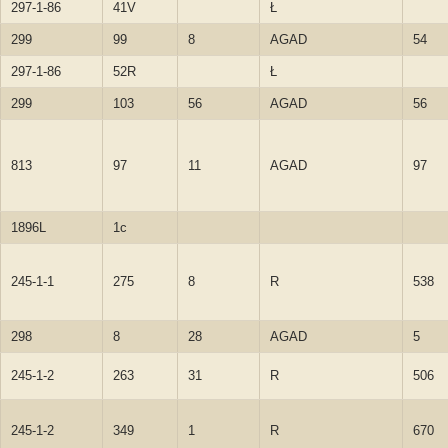
297-1-86
41V
Ł
299
99
8
AGAD
54
297-1-86
52R
Ł
299
103
56
AGAD
56
813
97
11
AGAD
97
1896L
1c
245-1-1
275
8
R
538
298
8
28
AGAD
5
245-1-2
263
31
R
506
245-1-2
349
1
R
670