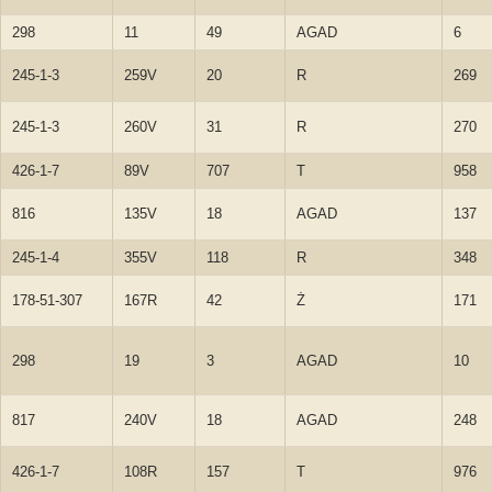
298
11
49
AGAD
6
245-1-3
259V
20
R
269
245-1-3
260V
31
R
270
426-1-7
89V
707
T
958
816
135V
18
AGAD
137
245-1-4
355V
118
R
348
178-51-307
167R
42
Ż
171
298
19
3
AGAD
10
817
240V
18
AGAD
248
426-1-7
108R
157
T
976