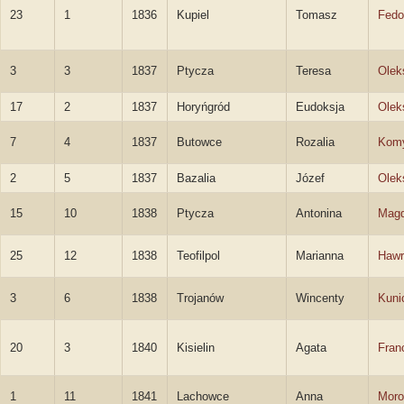
23
1
1836
Kupiel
Tomasz
Fedo
3
3
1837
Ptycza
Teresa
Olek
17
2
1837
Horyńgród
Eudoksja
Olek
7
4
1837
Butowce
Rozalia
Kom
2
5
1837
Bazalia
Józef
Olek
15
10
1838
Ptycza
Antonina
Magd
25
12
1838
Teofilpol
Marianna
Hawr
3
6
1838
Trojanów
Wincenty
Kuni
20
3
1840
Kisielin
Agata
Fran
1
11
1841
Lachowce
Anna
Moro