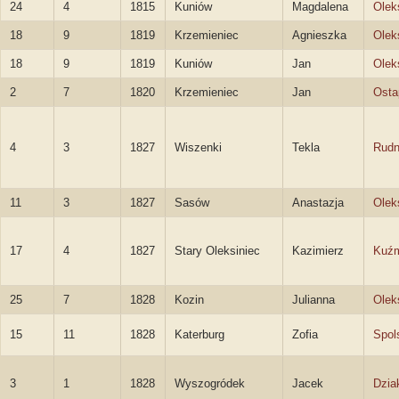
24
4
1815
Kuniów
Magdalena
Olek
18
9
1819
Krzemieniec
Agnieszka
Olek
18
9
1819
Kuniów
Jan
Olek
2
7
1820
Krzemieniec
Jan
Osta
4
3
1827
Wiszenki
Tekla
Rudn
11
3
1827
Sasów
Anastazja
Olek
17
4
1827
Stary Oleksiniec
Kazimierz
Kuźm
25
7
1828
Kozin
Julianna
Olek
15
11
1828
Katerburg
Zofia
Spol
3
1
1828
Wyszogródek
Jacek
Dzia