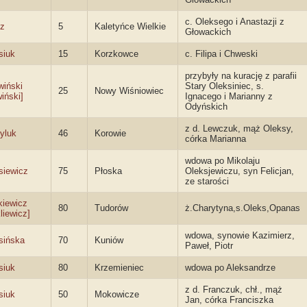
c. Oleksego i Anastazji z
z
5
Kaletyńce Wielkie
Głowackich
siuk
15
Korzkowce
c. Filipa i Chweski
przybyły na kurację z parafii
wiński
Stary Oleksiniec, s.
25
Nowy Wiśniowiec
iński]
Ignacego i Marianny z
Odyńskich
z d. Lewczuk, mąż Oleksy,
yluk
46
Korowie
córka Marianna
wdowa po Mikolaju
siewicz
75
Płoska
Oleksjewiczu, syn Felicjan,
ze starości
kiewicz
80
Tudorów
ż.Charytyna,s.Oleks,Opanas
liewicz]
wdowa, synowie Kazimierz,
sińska
70
Kuniów
Paweł, Piotr
siuk
80
Krzemieniec
wdowa po Aleksandrze
z d. Franczuk, chł., mąż
siuk
50
Mokowicze
Jan, córka Franciszka