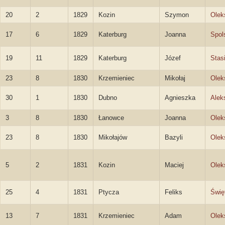
20
2
1829
Kozin
Szymon
Olek
17
6
1829
Katerburg
Joanna
Spol
19
11
1829
Katerburg
Józef
Stas
23
8
1830
Krzemieniec
Mikołaj
Olek
30
1
1830
Dubno
Agnieszka
Alek
3
8
1830
Łanowce
Joanna
Olek
23
8
1830
Mikołajów
Bazyli
Olek
5
2
1831
Kozin
Maciej
Olek
25
4
1831
Ptycza
Feliks
Świę
13
7
1831
Krzemieniec
Adam
Olek