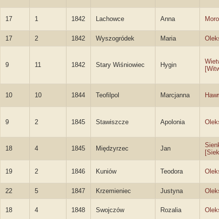
17
1
1842
Lachowce
Anna
Moro
17
2
1842
Wyszogródek
Maria
Olek
Wiet
9
11
1842
Stary Wiśniowiec
Hygin
[Witw
10
10
1844
Teofilpol
Marcjanna
Hawr
9
2
1845
Stawiszcze
Apolonia
Olek
Sien
18
4
1845
Międzyrzec
Jan
[Siek
19
2
1846
Kuniów
Teodora
Olek
22
5
1847
Krzemieniec
Justyna
Olek
18
4
1848
Swojczów
Rozalia
Olek