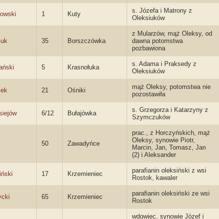
s. Józefa i Matrony z
owski
1
Kuty
Oleksiuków
z Mularzów, mąż Oleksy, od
iuk
35
Borszczówka
dawna potomstwa
pozbawiona
s. Adama i Praksedy z
ński
5
Krasnołuka
Oleksiuków
mąż Oleksy, potomstwa nie
zek
21
Ośniki
pozostawiła
s. Grzegorza i Katarzyny z
siejów
6/12
Bułajówka
Szymczuków
prac., z Horczyńskich, mąż
Oleksy, synowie Piotr,
k
50
Zawadyńce
Marcin, Jan, Tomasz, Jan
(2) i Aleksander
parafianin oleksiński z wsi
iński
17
Krzemieniec
Rostok, kawaler
parafianin oleksiński ze wsi
cki
65
Krzemieniec
Rostok
wdowiec, synowie Józef i