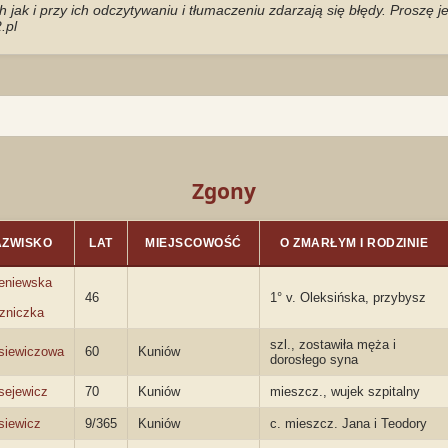
jak i przy ich odczytywaniu i tłumaczeniu zdarzają się błędy. Proszę 
.pl
Zgony
AZWISKO
LAT
MIEJSCOWOŚĆ
O ZMARŁYM I RODZINIE
eniewska
46
1° v. Oleksińska, przybysz
zniczka
szl., zostawiła męża i
siewiczowa
60
Kuniów
dorosłego syna
sejewicz
70
Kuniów
mieszcz., wujek szpitalny
siewicz
9/365
Kuniów
c. mieszcz. Jana i Teodory