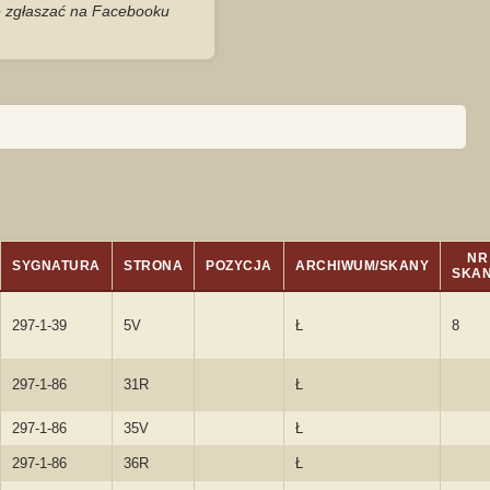
je zgłaszać na Facebooku
NR
SYGNATURA
STRONA
POZYCJA
ARCHIWUM/SKANY
SKA
297-1-39
5V
Ł
8
297-1-86
31R
Ł
297-1-86
35V
Ł
297-1-86
36R
Ł