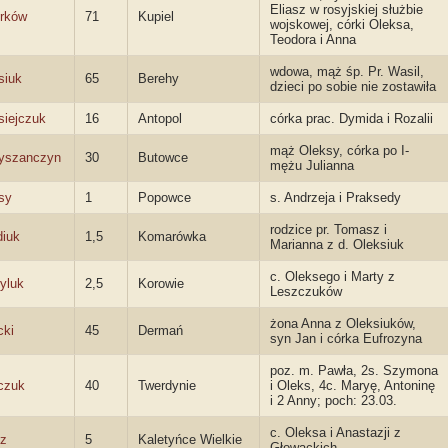
Eliasz w rosyjskiej służbie
rków
71
Kupiel
wojskowej, córki Oleksa,
Teodora i Anna
wdowa, mąż śp. Pr. Wasil,
siuk
65
Berehy
dzieci po sobie nie zostawiła
siejczuk
16
Antopol
córka prac. Dymida i Rozalii
mąż Oleksy, córka po I-
yszanczyn
30
Butowce
mężu Julianna
sy
1
Popowce
s. Andrzeja i Praksedy
rodzice pr. Tomasz i
iuk
1,5
Komarówka
Marianna z d. Oleksiuk
c. Oleksego i Marty z
yluk
2,5
Korowie
Leszczuków
żona Anna z Oleksiuków,
cki
45
Dermań
syn Jan i córka Eufrozyna
poz. m. Pawła, 2s. Szymona
czuk
40
Twerdynie
i Oleks, 4c. Maryę, Antoninę
i 2 Anny; poch: 23.03.
c. Oleksa i Anastazji z
z
5
Kaletyńce Wielkie
Głowackich