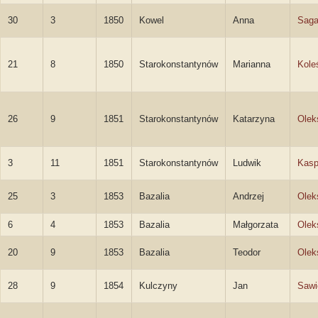
30
3
1850
Kowel
Anna
Sag
21
8
1850
Starokonstantynów
Marianna
Kole
26
9
1851
Starokonstantynów
Katarzyna
Olek
3
11
1851
Starokonstantynów
Ludwik
Kasp
25
3
1853
Bazalia
Andrzej
Olek
6
4
1853
Bazalia
Małgorzata
Olek
20
9
1853
Bazalia
Teodor
Olek
28
9
1854
Kulczyny
Jan
Sawi