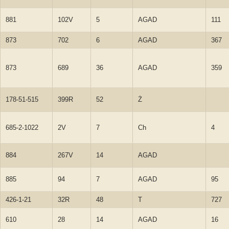
881
102V
5
AGAD
111
873
702
6
AGAD
367
873
689
36
AGAD
359
178-51-515
399R
52
Ż
685-2-1022
2V
7
Ch
4
884
267V
14
AGAD
885
94
7
AGAD
95
426-1-21
32R
48
T
727
610
28
14
AGAD
16