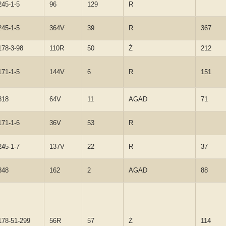
245-1-5
96
129
R
245-1-5
364V
39
R
367
178-3-98
110R
50
Ż
212
171-1-5
144V
6
R
151
818
64V
11
AGAD
71
171-1-6
36V
53
R
245-1-7
137V
22
R
37
848
162
2
AGAD
88
178-51-299
56R
57
Ż
114