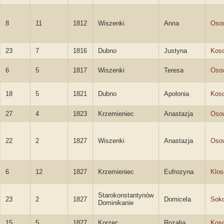
8
11
1812
Wiszenki
Anna
Oso
23
7
1816
Dubno
Justyna
Kos
6
5
1817
Wiszenki
Teresa
Oso
18
5
1821
Dubno
Apolonia
Kos
27
4
1823
Krzemieniec
Anastazja
Oso
22
2
1827
Wiszenki
Anastazja
Oso
6
12
1827
Krzemieniec
Eufrozyna
Klo
Starokonstantynów
23
2
1827
Domicela
Sok
Dominikanie
15
5
1827
Korzec
Rozalia
Kos