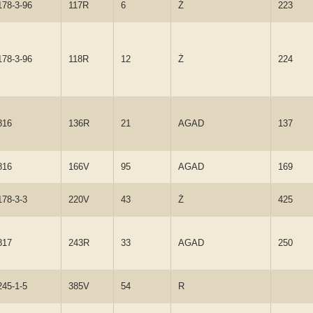
178-3-96
117R
6
Ż
223
178-3-96
118R
12
Ż
224
816
136R
21
AGAD
137
816
166V
95
AGAD
169
178-3-3
220V
43
Ż
425
817
243R
33
AGAD
250
245-1-5
385V
54
R