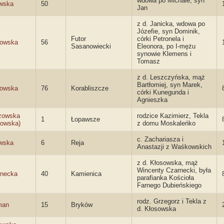
wdowa po Michale, syn
wska
50
Jan
z d. Janicka, wdowa po
Józefie, syn Dominik,
Futor
córki Petronela i
sowska
56
Sasanowiecki
Eleonora, po I-mężu
synowie Klemens i
Tomasz
z d. Leszczyńska, mąż
Bartłomiej, syn Marek,
sowska
76
Korabliszcze
córki Kunegunda i
Agnieszka
zowska
rodzice Kazimierz, Tekla
1
Łopawsze
sowska)
z domu Moskaleńko
c. Zachariasza i
wska
6
Reja
Anastazji z Waśkowskich
z d. Kłosowska, mąż
Wincenty Czarnecki, była
rnecka
40
Kamienica
parafianka Kościoła
Farnego Dubieńskiego
rodz. Grzegorz i Tekla z
man
15
Bryków
d. Kłosowska