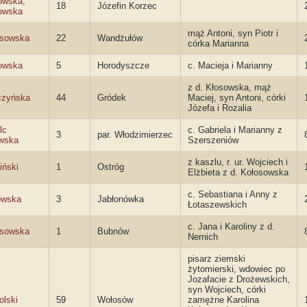
owska,
18
Józefin Korzec
owska
mąż Antoni, syn Piotr i
osowska
22
Wandżułów
córka Marianna
owska
5
Horodyszcze
c. Macieja i Marianny
z d. Kłosowska, mąż
czyńska
44
Gródek
Maciej, syn Antoni, córki
Józefa i Rozalia
lc
c. Gabriela i Marianny z
3
par. Włodzimierzec
wska
Szerszeniów
z kaszlu, r. ur. Wojciech i
ński
1
Ostróg
Elżbieta z d. Kołosowska
c. Sebastiana i Anny z
owska
3
Jabłonówka
Łotaszewskich
c. Jana i Karoliny z d.
osowska
1
Bubnów
Nernich
pisarz ziemski
żytomierski, wdowiec po
Jozafacie z Drożewskich,
syn Wojciech, córki
olski
59
Wołosów
zamężne Karolina