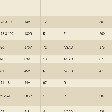
178-3-100
14V
12
Ż
30
178-3-100
130R
5
Ż
260
820
170V
72
AGAD
175
820
83V
18
AGAD
87
821
45V
6
AGAD
47
171-1-8
44V
97
R
245-1-9
385R
1
R
387
822
218
4
AGAD
226