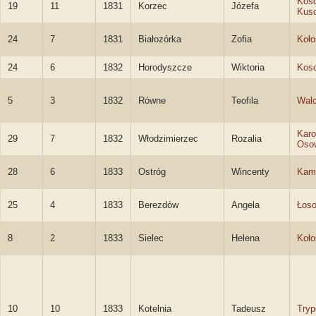
Kos
19
11
1831
Korzec
Józefa
Kus
24
7
1831
Białozórka
Zofia
Koł
24
6
1832
Horodyszcze
Wiktoria
Kos
5
3
1832
Równe
Teofila
Wal
Karo
29
7
1832
Włodzimierzec
Rozalia
Oso
28
6
1833
Ostróg
Wincenty
Kami
25
4
1833
Berezdów
Angela
Łos
8
2
1833
Sielec
Helena
Koł
10
10
1833
Kotelnia
Tadeusz
Tryp