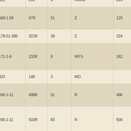
569-1-59
67R
51
Ż
125
178-51-386
321R
39
Ż
324
171-1-9
232R
9
R/FS
242
823
148
3
MO
245-1-11
498R
51
R
496
245-1-11
502R
83
R
500