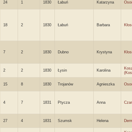
24
1
1830
Łabuń
Katarzyna
Oso
18
2
1830
Łabuń
Barbara
Kło
7
2
1830
Dubno
Krystyna
Kło
Kos
2
2
1830
Łysin
Karolina
(Ko
15
8
1830
Trojanów
Agnieszka
Oso
4
7
1831
Ptycza
Anna
Cza
27
4
1831
Szumsk
Helena
Der