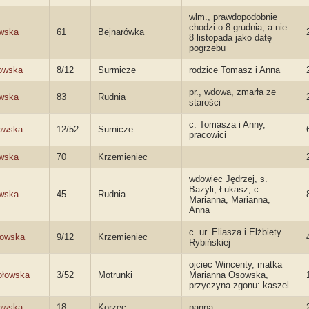
wlm., prawdopodobnie
chodzi o 8 grudnia, a nie
wska
61
Bejnarówka
8 listopada jako datę
pogrzebu
owska
8/12
Surmicze
rodzice Tomasz i Anna
pr., wdowa, zmarła ze
wska
83
Rudnia
starości
c. Tomasza i Anny,
owska
12/52
Surnicze
pracowici
wska
70
Krzemieniec
wdowiec Jędrzej, s.
Bazyli, Łukasz, c.
wska
45
Rudnia
Marianna, Marianna,
Anna
c. ur. Eliasza i Elżbiety
sowska
9/12
Krzemieniec
Rybińskiej
ojciec Wincenty, matka
ołowska
3/52
Motrunki
Marianna Osowska,
przyczyna zgonu: kaszel
owska
18
Korzec
panna