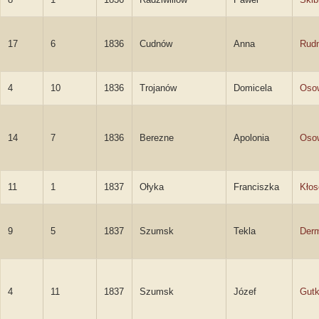
17
6
1836
Cudnów
Anna
Rudn
4
10
1836
Trojanów
Domicela
Oso
14
7
1836
Berezne
Apolonia
Oso
11
1
1837
Ołyka
Franciszka
Kło
9
5
1837
Szumsk
Tekla
Der
4
11
1837
Szumsk
Józef
Gut