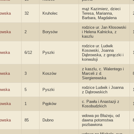
mąż Kazimierz, dzieci
sowska
32
Kruholec
Teresa, Marianna,
Barbara, Magdalena
rodzice ur. Jan Kłosowski
sowska
2
Borysów
i Helena Kalnicka, z
kaszlu
rodzice ur. Ludwik
Kosowski, Joanna
owska
6/12
Pyszki
Dąbrowska, z gorączki i
konwulsji
z kaszlu, c. Walentego i
owska
3
Koszów
Marceli z d.
Siergierewska
rodzice Ludwik i Joanna
owska
5
Pyszki
z Dąbrowskich
c. Pawła i Anastazji z
sowska
1
Pępków
Kosobudzkich
wdowa po Błażeju, od
sowska
85
Dubno
dawna potomstwa
pozbawiona