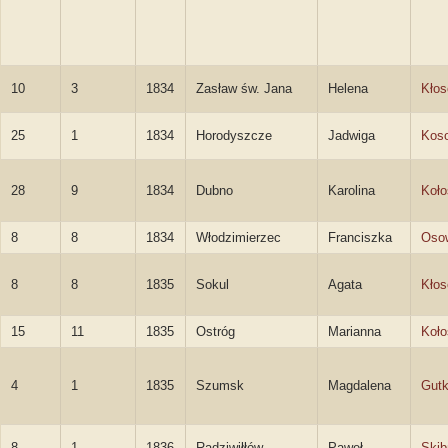
10
3
1834
Zasław św. Jana
Helena
Kło
25
1
1834
Horodyszcze
Jadwiga
Kos
28
9
1834
Dubno
Karolina
Koł
8
8
1834
Włodzimierzec
Franciszka
Oso
8
8
1835
Sokul
Agata
Kło
15
11
1835
Ostróg
Marianna
Koł
4
1
1835
Szumsk
Magdalena
Gut
8
1
1836
Radziwiłłów
Paweł
Skib