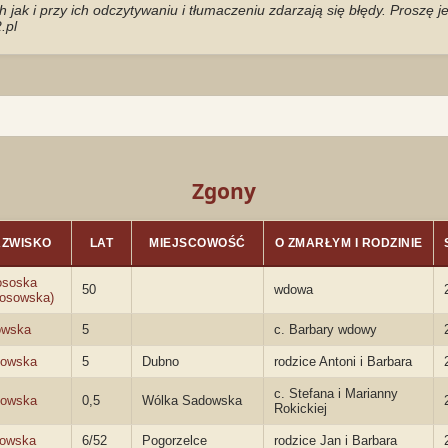
jak i przy ich odczytywaniu i tłumaczeniu zdarzają się błędy. Proszę 
.pl
Zgony
ZWISKO
LAT
MIEJSCOWOŚĆ
O ZMARŁYM I RODZINIE
ososka
50
wdowa
osowska)
owska
5
c. Barbary wdowy
sowska
5
Dubno
rodzice Antoni i Barbara
c. Stefana i Marianny
sowska
0,5
Wólka Sadowska
Rokickiej
sowska
6/52
Pogorzelce
rodzice Jan i Barbara