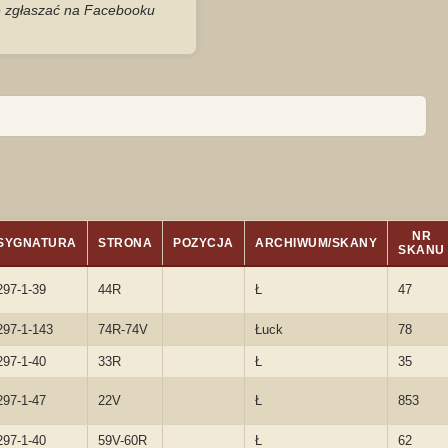
je zgłaszać na Facebooku
NR
SYGNATURA
STRONA
POZYCJA
ARCHIWUM/SKANY
SKANU
297-1-39
44R
Ł
47
297-1-143
74R-74V
Łuck
78
297-1-40
33R
Ł
35
297-1-47
22V
Ł
853
297-1-40
59V-60R
Ł
62