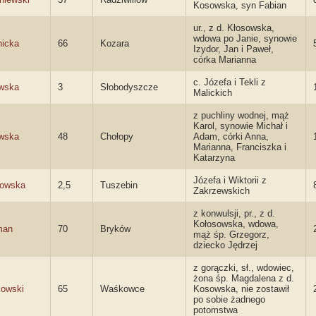
Kosowska, syn Fabian
ur., z d. Kłosowska,
wdowa po Janie, synowie
icka
66
Kozara
Izydor, Jan i Paweł,
córka Marianna
c. Józefa i Tekli z
wska
3
Słobodyszcze
Malickich
z puchliny wodnej, mąż
Karol, synowie Michał i
wska
48
Chołopy
Adam, córki Anna,
Marianna, Franciszka i
Katarzyna
Józefa i Wiktorii z
sowska
2,5
Tuszebin
Zakrzewskich
z konwulsji, pr., z d.
Kołosowska, wdowa,
man
70
Bryków
mąż śp. Grzegorz,
dziecko Jędrzej
z gorączki, sł., wdowiec,
żona śp. Magdalena z d.
kowski
65
Waśkowce
Kosowska, nie zostawił
po sobie żadnego
potomstwa