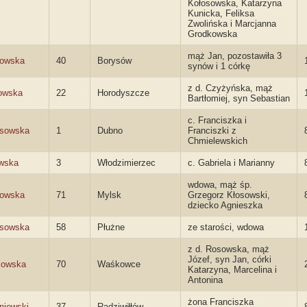
Kołosowska, Katarzyna
Kunicka, Feliksa
Zwolińska i Marcjanna
Grodkowska
mąż Jan, pozostawiła 3
sowska
40
Borysów
synów i 1 córkę
z d. Czyżyńska, mąż
owska
22
Horodyszcze
Bartłomiej, syn Sebastian
c. Franciszka i
osowska
1
Dubno
Franciszki z
Chmielewskich
wska
3
Włodzimierzec
c. Gabriela i Marianny
wdowa, mąż śp.
sowska
71
Mylsk
Grzegorz Kłosowski,
dziecko Agnieszka
osowska
58
Płużne
ze starości, wdowa
z d. Rosowska, mąż
Józef, syn Jan, córki
kowska
70
Waśkowce
Katarzyna, Marcelina i
Antonina
żona Franciszka
niewski
37
Radziwiłłów