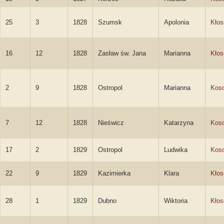
25
3
1828
Szumsk
Apolonia
Kło
16
12
1828
Zasław św. Jana
Marianna
Kło
2
9
1828
Ostropol
Marianna
Kos
7
12
1828
Nieświcz
Katarzyna
Kos
17
2
1829
Ostropol
Ludwika
Kos
22
9
1829
Kazimierka
Klara
Kło
28
1
1829
Dubno
Wiktoria
Kło