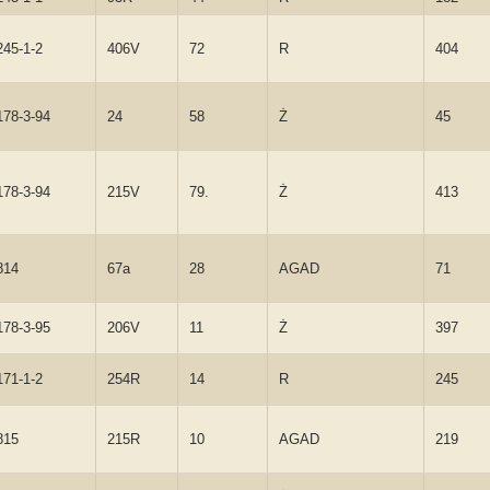
245-1-2
406V
72
R
404
178-3-94
24
58
Ż
45
178-3-94
215V
79.
Ż
413
814
67a
28
AGAD
71
178-3-95
206V
11
Ż
397
171-1-2
254R
14
R
245
815
215R
10
AGAD
219