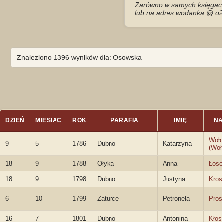
Zarówno w samych księgach 
lub na adres wodanka @ o2
Znaleziono 1396 wyników dla: Osowska
DZIEŃ
MIESIĄC
ROK
PARAFIA
IMIĘ
NA
Woł
9
5
1786
Dubno
Katarzyna
(Woł
18
9
1788
Ołyka
Anna
Łos
18
9
1798
Dubno
Justyna
Kro
6
10
1799
Zaturce
Petronela
Pro
16
7
1801
Dubno
Antonina
Kło