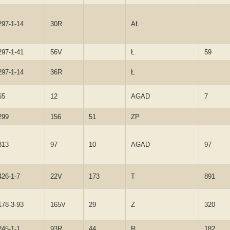
297-1-14
30R
AŁ
297-1-41
56V
Ł
59
297-1-14
36R
Ł
65
12
AGAD
7
299
156
51
ZP
813
97
10
AGAD
97
426-1-7
22V
173
T
891
178-3-93
165V
29
Ż
320
245-1-1
93R
44
R
182