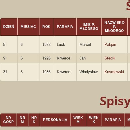
NAZWISKO
IMIĘ P.
DZIEŃ
MIESIĄC
ROK
PARAFIA
P.
MŁODEGO
MŁODEGO
5
6
1922
Łuck
Marcel
Pabjan
9
6
1926
Kiwerce
Jan
Stecki
31
5
1936
Kiwerce
Władysław
Kosmowski
Spis
NR
NR
NR
WIEK
WIEK
PERSONALIA
PARAFIA
GOSP
M
K
M
K