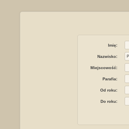
Imię:
Nazwisko:
Miejscowość:
Parafia:
Od roku:
Do roku: