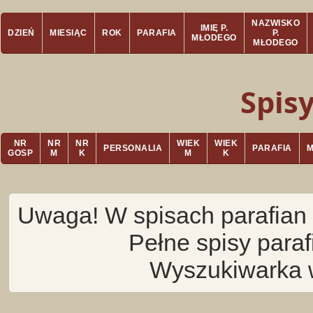
NAZWISKO
IMIĘ P.
DZIEŃ
MIESIĄC
ROK
PARAFIA
P.
MŁODEGO
MŁODEGO
Spis
NR
NR
NR
WIEK
WIEK
PERSONALIA
PARAFIA
GOSP
M
K
M
K
Uwaga! W spisach parafian 
Pełne spisy para
Wyszukiwarka 