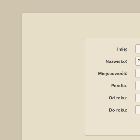
Imię:
Nazwisko:
Miejscowość:
Parafia:
Od roku:
Do roku: