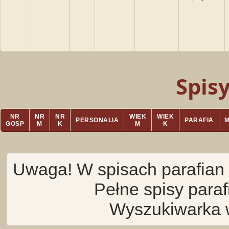
Spis
NR
NR
NR
WIEK
WIEK
PERSONALIA
PARAFIA
GOSP
M
K
M
K
Uwaga! W spisach parafian 
Pełne spisy para
Wyszukiwarka 