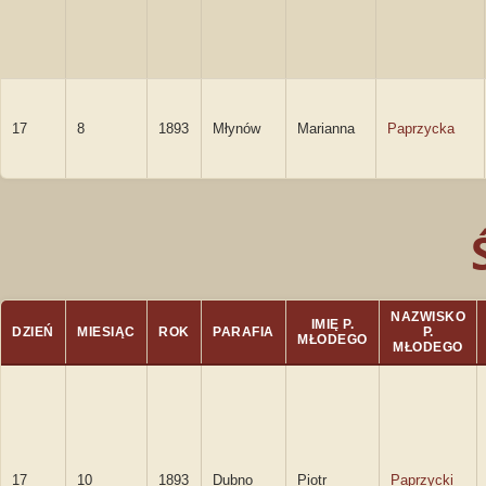
17
8
1893
Młynów
Marianna
Paprzycka
NAZWISKO
IMIĘ P.
DZIEŃ
MIESIĄC
ROK
PARAFIA
P.
MŁODEGO
MŁODEGO
17
10
1893
Dubno
Piotr
Paprzycki