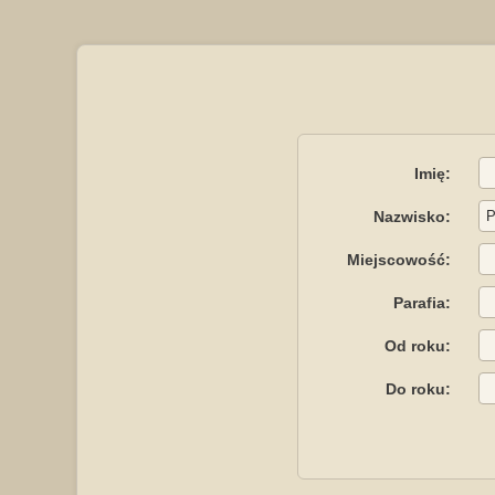
Imię:
Nazwisko:
Miejscowość:
Parafia:
Od roku:
Do roku: