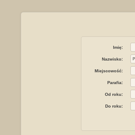
Imię:
Nazwisko:
Miejscowość:
Parafia:
Od roku:
Do roku: