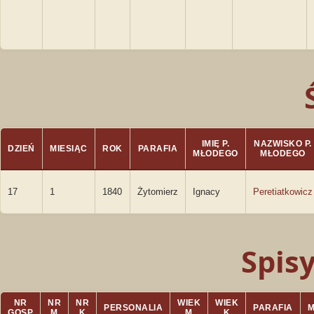
IMIĘ P.
NAZWISKO P.
DZIEŃ
MIESIĄC
ROK
PARAFIA
MŁODEGO
MŁODEGO
17
1
1840
Żytomierz
Ignacy
Peretiatkowicz
Spis
NR
NR
NR
WIEK
WIEK
PERSONALIA
PARAFIA
GOSP
M
K
M
K