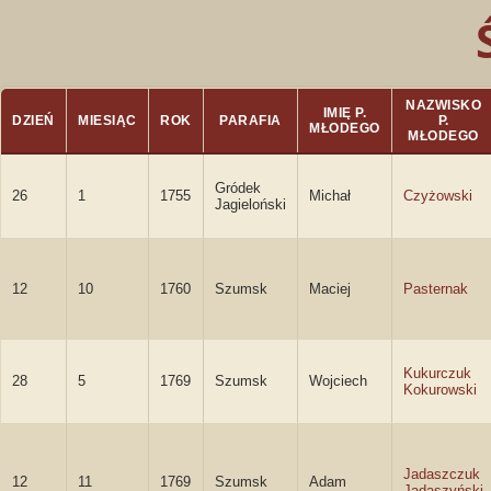
NAZWISKO
IMIĘ P.
DZIEŃ
MIESIĄC
ROK
PARAFIA
P.
MŁODEGO
MŁODEGO
Gródek
26
1
1755
Michał
Czyżowski
Jagieloński
12
10
1760
Szumsk
Maciej
Pasternak
Kukurczuk
28
5
1769
Szumsk
Wojciech
Kokurowski
Jadaszczuk
12
11
1769
Szumsk
Adam
Jadaszyński