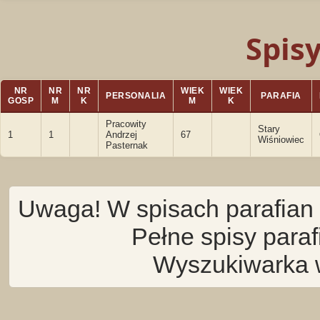
Spis
NR
NR
NR
WIEK
WIEK
PERSONALIA
PARAFIA
GOSP
M
K
M
K
Pracowity
Stary
1
1
Andrzej
67
Wiśniowiec
Pasternak
Uwaga! W spisach parafian 
Pełne spisy para
Wyszukiwarka 