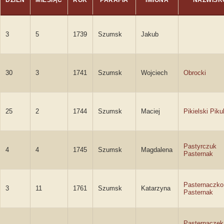
DZIEŃ
MIESIĄC
ROK
PARAFIA
IMIONA
NAZWISK
3
5
1739
Szumsk
Jakub
30
3
1741
Szumsk
Wojciech
Obrocki
25
2
1744
Szumsk
Maciej
Pikielski Piku
Pastyrczuk
4
4
1745
Szumsk
Magdalena
Pasternak
Pasternaczko
3
11
1761
Szumsk
Katarzyna
Pasternak
Pasternaczek