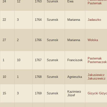
24
12
1763
Szumsk
Ewa
Pasternak
22
3
1764
Szumsk
Marianna
Jadaszko
27
2
1766
Szumsk
Marianna
Wolska
Pasternak
1
10
1767
Szumsk
Franciszek
Pasternaczek
Jakusiewicz
10
1
1768
Szumsk
Agnieszka
Jakuszewicz
Kazimierz
15
3
1769
Szumsk
Gizycki Giżyc
Józef