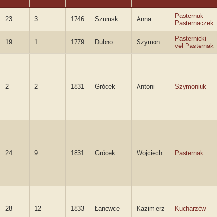
Pasternak
23
3
1746
Szumsk
Anna
Pasternaczek
Pasternicki
19
1
1779
Dubno
Szymon
vel Pasternak
2
2
1831
Gródek
Antoni
Szymoniuk
24
9
1831
Gródek
Wojciech
Pasternak
28
12
1833
Łanowce
Kazimierz
Kucharzów