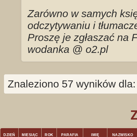
Zarówno w samych księg
odczytywaniu i tłumacze
Proszę je zgłaszać na 
wodanka @ o2.pl
Znaleziono 57 wyników dla:
DZIEŃ
MIESIĄC
ROK
PARAFIA
IMIĘ
NAZWISKO