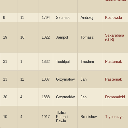
9
11
1794
Szumsk
Andrzej
Kozłowski
Szkarabara
29
10
1822
Jampol
Tomasz
(G-R)
31
1
1832
Teofilpol
Trochim
Pasternak
13
11
1887
Grzymałów
Jan
Pasternak
30
4
1888
Grzymałów
Jan
Domaradzki
Tbilisi
10
4
1917
Piotra i
Bronisław
Tryburczyk
Pawła