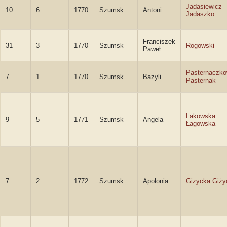
Jadasiewicz
10
6
1770
Szumsk
Antoni
Jadaszko
Franciszek
31
3
1770
Szumsk
Rogowski
Paweł
Pasternaczko
7
1
1770
Szumsk
Bazyli
Pasternak
Lakowska
9
5
1771
Szumsk
Angela
Łagowska
7
2
1772
Szumsk
Apolonia
Gizycka Giży