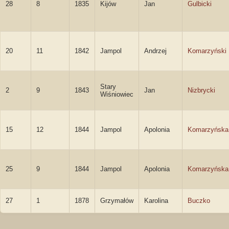
28
8
1835
Kijów
Jan
Gulbicki
20
11
1842
Jampol
Andrzej
Komarzyński
Stary
2
9
1843
Jan
Nizbrycki
Wiśniowiec
15
12
1844
Jampol
Apolonia
Komarzyńska
25
9
1844
Jampol
Apolonia
Komarzyńska
27
1
1878
Grzymałów
Karolina
Buczko