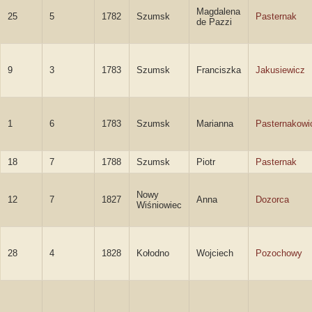
Magdalena
25
5
1782
Szumsk
Pasternak
de Pazzi
9
3
1783
Szumsk
Franciszka
Jakusiewicz
1
6
1783
Szumsk
Marianna
Pasternakowi
18
7
1788
Szumsk
Piotr
Pasternak
Nowy
12
7
1827
Anna
Dozorca
Wiśniowiec
28
4
1828
Kołodno
Wojciech
Pozochowy