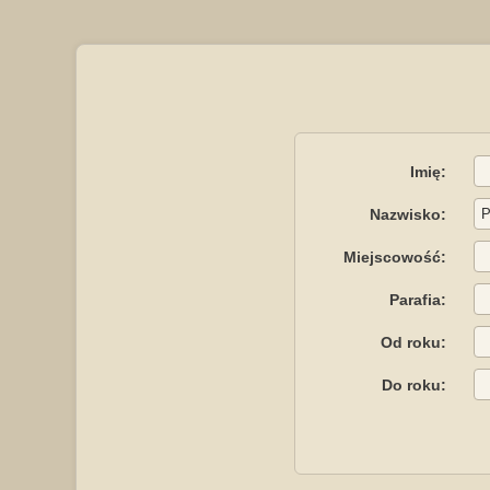
Imię:
Nazwisko:
Miejscowość:
Parafia:
Od roku:
Do roku: