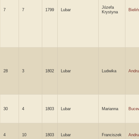
Józefa
7
7
1799
Lubar
Bieli
Krystyna
28
3
1802
Lubar
Ludwika
Andru
30
4
1803
Lubar
Marianna
Buce
4
10
1803
Lubar
Franciszek
Andru