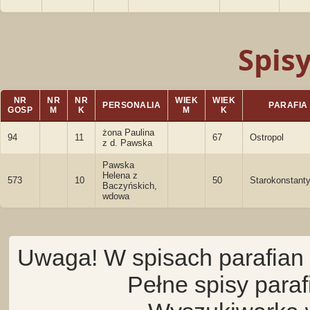
Spis
NR
NR
NR
WIEK
WIEK
PERSONALIA
PARAFIA
GOSP
M
K
M
K
żona Paulina
94
11
67
Ostropol
z d. Pawska
Pawska
Helena z
573
10
50
Starokonstant
Baczyńskich,
wdowa
Uwaga! W spisach parafian 
Pełne spisy para