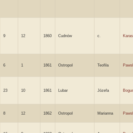
9
12
1860
Cudnów
c.
Karas
6
1
1861
Ostropol
Teofila
Paws
23
10
1861
Lubar
Józefa
Bogu
8
12
1862
Ostropol
Marianna
Paws