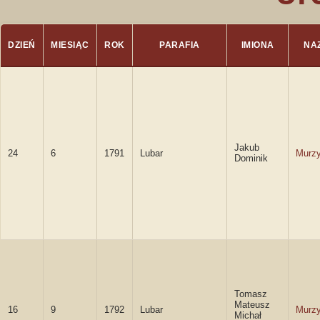
DZIEŃ
MIESIĄC
ROK
PARAFIA
IMIONA
NA
Jakub
24
6
1791
Lubar
Murz
Dominik
Tomasz
Mateusz
16
9
1792
Lubar
Murz
Michał