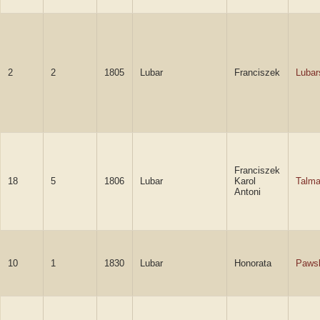
2
2
1805
Lubar
Franciszek
Lubar
Franciszek
18
5
1806
Lubar
Karol
Talma
Antoni
10
1
1830
Lubar
Honorata
Paws