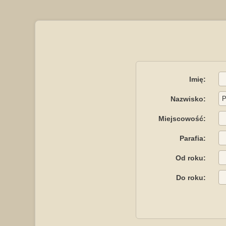
Imię:
Nazwisko:
Miejscowość:
Parafia:
Od roku:
Do roku: