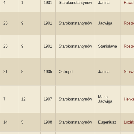
4
1
1901
Starokonstantynów
Janina
Paws
23
9
1901
Starokonstantynów
Jadwiga
Rostr
23
9
1901
Starokonstantynów
Stanisława
Rostr
21
8
1905
Ostropol
Janina
Stas
Maria
7
12
1907
Starokonstantynów
Henk
Jadwiga
14
5
1908
Starokonstantynów
Eugeniusz
Łoziń