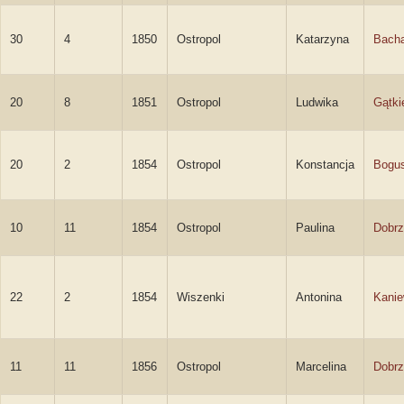
30
4
1850
Ostropol
Katarzyna
Bach
20
8
1851
Ostropol
Ludwika
Gątki
20
2
1854
Ostropol
Konstancja
Bogu
10
11
1854
Ostropol
Paulina
Dobr
22
2
1854
Wiszenki
Antonina
Kani
11
11
1856
Ostropol
Marcelina
Dobr