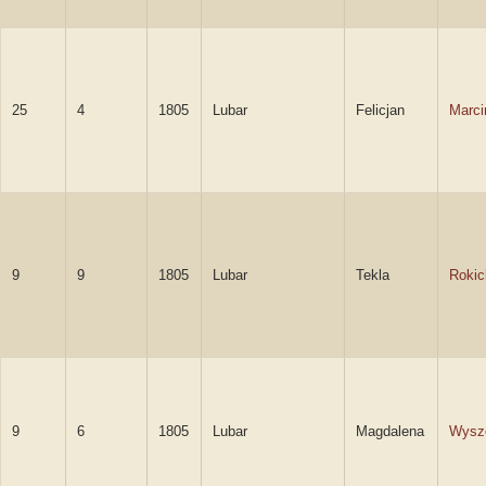
25
4
1805
Lubar
Felicjan
Marci
9
9
1805
Lubar
Tekla
Rokic
9
6
1805
Lubar
Magdalena
Wysz