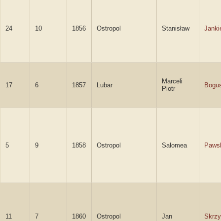
24
10
1856
Ostropol
Stanisław
Janki
Marceli
17
6
1857
Lubar
Bogu
Piotr
5
9
1858
Ostropol
Salomea
Paws
11
7
1860
Ostropol
Jan
Skrzy