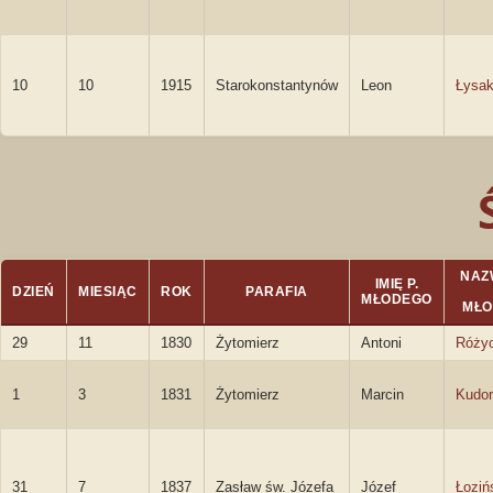
10
10
1915
Starokonstantynów
Leon
Łysak
NAZ
IMIĘ P.
DZIEŃ
MIESIĄC
ROK
PARAFIA
MŁODEGO
MŁO
29
11
1830
Żytomierz
Antoni
Różyc
1
3
1831
Żytomierz
Marcin
Kudor
31
7
1837
Zasław św. Józefa
Józef
Łoziń