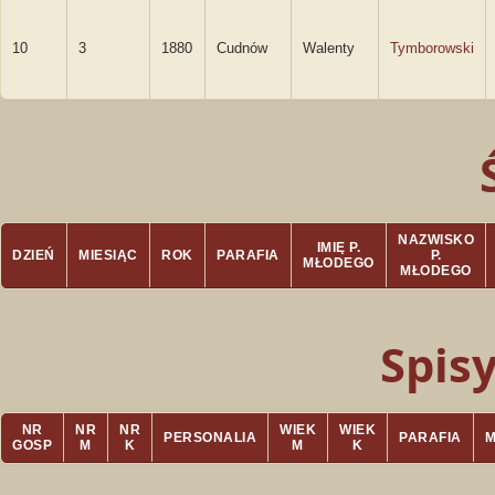
10
3
1880
Cudnów
Walenty
Tymborowski
NAZWISKO
IMIĘ P.
DZIEŃ
MIESIĄC
ROK
PARAFIA
P.
MŁODEGO
MŁODEGO
Spis
NR
NR
NR
WIEK
WIEK
PERSONALIA
PARAFIA
GOSP
M
K
M
K