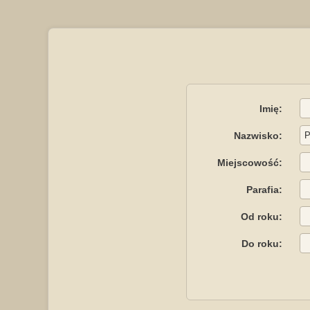
Imię:
Nazwisko:
Miejscowość:
Parafia:
Od roku:
Do roku: