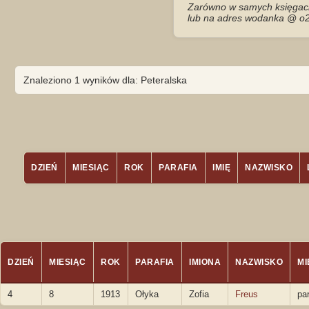
Zarówno w samych księgach 
lub na adres wodanka @ o2
Znaleziono 1 wyników dla: Peteralska
DZIEŃ
MIESIĄC
ROK
PARAFIA
IMIĘ
NAZWISKO
DZIEŃ
MIESIĄC
ROK
PARAFIA
IMIONA
NAZWISKO
M
4
8
1913
Ołyka
Zofia
Freus
pa