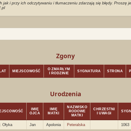
jak i przy ich odczytywaniu i tłumaczeniu zdarzają się błędy. Proszę 
.pl
Zgony
O ZMARŁYM
LAT
MIEJSCOWOŚĆ
SYGNATURA
STRONA
I RODZINIE
Urodzenia
NAZWISKO
IMIĘ
IMIĘ
CHRZESTNI
IEJSCOWOŚĆ
RODOWE
SYG
OJCA
MATKI
I UWAGI
MATKI
r. Ołyka
Jan
Apolonia
Peteralska
1063