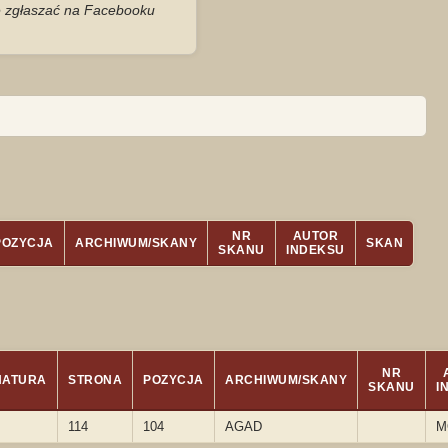
je zgłaszać na Facebooku
NR
AUTOR
POZYCJA
ARCHIWUM/SKANY
SKAN
SKANU
INDEKSU
NR
NATURA
STRONA
POZYCJA
ARCHIWUM/SKANY
SKANU
I
114
104
AGAD
M