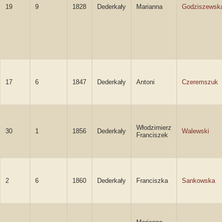
19
9
1828
Dederkały
Marianna
Godziszewsk
17
6
1847
Dederkały
Antoni
Czeremszuk
Włodzimierz
30
1
1856
Dederkały
Walewski
Franciszek
2
6
1860
Dederkały
Franciszka
Sankowska