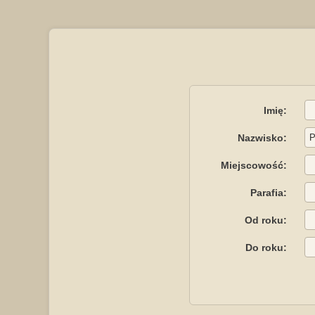
Imię:
Nazwisko:
Miejscowość:
Parafia:
Od roku:
Do roku: