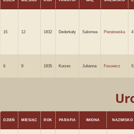
DZIEŃ
MIESIĄC
ROK
PARAFIA
IMIĘ
NAZWISKO
L
15
12
1832
Dederkały
Salomea
Pieratowska
4
6
9
1835
Korzec
Julianna
Fosowicz
5
Ur
DZIEŃ
MIESIĄC
ROK
PARAFIA
IMIONA
NAZWISKO