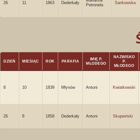
Marianna
26
11
1863
Dederkały
Sankowska
Petronela
NAZWISKO
IMIĘ P.
DZIEŃ
MIESIĄC
ROK
PARAFIA
P.
MŁODEGO
MŁODEGO
8
10
1839
Młynów
Antoni
Kwiatkowski
26
8
1858
Dederkały
Antoni
Skupieński