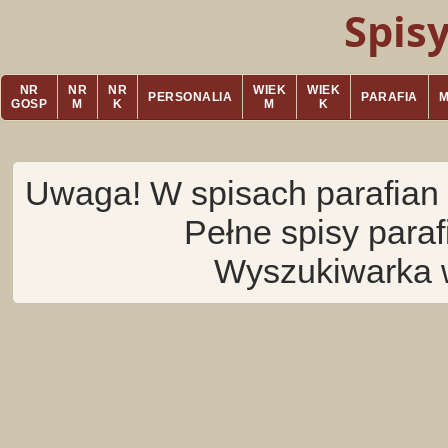
Spis
NR
NR
NR
WIEK
WIEK
PERSONALIA
PARAFIA
GOSP
M
K
M
K
Uwaga! W spisach parafian 
Pełne spisy para
Wyszukiwarka 