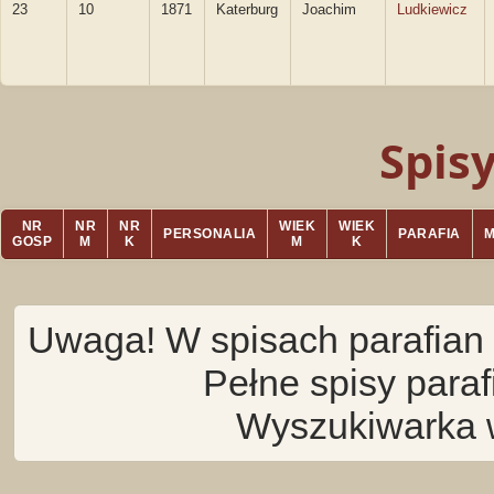
23
10
1871
Katerburg
Joachim
Ludkiewicz
Spis
NR
NR
NR
WIEK
WIEK
PERSONALIA
PARAFIA
GOSP
M
K
M
K
Uwaga! W spisach parafian 
Pełne spisy para
Wyszukiwarka 