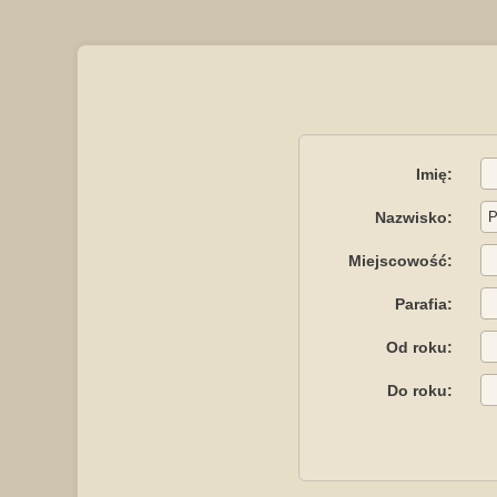
Imię:
Nazwisko:
Miejscowość:
Parafia:
Od roku:
Do roku: