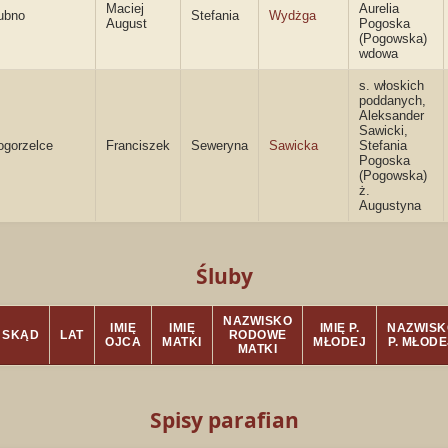
Maciej
Aurelia
ubno
Stefania
Wydżga
August
Pogoska
(Pogowska)
wdowa
s. włoskich
poddanych,
Aleksander
Sawicki,
ogorzelce
Franciszek
Seweryna
Sawicka
Stefania
Pogoska
(Pogowska)
ż.
Augustyna
Śluby
NAZWISKO
IMIĘ
IMIĘ
IMIĘ P.
NAZWISK
SKĄD
LAT
RODOWE
OJCA
MATKI
MŁODEJ
P. MŁODE
MATKI
Spisy parafian