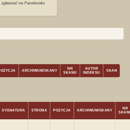
je zgłaszać na Facebooku
NR
AUTOR
POZYCJA
ARCHIWUM/SKANY
SKAN
SKANU
INDEKSU
NR
SYGNATURA
STRONA
POZYCJA
ARCHIWUM/SKANY
SKAN