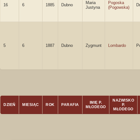
Maria
Pogoska
16
6
1885
Dubno
D
Justyna
(Pogowska)
5
6
1887
Dubno
Zygmunt
Lombardo
P
NAZWISKO
IMIĘ P.
DZIEŃ
MIESIĄC
ROK
PARAFIA
P.
MŁODEGO
MŁODEGO