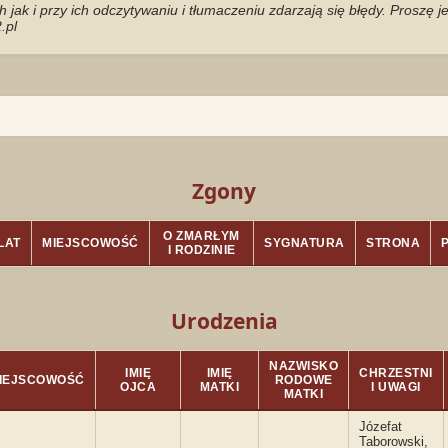
jak i przy ich odczytywaniu i tłumaczeniu zdarzają się błędy. Proszę 
.pl
Zgony
O ZMARŁYM
LAT
MIEJSCOWOŚĆ
SYGNATURA
STRONA
I RODZINIE
Urodzenia
NAZWISKO
IMIĘ
IMIĘ
CHRZESTNI
IEJSCOWOŚĆ
RODOWE
OJCA
MATKI
I UWAGI
MATKI
Józefat
Taborowski,