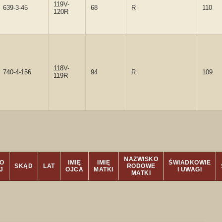
119V-
639-3-45
68
R
110
120R
118V-
740-4-156
94
R
109
119R
NAZWISKO
O
IMIĘ
IMIĘ
ŚWIADKOWIE
SKĄD
LAT
RODOWE
J
OJCA
MATKI
I UWAGI
MATKI