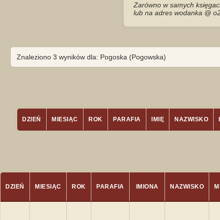
Zarówno w samych księgach 
lub na adres wodanka @ o2
Znaleziono 3 wyników dla: Pogoska (Pogowska)
DZIEŃ
MIESIĄC
ROK
PARAFIA
IMIĘ
NAZWISKO
DZIEŃ
MIESIĄC
ROK
PARAFIA
IMIONA
NAZWISKO
M