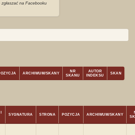
je zgłaszać na Facebooku
NR
AUTOR
POZYCJA
ARCHIWUM/SKANY
SKAN
SKANU
INDEKSU
I
SYGNATURA
STRONA
POZYCJA
ARCHIWUM/SKANY
S
i