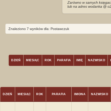
Zarówno w samych księgach 
lub na adres wodanka @ o2
Znaleziono 7 wyników dla: Postawczuk
DZIEŃ
MIESIĄC
ROK
PARAFIA
IMIĘ
NAZWISKO
DZIEŃ
MIESIĄC
ROK
PARAFIA
IMIONA
NAZWISKO