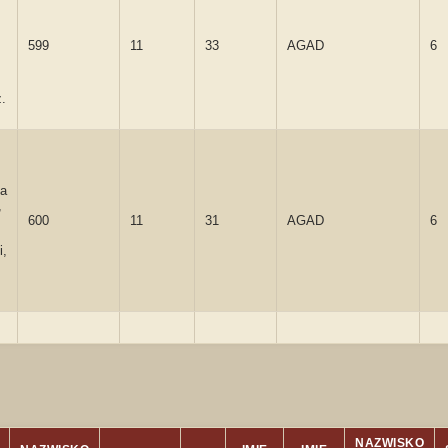
599
11
33
AGAD
6
.
a
,
600
11
31
AGAD
6
i,
NAZWISKO