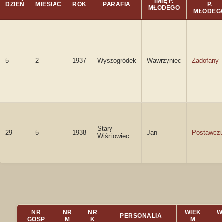
IMIĘ P.
DZIEŃ
MIESIĄC
ROK
PARAFIA
P.
MŁODEGO
MŁODEG
5
2
1937
Wyszogródek
Wawrzyniec
Zadofany
Stary
29
5
1938
Jan
Postawcz
Wiśniowiec
NR
NR
NR
WIEK
W
PERSONALIA
GOSP
M
K
M