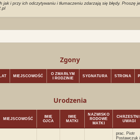
jak i przy ich odczytywaniu i tłumaczeniu zdarzają się błędy. Proszę 
.pl
Zgony
O ZMARŁYM
LAT
MIEJSCOWOŚĆ
SYGNATURA
STRONA
I RODZINIE
Urodzenia
NAZWISKO
IMIĘ
IMIĘ
CHRZESTNI 
MIEJSCOWOŚĆ
RODOWE
OJCA
MATKI
UWAGI
MATKI
prac. Piotr
Postawczuk 