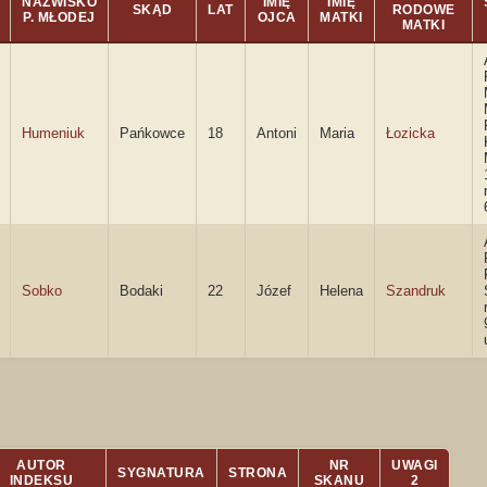
NAZWISKO
IMIĘ
IMIĘ
SKĄD
LAT
RODOWE
P. MŁODEJ
OJCA
MATKI
MATKI
Humeniuk
Pańkowce
18
Antoni
Maria
Łozicka
Sobko
Bodaki
22
Józef
Helena
Szandruk
AUTOR
NR
UWAGI
SYGNATURA
STRONA
INDEKSU
SKANU
2