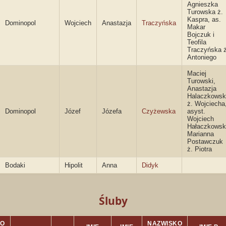
Agnieszka
Turowska ż.
Kaspra, as.
Dominopol
Wojciech
Anastazja
Traczyńska
Makar
Bojczuk i
Teofila
Traczyńska ż
Antoniego
Maciej
Turowski,
Anastazja
Halaczkowsk
ż. Wojciecha
Dominopol
Józef
Józefa
Czyżewska
asyst.
Wojciech
Hałaczkowsk
Marianna
Postawczuk
ż. Piotra
Bodaki
Hipolit
Anna
Didyk
Śluby
KO
NAZWISKO