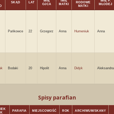
IMIĘ
IMIĘ
IMIĘ P.
SKĄD
LAT
RODOWE
OJCA
MATKI
MŁODEJ
O
MATKI
Pańkowce
22
Grzegorz
Anna
Humeniuk
Anna
uk
Bodaki
20
Hipolit
Anna
Didyk
Aleksandra
Spisy parafian
IEK
PARAFIA
MIEJSCOWOŚĆ
ROK
ARCHIWUM/SKANY
K