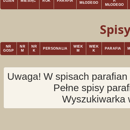
DZIEŃ
MIESIĄC
ROK
PARAFIA
P.
MŁODEGO
MŁODEGO
Spis
NR
NR
NR
WIEK
WIEK
PERSONALIA
PARAFIA
GOSP
M
K
M
K
Uwaga! W spisach parafian 
Pełne spisy para
Wyszukiwarka 