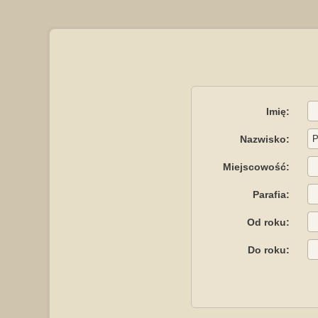
Imię:
Nazwisko:
Miejscowość:
Parafia:
Od roku:
Do roku: