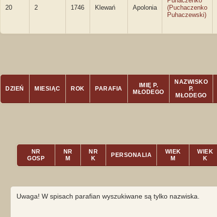
Puhaczenko
20
2
1746
Klewań
Apolonia
(Puchaczenko
Puhaczewski)
NAZWISKO
IMIĘ P.
DZIEŃ
MIESIĄC
ROK
PARAFIA
P.
MŁODEGO
MŁODEGO
NR
NR
NR
WIEK
WIEK
PERSONALIA
GOSP
M
K
M
K
Uwaga! W spisach parafian wyszukiwane są tylko nazwiska.