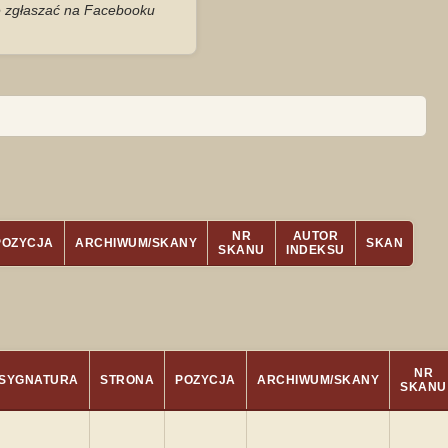
je zgłaszać na Facebooku
NR
AUTOR
POZYCJA
ARCHIWUM/SKANY
SKAN
SKANU
INDEKSU
NR
SYGNATURA
STRONA
POZYCJA
ARCHIWUM/SKANY
SKANU