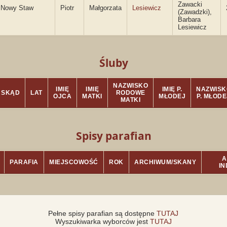
Zawacki
Nowy Staw
Piotr
Małgorzata
Lesiewicz
(Zawadzki),
Barbara
Lesiewicz
Śluby
NAZWISKO
IMIĘ
IMIĘ
IMIĘ P.
NAZWISK
SKĄD
LAT
RODOWE
OJCA
MATKI
MŁODEJ
P. MŁODE
MATKI
Spisy parafian
A
PARAFIA
MIEJSCOWOŚĆ
ROK
ARCHIWUM/SKANY
I
Pełne spisy parafian są dostępne
TUTAJ
Wyszukiwarka wyborców jest
TUTAJ