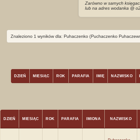
Zarówno w samych księgach 
lub na adres wodanka @ o2
Znaleziono 1 wyników dla: Puhaczenko (Puchaczenko Puhaczews
DZIEŃ
MIESIĄC
ROK
PARAFIA
IMIĘ
NAZWISKO
DZIEŃ
MIESIĄC
ROK
PARAFIA
IMIONA
NAZWISKO