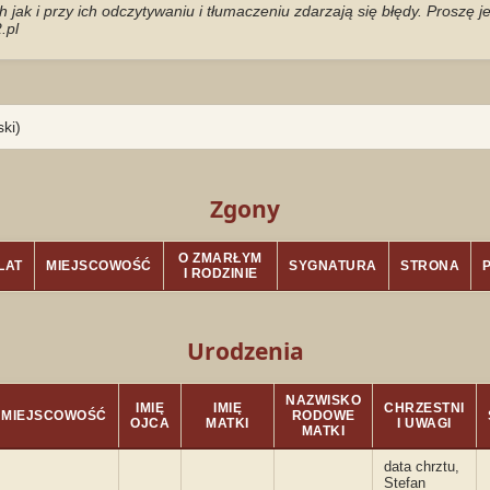
jak i przy ich odczytywaniu i tłumaczeniu zdarzają się błędy. Proszę 
.pl
ki)
Zgony
O ZMARŁYM
LAT
MIEJSCOWOŚĆ
SYGNATURA
STRONA
I RODZINIE
Urodzenia
NAZWISKO
IMIĘ
IMIĘ
CHRZESTNI
MIEJSCOWOŚĆ
RODOWE
OJCA
MATKI
I UWAGI
MATKI
data chrztu,
Stefan