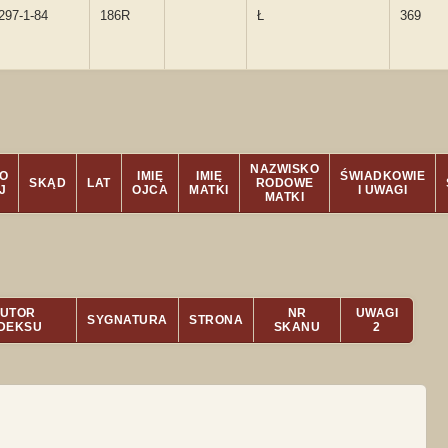
297-1-84
186R
Ł
369
NAZWISKO
O
IMIĘ
IMIĘ
ŚWIADKOWIE
SKĄD
LAT
RODOWE
J
OJCA
MATKI
I UWAGI
MATKI
UTOR
NR
UWAGI
SYGNATURA
STRONA
NDEKSU
SKANU
2