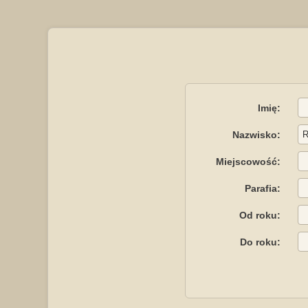
Imię:
Nazwisko:
Miejscowość:
Parafia:
Od roku:
Do roku: