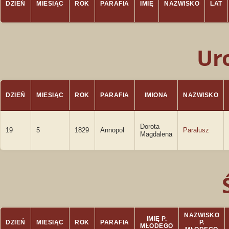
DZIEŃ
MIESIĄC
ROK
PARAFIA
IMIĘ
NAZWISKO
LAT
Ur
DZIEŃ
MIESIĄC
ROK
PARAFIA
IMIONA
NAZWISKO
Dorota
19
5
1829
Annopol
Paralusz
Magdalena
NAZWISKO
IMIĘ P.
DZIEŃ
MIESIĄC
ROK
PARAFIA
P.
MŁODEGO