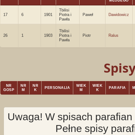
MŁODEGO
Tbilisi
17
6
1901
Piotra i
Paweł
Dawidowicz
Pawła
Tbilisi
26
1
1903
Piotra i
Piotr
Ralus
Pawła
Spis
NR
NR
NR
WIEK
WIEK
PERSONALIA
PARAFIA
GOSP
M
K
M
K
Uwaga! W spisach parafian 
Pełne spisy para