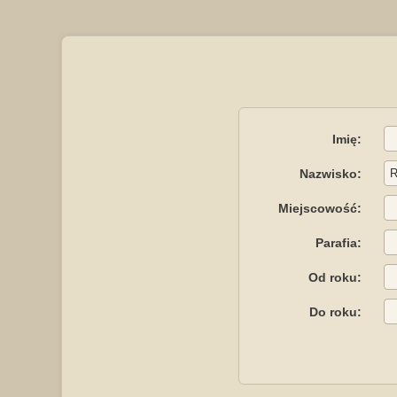
Imię:
Nazwisko:
Miejscowość:
Parafia:
Od roku:
Do roku: