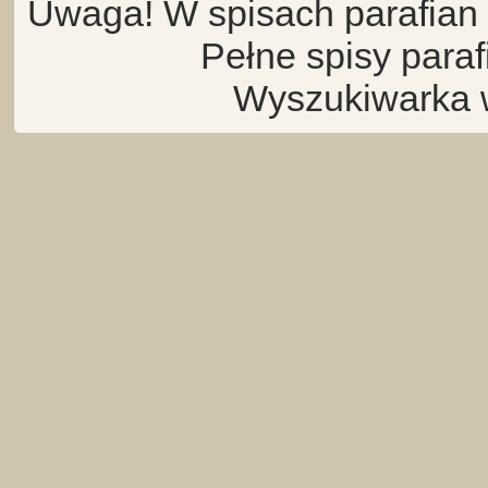
Uwaga! W spisach parafian 
Pełne spisy para
Wyszukiwarka 