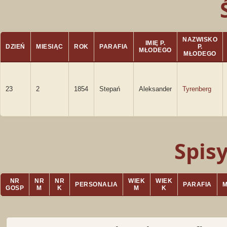
NAZWISKO
IMIĘ P.
DZIEŃ
MIESIĄC
ROK
PARAFIA
P.
MŁODEGO
MŁODEGO
23
2
1854
Stepań
Aleksander
Tyrenberg
Spis
NR
NR
NR
WIEK
WIEK
PERSONALIA
PARAFIA
GOSP
M
K
M
K