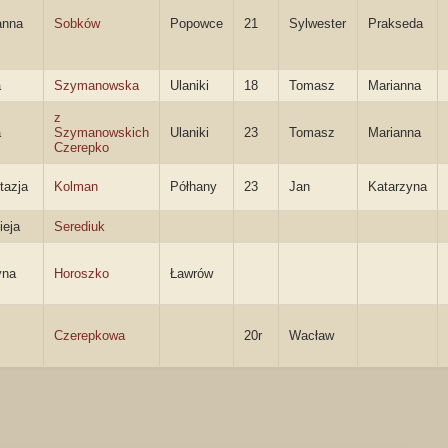
anna
Sobków
Popowce
21
Sylwester
Prakseda
a
Szymanowska
Ulaniki
18
Tomasz
Marianna
z
a
Szymanowskich
Ulaniki
23
Tomasz
Marianna
Czerepko
tazja
Kolman
Półhany
23
Jan
Katarzyna
ieja
Serediuk
yna
Horoszko
Ławrów
Czerepkowa
20r
Wacław