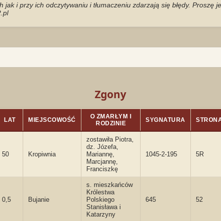
jak i przy ich odczytywaniu i tłumaczeniu zdarzają się błędy. Proszę 
.pl
Zgony
O ZMARŁYM I
LAT
MIEJSCOWOŚĆ
SYGNATURA
STRON
RODZINIE
zostawiła Piotra,
dz. Józefa,
50
Kropiwnia
Mariannę,
1045-2-195
5R
Marcjannę,
Franciszkę
s. mieszkańców
Królestwa
0,5
Bujanie
Polskiego
645
52
Stanisława i
Katarzyny