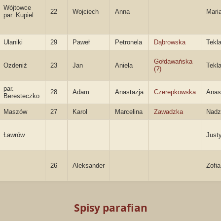
Wójtowce
22
Wojciech
Anna
Mari
par. Kupiel
Ulaniki
29
Paweł
Petronela
Dąbrowska
Tekl
Gołdawańska
Ozdeniż
23
Jan
Aniela
Tekl
(?)
par.
28
Adam
Anastazja
Czerepkowska
Anas
Beresteczko
Maszów
27
Karol
Marcelina
Zawadzka
Nadz
Ławrów
Just
26
Aleksander
Zofia
Spisy parafian