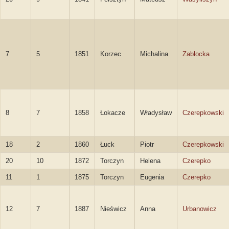
7
5
1851
Korzec
Michalina
Zabłocka
8
7
1858
Łokacze
Władysław
Czerepkowski
18
2
1860
Łuck
Piotr
Czerepkowski
20
10
1872
Torczyn
Helena
Czerepko
11
1
1875
Torczyn
Eugenia
Czerepko
12
7
1887
Nieświcz
Anna
Urbanowicz