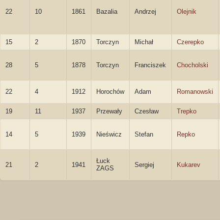
22
10
1861
Bazalia
Andrzej
Olejnik
15
2
1870
Torczyn
Michał
Czerepko
28
5
1878
Torczyn
Franciszek
Chocholski
22
4
1912
Horochów
Adam
Romanowski
19
11
1937
Przewały
Czesław
Trepko
14
5
1939
Nieświcz
Stefan
Repko
Łuck
21
2
1941
Sergiej
Kukarev
ZAGS