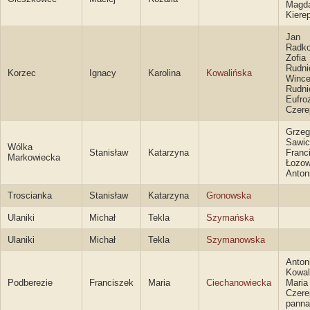
Magda
Kiere
Jan
Radko
Zofia
Rudni
Korzec
Ignacy
Karolina
Kowalińska
Wince
Rudnic
Eufro
Czer
Grzeg
Sawic
Wólka
Stanisław
Katarzyna
Franc
Markowiecka
Łozow
Anton
Troscianka
Stanisław
Katarzyna
Gronowska
Ulaniki
Michał
Tekla
Szymańska
Ulaniki
Michał
Tekla
Szymanowska
Anton
Kowal
Podberezie
Franciszek
Maria
Ciechanowiecka
Maria
Czer
panna