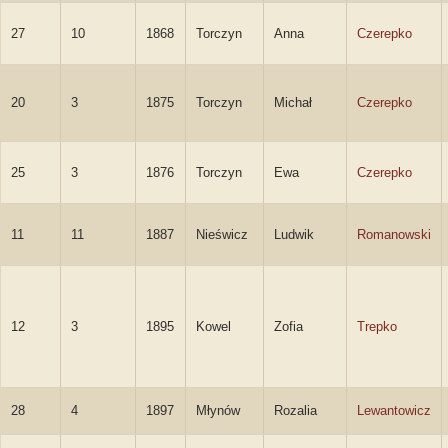
27
10
1868
Torczyn
Anna
Czerepko
20
3
1875
Torczyn
Michał
Czerepko
25
3
1876
Torczyn
Ewa
Czerepko
11
11
1887
Nieświcz
Ludwik
Romanowski
12
3
1895
Kowel
Zofia
Trepko
28
4
1897
Młynów
Rozalia
Lewantowicz