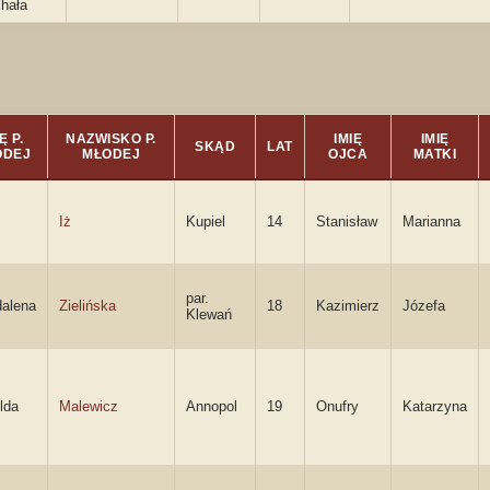
chała
Ę P.
NAZWISKO P.
IMIĘ
IMIĘ
SKĄD
LAT
ODEJ
MŁODEJ
OJCA
MATKI
Iż
Kupiel
14
Stanisław
Marianna
par.
alena
Zielińska
18
Kazimierz
Józefa
Klewań
lda
Malewicz
Annopol
19
Onufry
Katarzyna