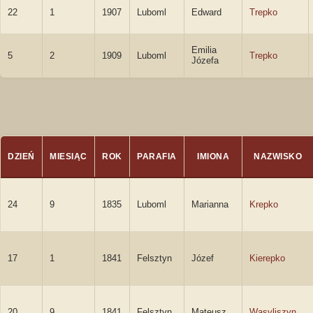
22
1
1907
Luboml
Edward
Trepko
Emilia
5
2
1909
Luboml
Trepko
Józefa
DZIEŃ
MIESIĄC
ROK
PARAFIA
IMIONA
NAZWISKO
24
9
1835
Luboml
Marianna
Krepko
17
1
1841
Felsztyn
Józef
Kierepko
20
9
1841
Felsztyn
Mateusz
Wasyliszyn