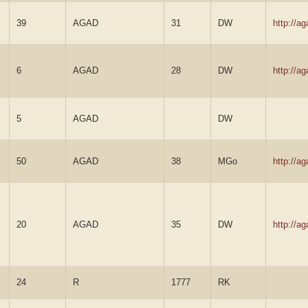
39
AGAD
31
DW
http://a
6
AGAD
28
DW
http://a
5
AGAD
DW
50
AGAD
38
MGo
http://a
20
AGAD
35
DW
http://a
24
R
1777
RK