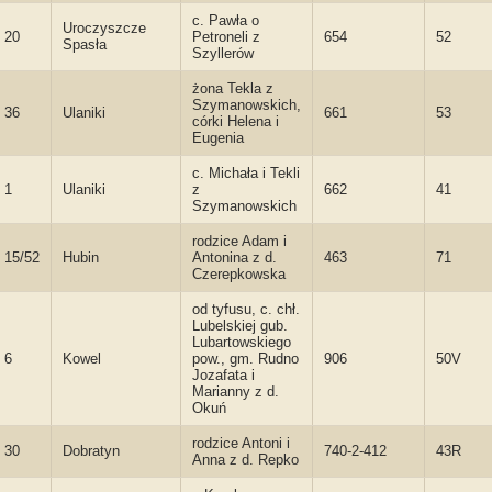
c. Pawła o
Uroczyszcze
20
Petroneli z
654
52
Spasła
Szyllerów
żona Tekla z
Szymanowskich,
36
Ulaniki
661
53
córki Helena i
Eugenia
c. Michała i Tekli
1
Ulaniki
z
662
41
Szymanowskich
rodzice Adam i
15/52
Hubin
Antonina z d.
463
71
Czerepkowska
od tyfusu, c. chł.
Lubelskiej gub.
Lubartowskiego
6
Kowel
pow., gm. Rudno
906
50V
Jozafata i
Marianny z d.
Okuń
rodzice Antoni i
30
Dobratyn
740-2-412
43R
Anna z d. Repko