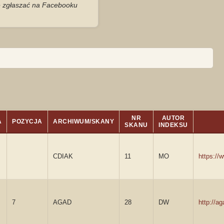
je zgłaszać na Facebooku
NR
AUTOR
A
POZYCJA
ARCHIWUM/SKANY
SKANU
INDEKSU
CDIAK
11
MO
https:/
7
AGAD
28
DW
http://a