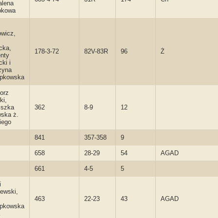
lena
pkowa
wicz,
cka,
178-3-72
82V-83R
96
Ż
nty
ki i
zyna
epkowska
orz
ki,
iszka
362
8-9
12
ska ż.
iego
841
357-358
9
658
28-29
54
AGAD
661
4-5
5
i
ewski,
463
22-23
43
AGAD
epkowska