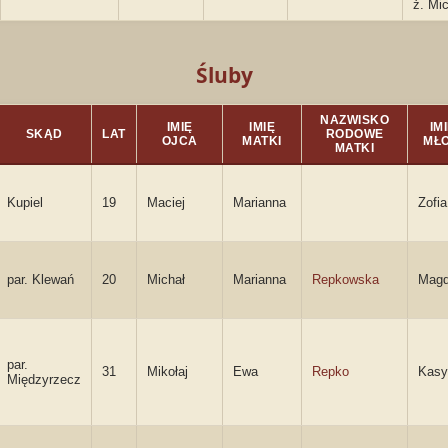
ż. Mi
Śluby
NAZWISKO
IMIĘ
IMIĘ
IMI
SKĄD
LAT
RODOWE
OJCA
MATKI
MŁ
MATKI
Kupiel
19
Maciej
Marianna
Zofia
par. Klewań
20
Michał
Marianna
Repkowska
Magd
par.
31
Mikołaj
Ewa
Repko
Kasy
Międzyrzecz