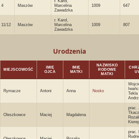
r. Karol,
4
Maszów
Marcelina
1009
647
Zawadzka
r. Karol,
11/12
Maszów
Marcelina
1009
807
Zawadzka
Urodzenia
NAZWISKO
IMIĘ
IMIĘ
CHRZ
MIEJSCOWOŚĆ
RODOWE
OJCA
MATKI
U
MATKI
Wojci
Iwańc
Rymacze
Antoni
Anna
Nosko
Tekla 
Andrz
prac. 
Tkacz
Oleszkowce
Maciej
Magdalena
Rozal
Kiere
prac.
Rudni
Oleszkowce
Maciej
Rozalia