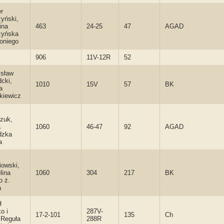
r
yński,
ina
463
24-25
47
AGAD
zyńska
toniego
906
11V-12R
52
sław
cki,
1010
15V
57
BK
a
kiewicz
zuk,
a
1060
46-47
92
AGAD
dzka
a
iowski,
lina
1060
304
217
BK
o ż.
a
ł
o i
287V-
17-2-101
135
Ch
 Reguła
288R