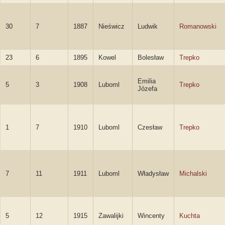
30
7
1887
Nieświcz
Ludwik
Romanowski
23
6
1895
Kowel
Bolesław
Trepko
Emilia
5
3
1908
Luboml
Trepko
Józefa
1
7
1910
Luboml
Czesław
Trepko
7
11
1911
Luboml
Władysław
Michalski
5
12
1915
Zawalijki
Wincenty
Kuchta