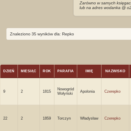
Zarówno w samych księgach 
lub na adres wodanka @ o2
Znaleziono 35 wyników dla: Repko
DZIEŃ
MIESIĄC
ROK
PARAFIA
IMIĘ
NAZWISKO
Nowogród
9
2
1815
Apolonia
Czerepko
Wołyński
22
2
1859
Torczyn
Władysław
Czerepko