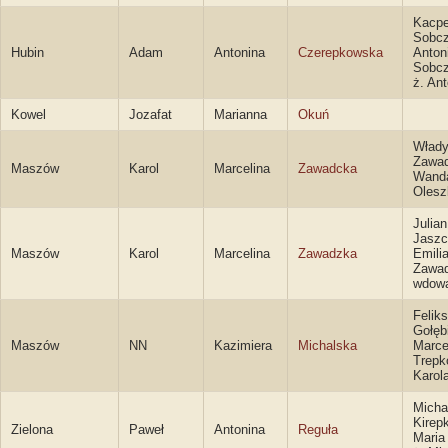
Kacpe
Sobcz
Hubin
Adam
Antonina
Czerepkowska
Anton
Sobc
ż. An
Kowel
Jozafat
Marianna
Okuń
Włady
Zawad
Maszów
Karol
Marcelina
Zawadcka
Wand
Olesz
Julian
Jaszc
Maszów
Karol
Marcelina
Zawadzka
Emili
Zawa
wdow
Feliks
Gołęb
Maszów
NN
Kazimiera
Michalska
Marce
Trepk
Karol
Micha
Kirepk
Zielona
Paweł
Antonina
Reguła
Maria