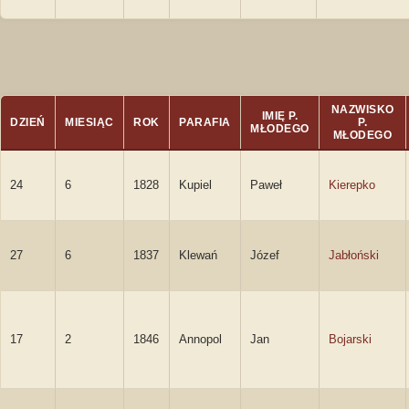
NAZWISKO
IMIĘ P.
DZIEŃ
MIESIĄC
ROK
PARAFIA
P.
MŁODEGO
MŁODEGO
24
6
1828
Kupiel
Paweł
Kierepko
27
6
1837
Klewań
Józef
Jabłoński
17
2
1846
Annopol
Jan
Bojarski