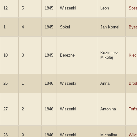
12
5
1845
Wiszenki
Leon
Sos
1
4
1845
Sokul
Jan Kornel
Byst
Kazimierz
10
3
1845
Berezne
Klec
Mikołaj
26
1
1846
Wiszenki
Anna
Brod
27
2
1846
Wiszenki
Antonina
Toń
28
9
1846
Wiszenki
Michalina
Wil