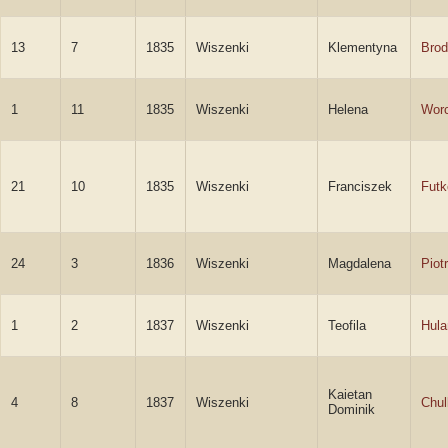
13
7
1835
Wiszenki
Klementyna
Brod
1
11
1835
Wiszenki
Helena
Wor
21
10
1835
Wiszenki
Franciszek
Futk
24
3
1836
Wiszenki
Magdalena
Piot
1
2
1837
Wiszenki
Teofila
Hula
Kaietan
4
8
1837
Wiszenki
Chul
Dominik