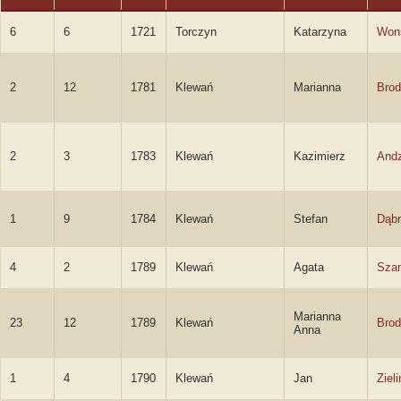
6
6
1721
Torczyn
Katarzyna
Won
2
12
1781
Klewań
Marianna
Brod
2
3
1783
Klewań
Kazimierz
Andz
1
9
1784
Klewań
Stefan
Dąbr
4
2
1789
Klewań
Agata
Sza
Marianna
23
12
1789
Klewań
Brod
Anna
1
4
1790
Klewań
Jan
Zieli