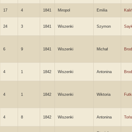
17
4
1841
Miropol
Emilia
Kali
24
3
1841
Wiszenki
Szymon
Say
6
9
1841
Wiszenki
Michał
Brod
4
1
1842
Wiszenki
Antonina
Brod
4
1
1842
Wiszenki
Wiktoria
Fut
4
8
1842
Wiszenki
Antonina
Toń