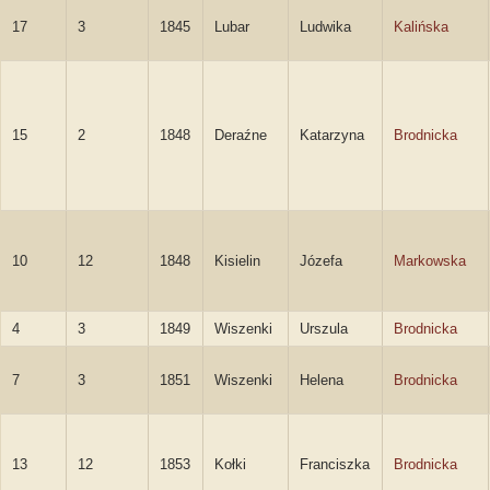
17
3
1845
Lubar
Ludwika
Kalińska
15
2
1848
Deraźne
Katarzyna
Brodnicka
10
12
1848
Kisielin
Józefa
Markowska
4
3
1849
Wiszenki
Urszula
Brodnicka
7
3
1851
Wiszenki
Helena
Brodnicka
13
12
1853
Kołki
Franciszka
Brodnicka