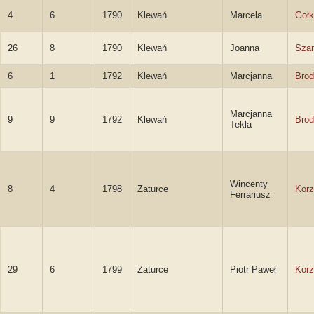
4
6
1790
Klewań
Marcela
Goł
26
8
1790
Klewań
Joanna
Sza
6
1
1792
Klewań
Marcjanna
Brod
Marcjanna
9
9
1792
Klewań
Brod
Tekla
Wincenty
8
4
1798
Zaturce
Korz
Ferrariusz
29
6
1799
Zaturce
Piotr Paweł
Korz