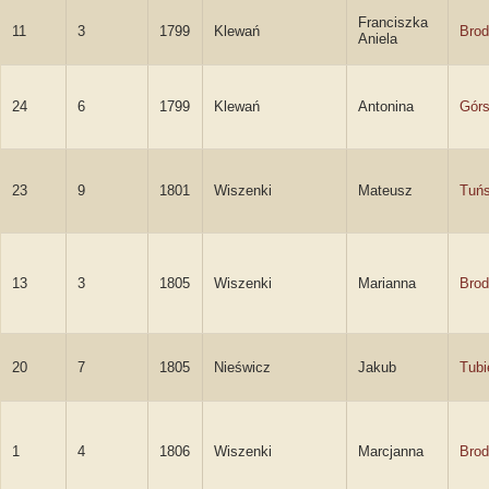
Franciszka
11
3
1799
Klewań
Brod
Aniela
24
6
1799
Klewań
Antonina
Gór
23
9
1801
Wiszenki
Mateusz
Tuńs
13
3
1805
Wiszenki
Marianna
Brod
20
7
1805
Nieświcz
Jakub
Tubi
1
4
1806
Wiszenki
Marcjanna
Brod