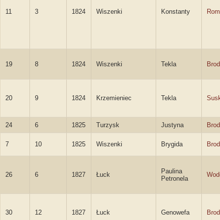
11
3
1824
Wiszenki
Konstanty
Rom
19
8
1824
Wiszenki
Tekla
Brod
20
9
1824
Krzemieniec
Tekla
Sus
24
6
1825
Turzysk
Justyna
Brod
7
10
1825
Wiszenki
Brygida
Brod
Paulina
26
6
1827
Łuck
Wod
Petronela
30
12
1827
Łuck
Genowefa
Brod