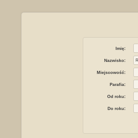
Imię:
Nazwisko:
Miejscowość:
Parafia:
Od roku:
Do roku: