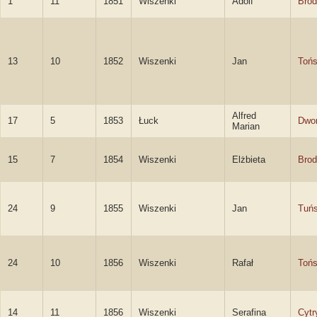
1
11
1851
Wiszenki
Adolf
Brod
13
10
1852
Wiszenki
Jan
Tońs
Alfred
17
5
1853
Łuck
Dwor
Marian
15
7
1854
Wiszenki
Elżbieta
Brod
24
9
1855
Wiszenki
Jan
Tuńs
24
10
1856
Wiszenki
Rafał
Tońs
14
11
1856
Wiszenki
Serafina
Cytr