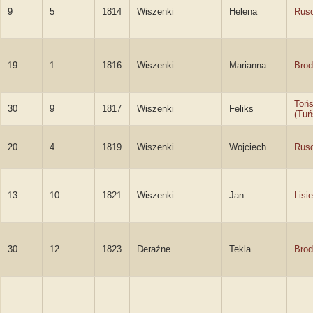
9
5
1814
Wiszenki
Helena
Rus
19
1
1816
Wiszenki
Marianna
Brod
Tońs
30
9
1817
Wiszenki
Feliks
(Tuń
20
4
1819
Wiszenki
Wojciech
Ruso
13
10
1821
Wiszenki
Jan
Lisi
30
12
1823
Deraźne
Tekla
Brod