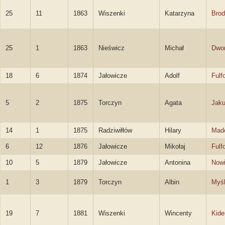
25
11
1863
Wiszenki
Katarzyna
Brod
25
1
1863
Nieświcz
Michał
Dwor
18
6
1874
Jałowicze
Adolf
Fulf
5
2
1875
Torczyn
Agata
Jak
14
1
1875
Radziwiłłów
Hilary
Mad
6
12
1876
Jałowicze
Mikołaj
Fulf
10
5
1879
Jałowicze
Antonina
Now
1
3
1879
Torczyn
Albin
Myśl
19
7
1881
Wiszenki
Wincenty
Kide