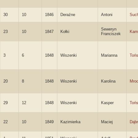
30
10
1846
Deraźne
Antoni
Such
Seweryn
23
10
1847
Kołki
Kami
Franciszek
3
6
1848
Wiszenki
Marianna
Toń
20
8
1848
Wiszenki
Karolina
Mro
29
12
1848
Wiszenki
Kasper
Tońs
22
10
1849
Kazimierka
Maciej
Dąbr