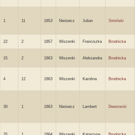
1
11
1853
Nieświcz
Julian
Simiński
22
2
1857
Wiszenki
Franciszka
Brodnicka
15
2
1863
Wiszenki
Aleksandra
Brodnicka
4
12
1863
Wiszenki
Karolina
Brodnicka
30
1
1863
Nieświcz
Lambert
Dworzecki
25
1
1864
Wiszenki
Katarzyna
Brodnicka