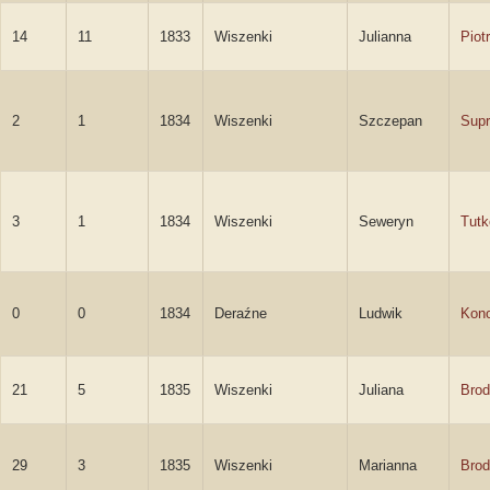
14
11
1833
Wiszenki
Julianna
Piot
2
1
1834
Wiszenki
Szczepan
Sup
3
1
1834
Wiszenki
Seweryn
Tutk
0
0
1834
Deraźne
Ludwik
Kon
21
5
1835
Wiszenki
Juliana
Brod
29
3
1835
Wiszenki
Marianna
Brod