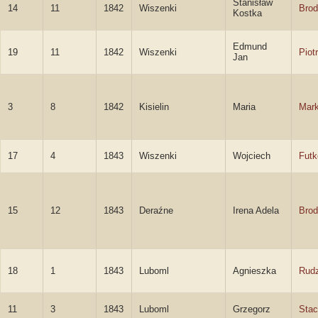
Stanisław
14
11
1842
Wiszenki
Brod
Kostka
Edmund
19
11
1842
Wiszenki
Piot
Jan
3
8
1842
Kisielin
Maria
Mar
17
4
1843
Wiszenki
Wojciech
Futk
15
12
1843
Deraźne
Irena Adela
Brod
18
1
1843
Luboml
Agnieszka
Rud
11
3
1843
Luboml
Grzegorz
Stac