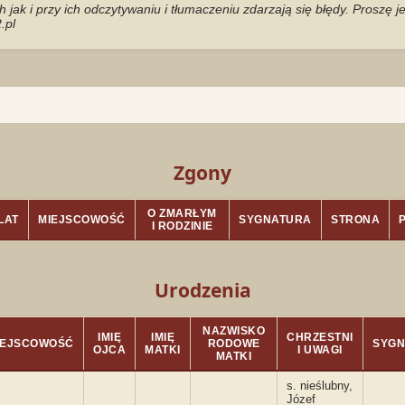
jak i przy ich odczytywaniu i tłumaczeniu zdarzają się błędy. Proszę 
.pl
Zgony
O ZMARŁYM
LAT
MIEJSCOWOŚĆ
SYGNATURA
STRONA
I RODZINIE
Urodzenia
NAZWISKO
IMIĘ
IMIĘ
CHRZESTNI
IEJSCOWOŚĆ
RODOWE
SYG
OJCA
MATKI
I UWAGI
MATKI
s. nieślubny,
Józef