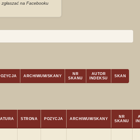
je zgłaszać na Facebooku
NR
AUTOR
POZYCJA
ARCHIWUM/SKANY
SKAN
SKANU
INDEKSU
NR
NATURA
STRONA
POZYCJA
ARCHIWUM/SKANY
SKANU
I