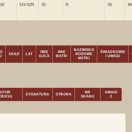
-18
51V-52R
50
R
55
M
NAZWISKO
O
IMIĘ
IMIĘ
ŚWIADKOWIE
SKĄD
LAT
RODOWE
J
OJCA
MATKI
I UWAGI
MATKI
UTOR
NR
UWAGI
SYGNATURA
STRONA
NDEKSU
SKANU
2