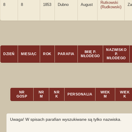
Rutkowski
8
8
1853
Dubno
August
Za
(Rudkowski)
NAZWISKO
IMIĘ P.
DZIEŃ
MIESIĄC
ROK
PARAFIA
P.
MŁODEGO
MŁODEGO
NR
NR
NR
WIEK
WIEK
PERSONALIA
GOSP
M
K
M
K
Uwaga! W spisach parafian wyszukiwane są tylko nazwiska.