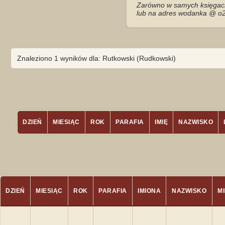
Zarówno w samych księgach 
lub na adres wodanka @ o2
Znaleziono 1 wyników dla: Rutkowski (Rudkowski)
DZIEŃ
MIESIĄC
ROK
PARAFIA
IMIĘ
NAZWISKO
DZIEŃ
MIESIĄC
ROK
PARAFIA
IMIONA
NAZWISKO
M