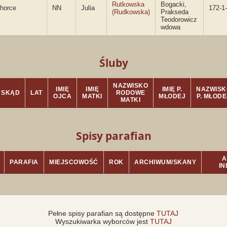
Rutkowska
Bogacki,
horce
NN
Julia
172-1
(Rudkowska)
Prakseda
Teodorowicz
wdowa
Śluby
NAZWISKO
IMIĘ
IMIĘ
IMIĘ P.
NAZWISK
SKĄD
LAT
RODOWE
OJCA
MATKI
MŁODEJ
P. MŁODE
MATKI
Spisy parafian
A
PARAFIA
MIEJSCOWOŚĆ
ROK
ARCHIWUM/SKANY
I
Pełne spisy parafian są dostępne
TUTAJ
Wyszukiwarka wyborców jest
TUTAJ