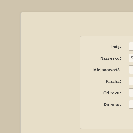
Imię:
Nazwisko:
Miejscowość:
Parafia:
Od roku:
Do roku: