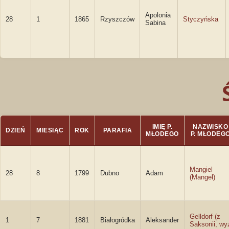
Apolonia
28
1
1865
Rzyszczów
Styczyńska
Sabina
IMIĘ P.
NAZWISKO
DZIEŃ
MIESIĄC
ROK
PARAFIA
MŁODEGO
P. MŁODEG
Mangiel
28
8
1799
Dubno
Adam
(Mangel)
Gelldorf (z
1
7
1881
Białogródka
Aleksander
Saksonii, wy