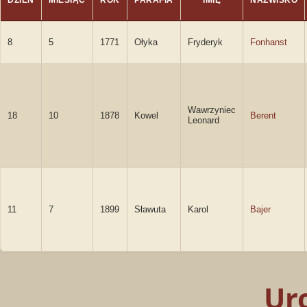
DZIEŃ
MIESIĄC
ROK
PARAFIA
IMIĘ
NAZWISKO
8
5
1771
Ołyka
Fryderyk
Fonhanst
Wawrzyniec
18
10
1878
Kowel
Berent
Leonard
11
7
1899
Sławuta
Karol
Bajer
Ur