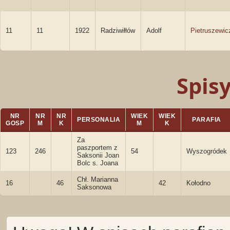
11
11
1922
Radziwiłłów
Adolf
Pietruszewic
Spis
NR
NR
NR
WIEK
WIEK
PERSONALIA
PARAFIA
GOSP
M
K
M
K
Za
paszportem z
123
246
54
Wyszogródek
Saksonii Joan
Bolc s. Joana
Chł. Marianna
16
46
42
Kołodno
Saksonowa