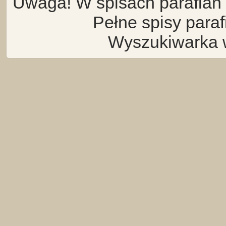
Uwaga! W spisach parafian 
Pełne spisy para
Wyszukiwarka 