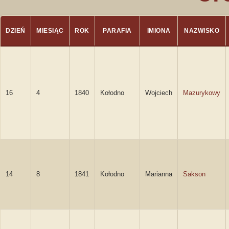
DZIEŃ
MIESIĄC
ROK
PARAFIA
IMIONA
NAZWISKO
16
4
1840
Kołodno
Wojciech
Mazurykowy
14
8
1841
Kołodno
Marianna
Sakson