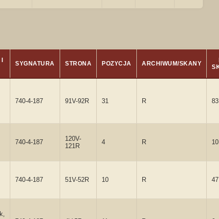
I
SYGNATURA
STRONA
POZYCJA
ARCHIWUM/SKANY
S
740-4-187
91V-92R
31
R
83
120V-
740-4-187
4
R
10
121R
740-4-187
51V-52R
10
R
47
k,