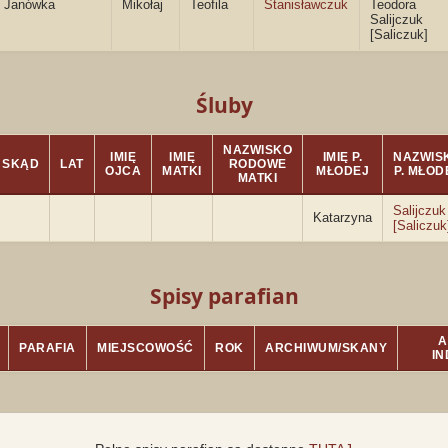
Janówka
Mikołaj
Teofila
Stanisławczuk
Teodora
Salijczuk
[Saliczuk]
Śluby
NAZWISKO
IMIĘ
IMIĘ
IMIĘ P.
NAZWIS
SKĄD
LAT
RODOWE
OJCA
MATKI
MŁODEJ
P. MŁOD
MATKI
Salijczuk
Katarzyna
[Saliczuk
Spisy parafian
A
PARAFIA
MIEJSCOWOŚĆ
ROK
ARCHIWUM/SKANY
I