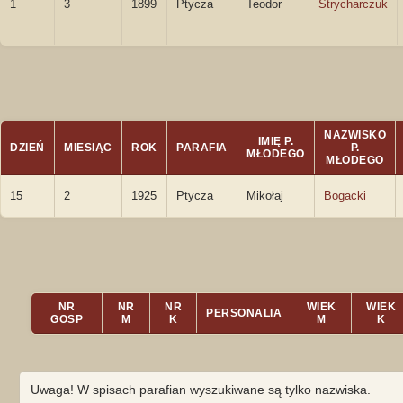
1
3
1899
Ptycza
Teodor
Strycharczuk
NAZWISKO
IMIĘ P.
DZIEŃ
MIESIĄC
ROK
PARAFIA
P.
MŁODEGO
MŁODEGO
15
2
1925
Ptycza
Mikołaj
Bogacki
NR
NR
NR
WIEK
WIEK
PERSONALIA
GOSP
M
K
M
K
Uwaga! W spisach parafian wyszukiwane są tylko nazwiska.