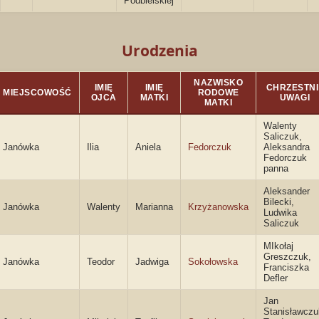
Podbielskiej
Urodzenia
NAZWISKO
IMIĘ
IMIĘ
CHRZESTNI 
MIEJSCOWOŚĆ
RODOWE
OJCA
MATKI
UWAGI
MATKI
Walenty
Saliczuk,
Janówka
Ilia
Aniela
Fedorczuk
Aleksandra
Fedorczuk
panna
Aleksander
Bilecki,
Janówka
Walenty
Marianna
Krzyżanowska
Ludwika
Saliczuk
MIkołaj
Greszczuk,
Janówka
Teodor
Jadwiga
Sokołowska
Franciszka
Defler
Jan
Stanisławczu