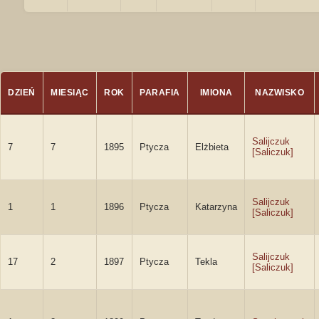
DZIEŃ
MIESIĄC
ROK
PARAFIA
IMIONA
NAZWISKO
Salijczuk
7
7
1895
Ptycza
Elżbieta
[Saliczuk]
Salijczuk
1
1
1896
Ptycza
Katarzyna
[Saliczuk]
Salijczuk
17
2
1897
Ptycza
Tekla
[Saliczuk]