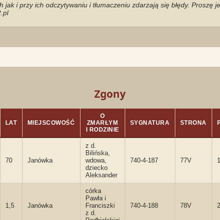
jak i przy ich odczytywaniu i tłumaczeniu zdarzają się błędy. Proszę 
.pl
Zgony
O
LAT
MIEJSCOWOŚĆ
ZMARŁYM
SYGNATURA
STRONA
I RODZINIE
z d.
Bilińska,
70
Janówka
wdowa,
740-4-187
77V
dziecko
Aleksander
córka
Pawła i
1,5
Janówka
Franciszki
740-4-188
78V
z d.