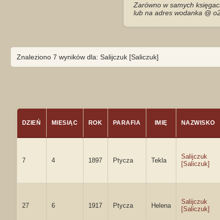
Zarówno w samych księgach 
lub na adres wodanka @ o2
Znaleziono 7 wyników dla: Salijczuk [Saliczuk]
DZIEŃ
MIESIĄC
ROK
PARAFIA
IMIĘ
NAZWISKO
Salijczuk
7
4
1897
Ptycza
Tekla
[Saliczuk]
Salijczuk
27
6
1917
Ptycza
Helena
[Saliczuk]