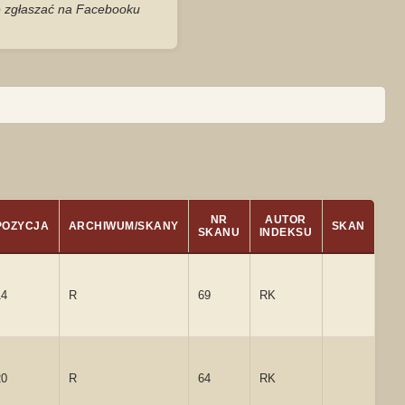
je zgłaszać na Facebooku
NR
AUTOR
POZYCJA
ARCHIWUM/SKANY
SKAN
SKANU
INDEKSU
14
R
69
RK
20
R
64
RK