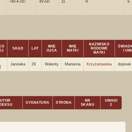
740-4-187
4V-5R
11
R
6
NAZWISKO
KO
IMIĘ
IMIĘ
ŚWIAD
SKĄD
LAT
RODOWE
EJ
OJCA
MATKI
I UW
MATKI
Janówka
29
Walenty
Marianna
Krzyżanowska
dopisek
]
UTOR
NR
UWAGI
SYGNATURA
STRONA
NDEKSU
SKANU
2