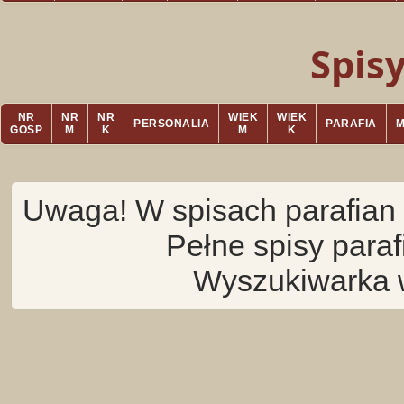
Spis
NR
NR
NR
WIEK
WIEK
PERSONALIA
PARAFIA
GOSP
M
K
M
K
Uwaga! W spisach parafian 
Pełne spisy para
Wyszukiwarka 