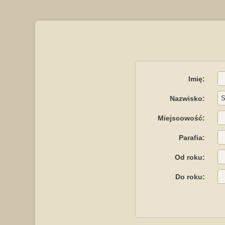
Imię:
Nazwisko:
Miejscowość:
Parafia:
Od roku:
Do roku: