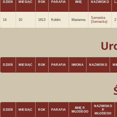
DZIEŃ
MIESIĄC
ROK
PARAFIA
IMIĘ
NAZWISKO
L
Sarnaska
14
10
1813
Koblin
Marianna
2
(Sarnacka)
Ur
DZIEŃ
MIESIĄC
ROK
PARAFIA
IMIONA
NAZWISKO
M
NAZWISKO
IMIĘ P.
DZIEŃ
MIESIĄC
ROK
PARAFIA
P.
MŁODEGO
MŁODEGO