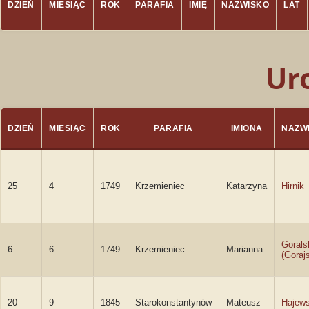
DZIEŃ
MIESIĄC
ROK
PARAFIA
IMIĘ
NAZWISKO
LAT
Ur
DZIEŃ
MIESIĄC
ROK
PARAFIA
IMIONA
NAZW
25
4
1749
Krzemieniec
Katarzyna
Hirnik
Gorals
6
6
1749
Krzemieniec
Marianna
(Goraj
20
9
1845
Starokonstantynów
Mateusz
Hajews