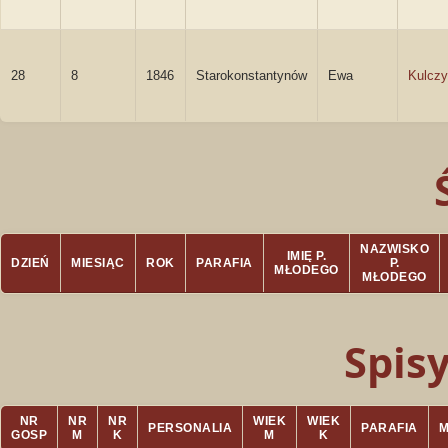
28
8
1846
Starokonstantynów
Ewa
Kulcz
NAZWISKO
IMIĘ P.
DZIEŃ
MIESIĄC
ROK
PARAFIA
P.
MŁODEGO
MŁODEGO
Spis
NR
NR
NR
WIEK
WIEK
PERSONALIA
PARAFIA
GOSP
M
K
M
K