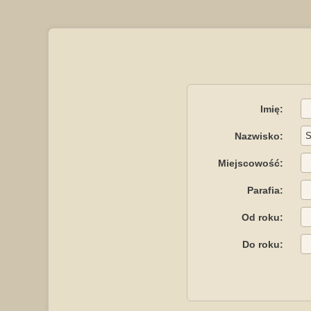
Imię:
Nazwisko:
Miejscowość:
Parafia:
Od roku:
Do roku: