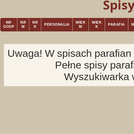
Spis
NR
NR
NR
WIEK
WIEK
PERSONALIA
PARAFIA
GOSP
M
K
M
K
Uwaga! W spisach parafian 
Pełne spisy para
Wyszukiwarka 