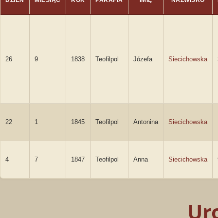
DZIEŃ
MIESIĄC
ROK
PARAFIA
IMIĘ
NAZWISKO
26
9
1838
Teofilpol
Józefa
Siecichowska
22
1
1845
Teofilpol
Antonina
Siecichowska
4
7
1847
Teofilpol
Anna
Siecichowska
Ur