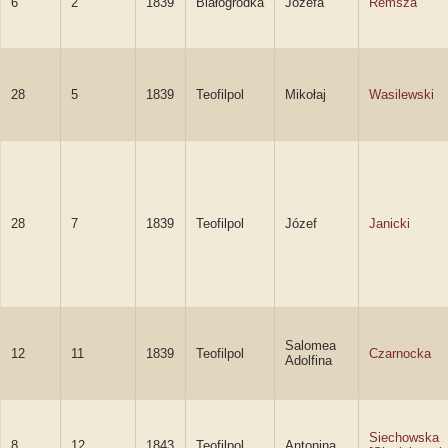
6
2
1839
Białogródka
Józefa
Remsza
28
5
1839
Teofilpol
Mikołaj
Wasilewski
28
7
1839
Teofilpol
Józef
Janicki
Salomea
12
11
1839
Teofilpol
Czarnocka
Adolfina
Siechowska
8
12
1843
Teofilpol
Antonina