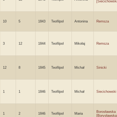
[Siecichowsk
10
5
1843
Teofilpol
Antonina
Remsza
3
12
1844
Teofilpol
Mikołaj
Remsza
12
8
1845
Teofilpol
Michał
Sinicki
1
1
1846
Teofilpol
Michał
Siecichowski
Borosławska
1
2
1846
Teofilpol
Maria
[Borysławska