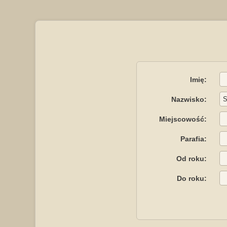
Imię:
Nazwisko:
Miejscowość:
Parafia:
Od roku:
Do roku: