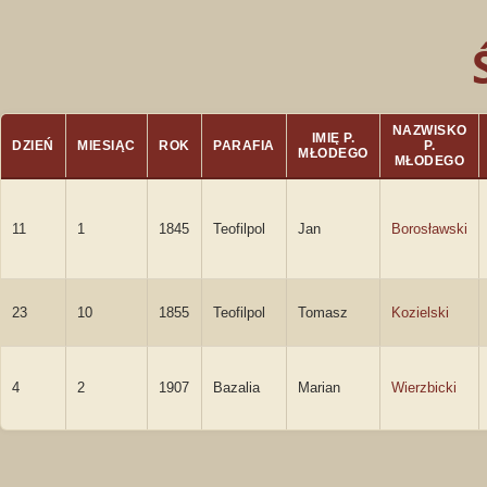
NAZWISKO
IMIĘ P.
DZIEŃ
MIESIĄC
ROK
PARAFIA
P.
MŁODEGO
MŁODEGO
11
1
1845
Teofilpol
Jan
Borosławski
23
10
1855
Teofilpol
Tomasz
Kozielski
4
2
1907
Bazalia
Marian
Wierzbicki