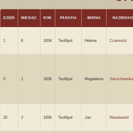
DZIEŃ
MIESIĄC
ROK
PARAFIA
IMIONA
NAZWISKO
1
6
1834
Teofilpol
Helena
Czarnocki
5
1
1836
Teofilpol
Magdalena
Siecichowsk
25
2
1836
Teofilpol
Jan
Wasilewski