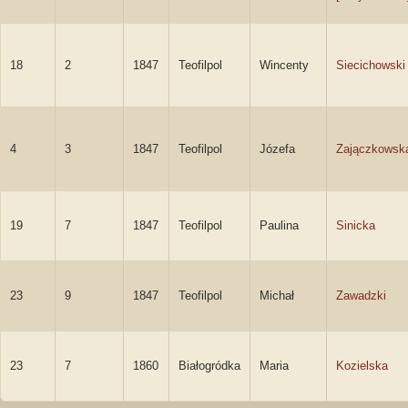
18
2
1847
Teofilpol
Wincenty
Siecichowski
4
3
1847
Teofilpol
Józefa
Zajączkowsk
19
7
1847
Teofilpol
Paulina
Sinicka
23
9
1847
Teofilpol
Michał
Zawadzki
23
7
1860
Białogródka
Maria
Kozielska