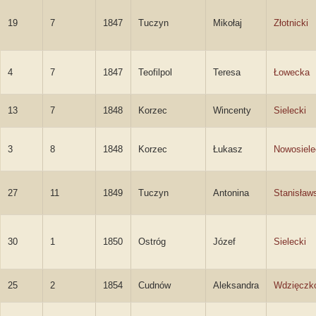
19
7
1847
Tuczyn
Mikołaj
Złotnicki
4
7
1847
Teofilpol
Teresa
Łowecka
13
7
1848
Korzec
Wincenty
Sielecki
3
8
1848
Korzec
Łukasz
Nowosiele
27
11
1849
Tuczyn
Antonina
Stanisław
30
1
1850
Ostróg
Józef
Sielecki
25
2
1854
Cudnów
Aleksandra
Wdzięczk