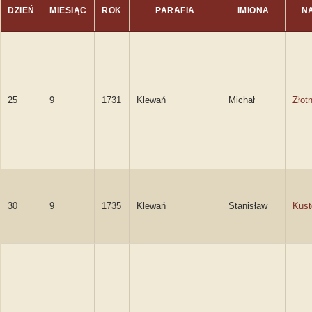
DZIEŃ
MIESIĄC
ROK
PARAFIA
IMIONA
N
25
9
1731
Klewań
Michał
Złotn
30
9
1735
Klewań
Stanisław
Kust