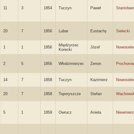
11
3
1854
Tuczyn
Paweł
Stanisław
20
7
1856
Lubar
Eustachy
Sielecki
Międzyrzec
1
1
1856
Józef
Nowosiele
Korecki
2
5
1856
Włodzimierzec
Zenon
Prochorow
14
7
1858
Tuczyn
Kazimierz
Nowosiele
20
7
1858
Toporyszcze
Stefan
Wachowsk
5
1
1859
Owrucz
Aniela
Niewmier