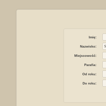
Imię:
Nazwisko:
Miejscowość:
Parafia:
Od roku:
Do roku: