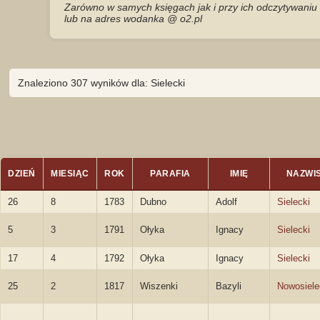
Zarówno w samych księgach jak i przy ich odczytywaniu 
lub na adres wodanka @ o2.pl
Znaleziono 307 wyników dla: Sielecki
DZIEŃ
MIESIĄC
ROK
PARAFIA
IMIĘ
NAZWI
26
8
1783
Dubno
Adolf
Sielecki
5
3
1791
Ołyka
Ignacy
Sielecki
17
4
1792
Ołyka
Ignacy
Sielecki
25
2
1817
Wiszenki
Bazyli
Nowosiele