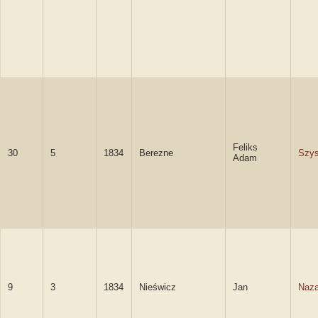
Feliks
30
5
1834
Berezne
Szys
Adam
9
3
1834
Nieświcz
Jan
Naza