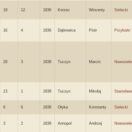
19
12
1836
Korzec
Wincenty
Sielecki
16
4
1836
Dąbrowica
Piotr
Przyłuski
29
3
1838
Tuczyn
Marcin
Nowosiele
13
1
1838
Tuczyn
Mikołaj
Stanisław
6
6
1838
Ołyka
Konstanty
Sielecki
3
2
1839
Annopol
Andrzej
Nowosiele