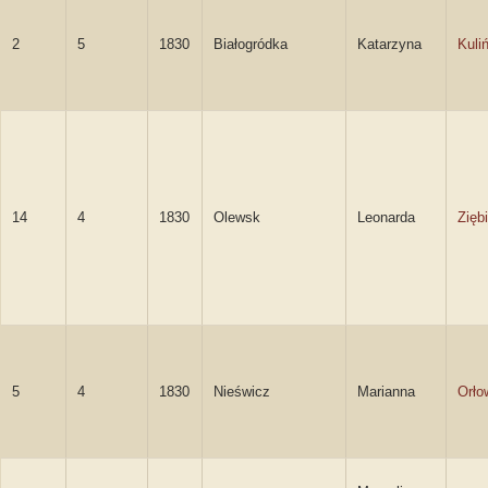
2
5
1830
Białogródka
Katarzyna
Kuli
14
4
1830
Olewsk
Leonarda
Zięb
5
4
1830
Nieświcz
Marianna
Orło