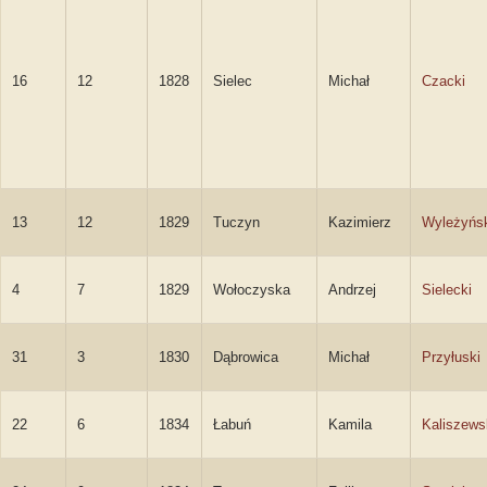
16
12
1828
Sielec
Michał
Czacki
13
12
1829
Tuczyn
Kazimierz
Wyleżyńs
4
7
1829
Wołoczyska
Andrzej
Sielecki
31
3
1830
Dąbrowica
Michał
Przyłuski
22
6
1834
Łabuń
Kamila
Kaliszews