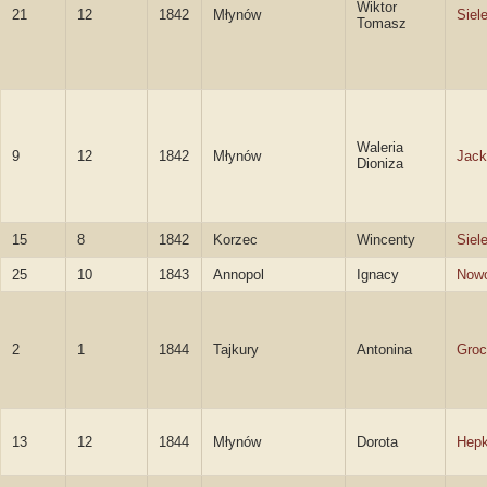
Wiktor
21
12
1842
Młynów
Siel
Tomasz
Waleria
9
12
1842
Młynów
Jack
Dioniza
15
8
1842
Korzec
Wincenty
Siel
25
10
1843
Annopol
Ignacy
Nowo
2
1
1844
Tajkury
Antonina
Gro
13
12
1844
Młynów
Dorota
Hep