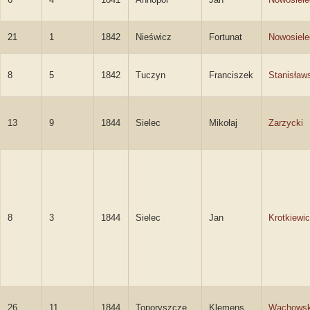
21
1
1842
Nieświcz
Fortunat
Nowosiele
8
5
1842
Tuczyn
Franciszek
Stanisław
13
9
1844
Sielec
Mikołaj
Zarzycki
8
3
1844
Sielec
Jan
Krotkiewi
26
11
1844
Toporyszcze
Klemens
Wachowsk