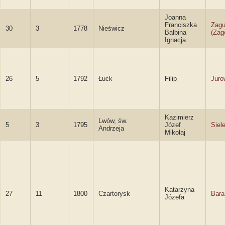
Joanna
Franciszka
Zagu
30
3
1778
Nieświcz
Balbina
(Zag
Ignacja
26
5
1792
Łuck
Filip
Juro
Kazimierz
Lwów, św.
5
3
1795
Józef
Siel
Andrzeja
Mikołaj
Katarzyna
27
11
1800
Czartorysk
Bara
Józefa