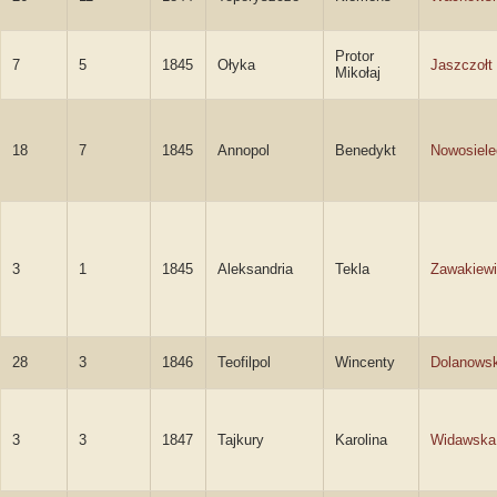
Protor
7
5
1845
Ołyka
Jaszczołt
Mikołaj
18
7
1845
Annopol
Benedykt
Nowosiele
3
1
1845
Aleksandria
Tekla
Zawakiew
28
3
1846
Teofilpol
Wincenty
Dolanowsk
3
3
1847
Tajkury
Karolina
Widawska