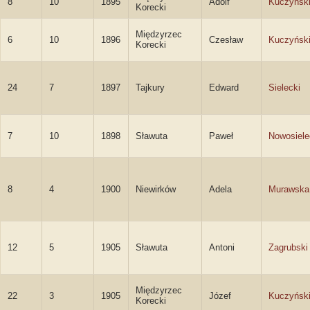
8
10
1895
Adolf
Kuczyńsk
Korecki
Międzyrzec
6
10
1896
Czesław
Kuczyńsk
Korecki
24
7
1897
Tajkury
Edward
Sielecki
7
10
1898
Sławuta
Paweł
Nowosiele
8
4
1900
Niewirków
Adela
Murawska
12
5
1905
Sławuta
Antoni
Zagrubski
Międzyrzec
22
3
1905
Józef
Kuczyńsk
Korecki