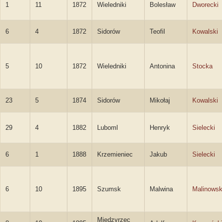
1
11
1872
Wieledniki
Bolesław
Dworecki
6
4
1872
Sidorów
Teofil
Kowalski
5
10
1872
Wieledniki
Antonina
Stocka
23
5
1874
Sidorów
Mikołaj
Kowalski
29
4
1882
Luboml
Henryk
Sielecki
6
1
1888
Krzemieniec
Jakub
Sielecki
6
10
1895
Szumsk
Malwina
Malinows
Międzyrzec