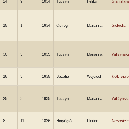
24
9
1834
Tuczyn
Feliks
Stanisław
15
1
1834
Ostróg
Marianna
Sielecka
30
3
1835
Tuczyn
Marianna
Wiliżyńsk
18
3
1835
Bazalia
Wojciech
Kołb-Siele
25
3
1835
Tuczyn
Marianna
Wiliżyńsk
8
11
1836
Horyńgród
Florian
Nowosiele