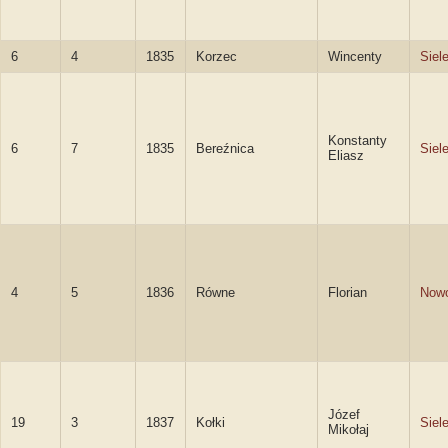
6
4
1835
Korzec
Wincenty
Siel
Konstanty
6
7
1835
Bereźnica
Siel
Eliasz
4
5
1836
Równe
Florian
Nowo
Józef
19
3
1837
Kołki
Siel
Mikołaj