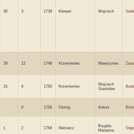
30
3
1739
Klewań
Wojciech
Siel
29
12
1748
Krzemieniec
Wawrzyniec
Zaw
Wojciech
15
4
1755
Krzemieniec
Bude
Stanisław
0
1756
Ostróg
Antoni
Bisk
Brygida
1
2
1768
Nieświcz
Stę
Marianna