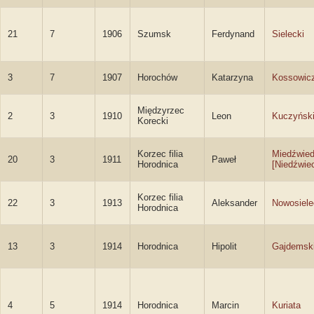
21
7
1906
Szumsk
Ferdynand
Sielecki
3
7
1907
Horochów
Katarzyna
Kossowic
Międzyrzec
2
3
1910
Leon
Kuczyńsk
Korecki
Korzec filia
Miedźwied
20
3
1911
Paweł
Horodnica
[Niedźwie
Korzec filia
22
3
1913
Aleksander
Nowosiele
Horodnica
13
3
1914
Horodnica
Hipolit
Gajdemsk
4
5
1914
Horodnica
Marcin
Kuriata