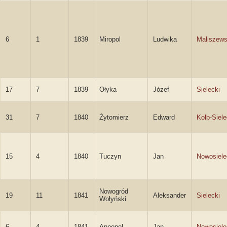
6
1
1839
Miropol
Ludwika
Maliszew
17
7
1839
Ołyka
Józef
Sielecki
31
7
1840
Żytomierz
Edward
Kołb-Siele
15
4
1840
Tuczyn
Jan
Nowosiele
Nowogród
19
11
1841
Aleksander
Sielecki
Wołyński
6
4
1841
Annopol
Jan
Nowosiele