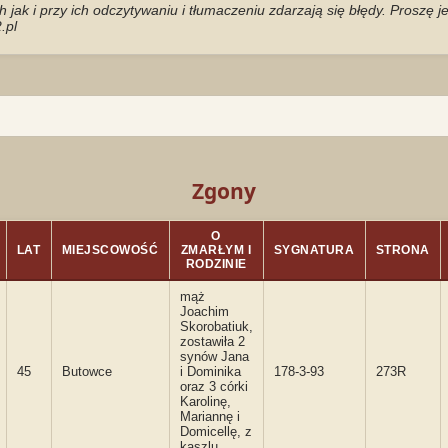
jak i przy ich odczytywaniu i tłumaczeniu zdarzają się błędy. Proszę 
.pl
Zgony
O
LAT
MIEJSCOWOŚĆ
ZMARŁYM I
SYGNATURA
STRONA
RODZINIE
mąż
Joachim
Skorobatiuk,
zostawiła 2
synów Jana
45
Butowce
i Dominika
178-3-93
273R
oraz 3 córki
Karolinę,
Mariannę i
Domicellę, z
kaszlu