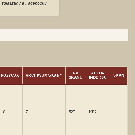
je zgłaszać na Facebooku
NR
AUTOR
POZYCJA
ARCHIWUM/SKANY
SKAN
SKANU
INDEKSU
10
Ż
527
KP2