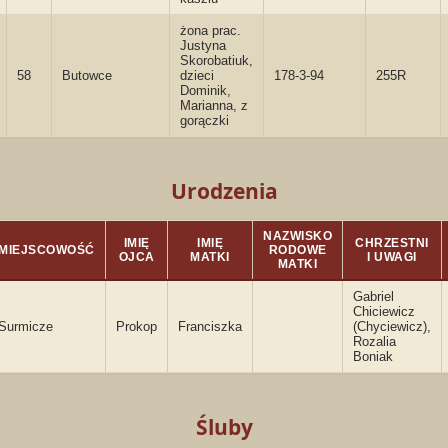
żona prac.
Justyna
Skorobatiuk,
58
Butowce
dzieci
178-3-94
255R
Dominik,
Marianna, z
gorączki
Urodzenia
NAZWISKO
IMIĘ
IMIĘ
CHRZESTNI
MIEJSCOWOŚĆ
RODOWE
OJCA
MATKI
I UWAGI
MATKI
Gabriel
Chiciewicz
Surmicze
Prokop
Franciszka
(Chyciewicz),
Rozalia
Boniak
Śluby