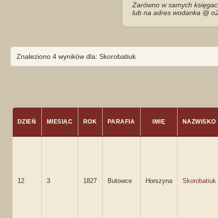
Zarówno w samych księgach 
lub na adres wodanka @ o2
Znaleziono 4 wyników dla: Skorobatiuk
DZIEŃ
MIESIĄC
ROK
PARAFIA
IMIĘ
NAZWISKO
12
3
1827
Butowce
Horszyna
Skorobatiuk