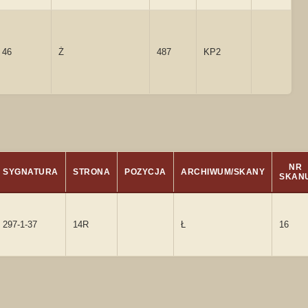
46
Ż
487
KP2
NR
SYGNATURA
STRONA
POZYCJA
ARCHIWUM/SKANY
SKAN
297-1-37
14R
Ł
16