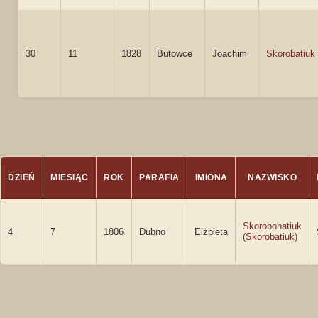
30
11
1828
Butowce
Joachim
Skorobatiuk
DZIEŃ
MIESIĄC
ROK
PARAFIA
IMIONA
NAZWISKO
Skorobohatiuk
4
7
1806
Dubno
Elżbieta
(Skorobatiuk)