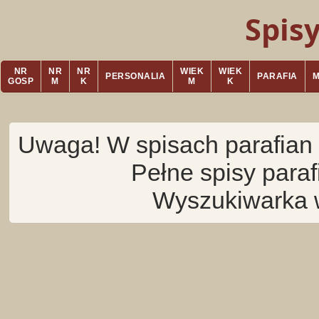
Spis
NR
NR
NR
WIEK
WIEK
PERSONALIA
PARAFIA
GOSP
M
K
M
K
Uwaga! W spisach parafian 
Pełne spisy para
Wyszukiwarka 