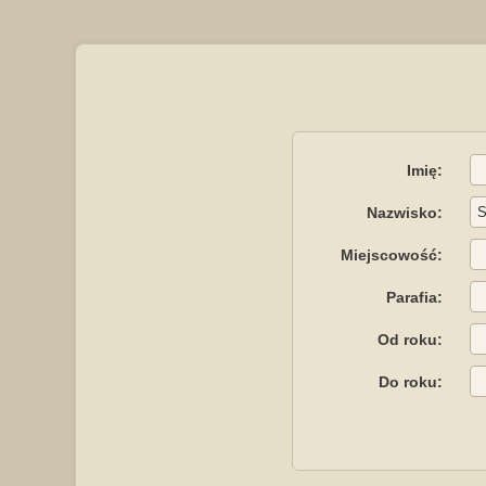
Imię:
Nazwisko:
Miejscowość:
Parafia:
Od roku:
Do roku: