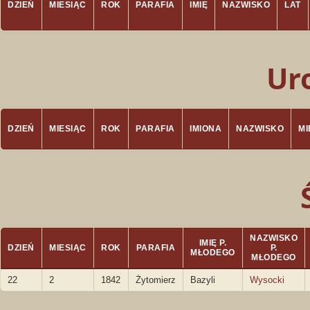
DZIEŃ
MIESIĄC
ROK
PARAFIA
IMIĘ
NAZWISKO
LAT
Ur
DZIEŃ
MIESIĄC
ROK
PARAFIA
IMIONA
NAZWISKO
M
NAZWISKO
IMIĘ P.
DZIEŃ
MIESIĄC
ROK
PARAFIA
P.
MŁODEGO
MŁODEGO
22
2
1842
Żytomierz
Bazyli
Wysocki