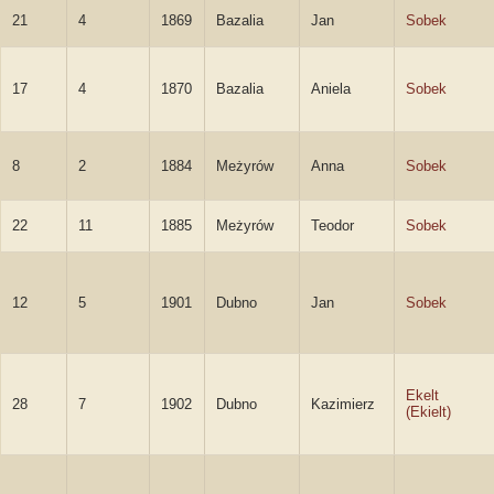
21
4
1869
Bazalia
Jan
Sobek
17
4
1870
Bazalia
Aniela
Sobek
8
2
1884
Meżyrów
Anna
Sobek
22
11
1885
Meżyrów
Teodor
Sobek
12
5
1901
Dubno
Jan
Sobek
Ekelt
28
7
1902
Dubno
Kazimierz
(Ekielt)