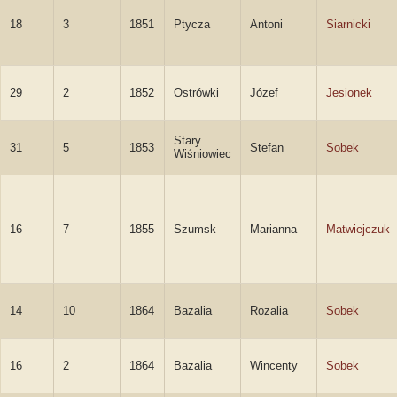
18
3
1851
Ptycza
Antoni
Siarnicki
29
2
1852
Ostrówki
Józef
Jesionek
Stary
31
5
1853
Stefan
Sobek
Wiśniowiec
16
7
1855
Szumsk
Marianna
Matwiejczuk
14
10
1864
Bazalia
Rozalia
Sobek
16
2
1864
Bazalia
Wincenty
Sobek