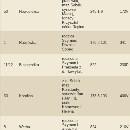
pracowita,
mąż Sobek,
synowie
50
Nowosielica
245-1-9
172V
Maciej,
Ignacy i
Krzysztof,
córka Regina
rodzice
Szymon,
1
Rabijówka
178-3-101
341
Rozalia
Sobek
rodzice pr.
Szymon i
11/12
Białogródka
822
230R
Prakseda z
d. Hawryluk
z d. Sobek,
mąż
Konstanty,
synowie Jan
60
Karolina
178-3-106
406V
i Jan (II),
córki
Katarzyna i
Helena
rodzice pr.
Szymon i
8
Werba
824
216V
Anna z d.