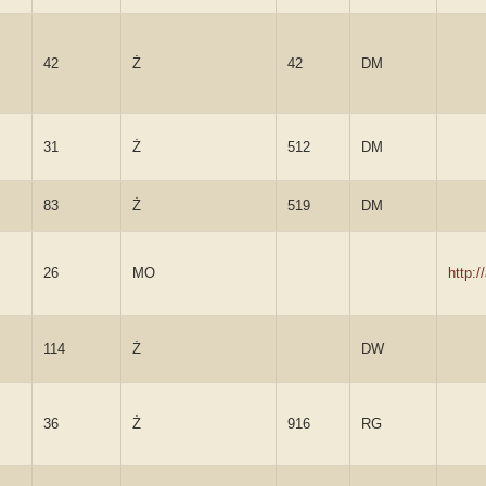
42
Ż
42
DM
31
Ż
512
DM
83
Ż
519
DM
26
MO
http:
114
Ż
DW
36
Ż
916
RG