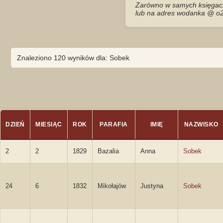
Zarówno w samych księgach 
lub na adres wodanka @ o2
Znaleziono 120 wyników dla: Sobek
DZIEŃ
MIESIĄC
ROK
PARAFIA
IMIĘ
NAZWISKO
2
2
1829
Bazalia
Anna
Sobek
24
6
1832
Mikołajów
Justyna
Sobek