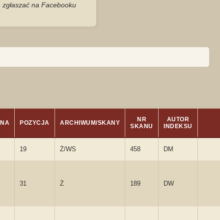
je zgłaszać na Facebooku
NR
AUTOR
ONA
POZYCJA
ARCHIWUM/SKANY
SKANU
INDEKSU
19
Ż/WS
458
DM
31
Ż
189
DW