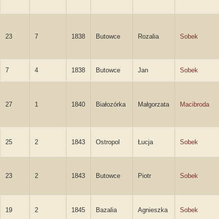
23
7
1838
Butowce
Rozalia
Sobek
7
4
1838
Butowce
Jan
Sobek
27
1
1840
Białozórka
Małgorzata
Macibroda
25
2
1843
Ostropol
Łucja
Sobek
23
2
1843
Butowce
Piotr
Sobek
19
2
1845
Bazalia
Agnieszka
Sobek