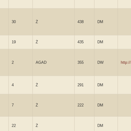
30
Ż
438
DM
19
Ż
435
DM
2
AGAD
355
DW
http:
4
Ż
291
DM
7
Ż
222
DM
22
Ż
DM