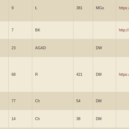
9
Ł
381
MGo
https
7
BK
http:
23
AGAD
DW
68
R
421
DM
https
77
Ch
54
DM
14
Ch
38
DM