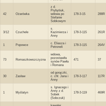
z d.
Prybytiuk,
42
Ożarówka
wdowa po
178-3-15
288R
Stefanie
Sobkowym
s.
3/12
Czuchele
Kazimierza i
178-3-115
261R
Anny
c. Eliasza i
1
Popowce
178-3-115
264V
Petroneli
wdowa,
pozostawiła
73
Romaszkowszczyzna
471
37
synów Pawła
i Romana
od gorączki,
30
Zasław
c. chł. Jana i
178-3-117
117R
Anny
s. Ignacego i
Anny z d.
1
Myślatyn
178-3-119
469R
Sobek
(Sobczuk)
kawaler,