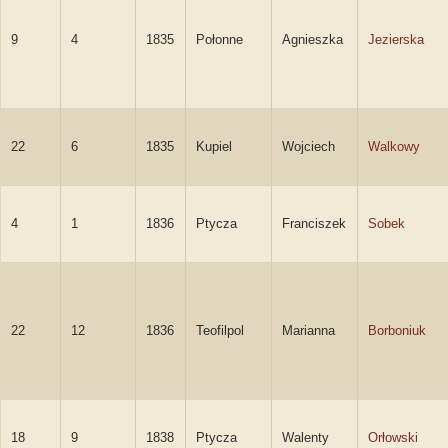
9
4
1835
Połonne
Agnieszka
Jezierska
22
6
1835
Kupiel
Wojciech
Walkowy
4
1
1836
Ptycza
Franciszek
Sobek
22
12
1836
Teofilpol
Marianna
Borboniuk
18
9
1838
Ptycza
Walenty
Orłowski