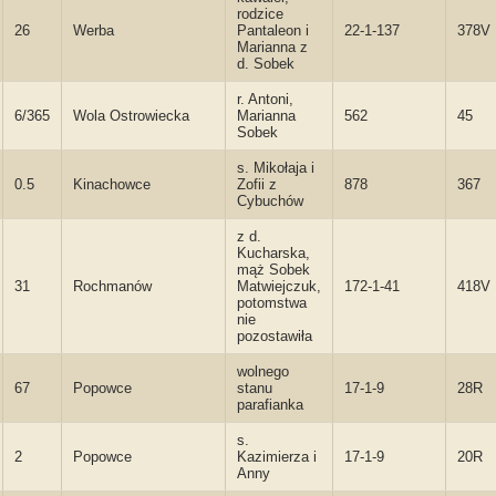
rodzice
26
Werba
Pantaleon i
22-1-137
378V
Marianna z
d. Sobek
r. Antoni,
6/365
Wola Ostrowiecka
Marianna
562
45
Sobek
s. Mikołaja i
0.5
Kinachowce
Zofii z
878
367
Cybuchów
z d.
Kucharska,
mąż Sobek
31
Rochmanów
Matwiejczuk,
172-1-41
418V
potomstwa
nie
pozostawiła
wolnego
67
Popowce
stanu
17-1-9
28R
parafianka
s.
2
Popowce
Kazimierza i
17-1-9
20R
Anny