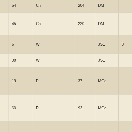
54
Ch
204
DM
45
Ch
229
DM
6
W
JS1
0
38
W
JS1
19
R
37
MGo
60
R
93
MGo