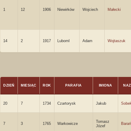
1
12
1906
Niewirków
Wojciech
Małecki
14
2
1917
Luboml
Adam
Wojtaszuk
DZIEŃ
MIESIĄC
ROK
PARAFIA
IMIONA
NAZ
20
7
1734
Czartorysk
Jakub
Sobe
Tomasz
7
3
1765
Warkowicze
Bara
Józef