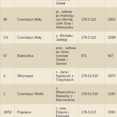
Sobek
pr., wdowa
po Andrzeju,
80
Czerniatyn Mały
syn Michał,
178-3-110
230V
córki Ewa i
Aleksandra
s. Michała i
3,5
Czerniatyn Mały
178-3-110
229R
Jadwigi
prac., wdowa
po Janie,
67
Białozórka
synowie
871
667
Sobek i
Semen
c. Jana i
4
Wisznopol
Agnieszki z
178-51-510
287V
Trutyńskich
s.
Wawrzyńca i
2
Czerniatyn Wielki
178-51-510
218V
Marianny z
Marciniuków
c. prac.
18/52
Popowce
Eliasza i
178-3-113
239V
Petroneli