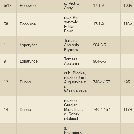
s. Piotra i
6/12
Popowce
17-1-9
103V
Anny
mąż Piotr,
synowie
58
Popowce
17-1-9
116V
Feliks i
Paweł
Tomasz
1
Łopatyńce
Apolonia
904-6-5
Krymow
Tomasz
9
Łopatyńce
904-6-6
Apolonia
gub. Płocka,
rodzice Jan i
12
Dubno
Augustyna z
740-4-157
49R
d.
Wiszniewska
rodzice
Gracjan i
14
Dubno
Michalina z
740-4-157
117R
d. Sobek
(Sobiech)
s.
Kazimierza i