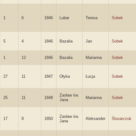
1
6
1846
Lubar
Teresa
Sobek
5
4
1846
Bazalia
Jan
Sobek
1
12
1846
Bazalia
Marianna
Sobek
27
11
1847
Ołyka
Łucja
Sobek
Zasław św.
25
11
1848
Marianna
Sobek
Jana
Zasław św.
17
8
1850
Aleksander
Ślusarczuk
Jana