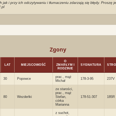
jak i przy ich odczytywaniu i tłumaczeniu zdarzają się błędy. Proszę 
.pl
Zgony
O
LAT
MIEJSCOWOŚĆ
ZMARŁYM I
SYGNATURA
STR
RODZINIE
prac., mąż
30
Popowce
178-3-95
237V
Michał
ze starości,
prac., mąż
80
Wezdeńki
Stefan,
178-51-307
185R
córka
Marianna
z suchot,