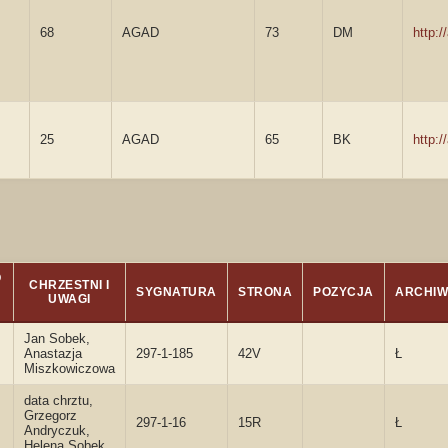
68
AGAD
73
DM
http:
25
AGAD
65
BK
http:
O
CHRZESTNI I
SYGNATURA
STRONA
POZYCJA
ARCHIW
UWAGI
Jan Sobek,
Anastazja
297-1-185
42V
Ł
Miszkowiczowa
data chrztu,
Grzegorz
297-1-16
15R
Ł
Andryczuk,
Helena Sobek