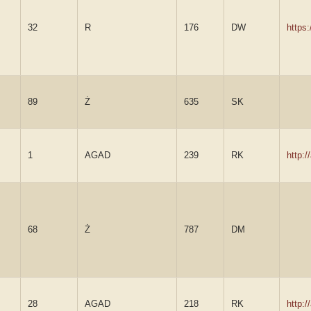
32
R
176
DW
https
89
Ż
635
SK
1
AGAD
239
RK
http:
68
Ż
787
DM
28
AGAD
218
RK
http: