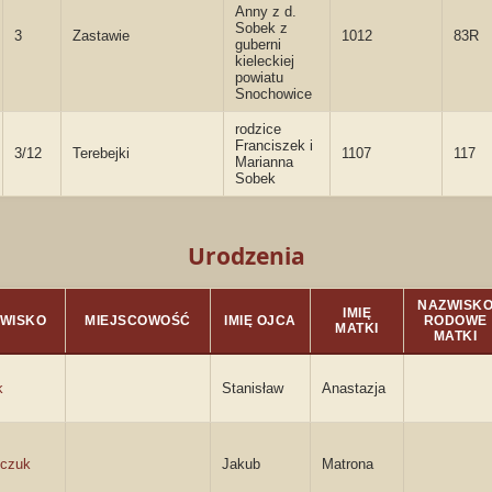
Anny z d.
Sobek z
3
Zastawie
1012
83R
guberni
kieleckiej
powiatu
Snochowice
rodzice
Franciszek i
3/12
Terebejki
1107
117
Marianna
Sobek
Urodzenia
NAZWISK
IMIĘ
WISKO
MIEJSCOWOŚĆ
IMIĘ OJCA
RODOWE
MATKI
MATKI
k
Stanisław
Anastazja
ńczuk
Jakub
Matrona