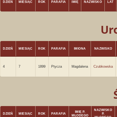
DZIEŃ
MIESIĄC
ROK
PARAFIA
IMIĘ
NAZWISKO
LAT
Ur
DZIEŃ
MIESIĄC
ROK
PARAFIA
IMIONA
NAZWISKO
4
7
1899
Ptycza
Magdalena
Czubkowska
NAZWISKO
IMIĘ P.
DZIEŃ
MIESIĄC
ROK
PARAFIA
P.
MŁODEGO