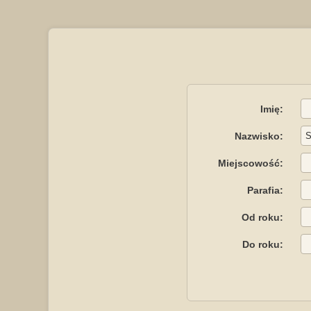
Imię:
Nazwisko:
Miejscowość:
Parafia:
Od roku:
Do roku: