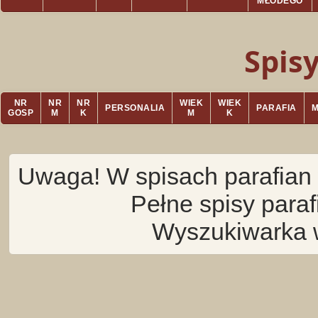
MŁODEGO
Spis
NR
NR
NR
WIEK
WIEK
PERSONALIA
PARAFIA
GOSP
M
K
M
K
Uwaga! W spisach parafian 
Pełne spisy para
Wyszukiwarka 