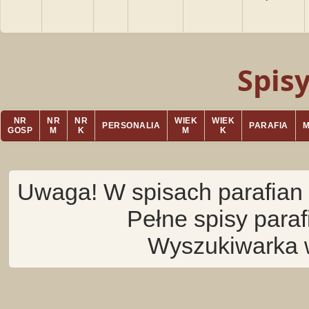
Spis
NR
NR
NR
WIEK
WIEK
PERSONALIA
PARAFIA
GOSP
M
K
M
K
Uwaga! W spisach parafian 
Pełne spisy para
Wyszukiwarka 