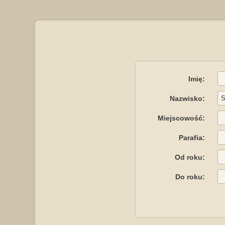
Imię:
Nazwisko:
Miejscowość:
Parafia:
Od roku:
Do roku: