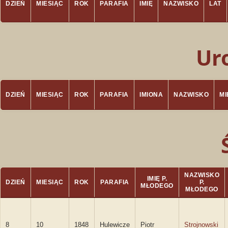
DZIEŃ
MIESIĄC
ROK
PARAFIA
IMIĘ
NAZWISKO
LAT
Ur
DZIEŃ
MIESIĄC
ROK
PARAFIA
IMIONA
NAZWISKO
M
NAZWISKO
IMIĘ P.
DZIEŃ
MIESIĄC
ROK
PARAFIA
P.
MŁODEGO
MŁODEGO
8
10
1848
Hulewicze
Piotr
Strojnowski