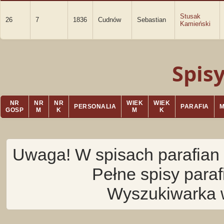
Stusak
26
7
1836
Cudnów
Sebastian
Kamieński
Spis
NR
NR
NR
WIEK
WIEK
PERSONALIA
PARAFIA
GOSP
M
K
M
K
Uwaga! W spisach parafian 
Pełne spisy para
Wyszukiwarka 