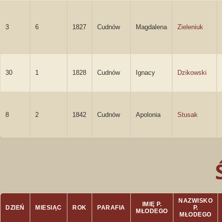
3
6
1827
Cudnów
Magdalena
Zieleniuk
30
1
1828
Cudnów
Ignacy
Dzikowski
8
2
1842
Cudnów
Apolonia
Stusak
NAZWISKO
IMIĘ P.
DZIEŃ
MIESIĄC
ROK
PARAFIA
P.
MŁODEGO
MŁODEGO