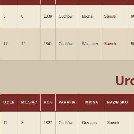
3
6
1839
Cudnów
Michał
Stusak
9
17
12
1841
Cudnów
Wojciech
Stusak
5
Ur
DZIEŃ
MIESIĄC
ROK
PARAFIA
IMIONA
NAZWISKO
11
3
1827
Cudnów
Grzegorz
Stusak