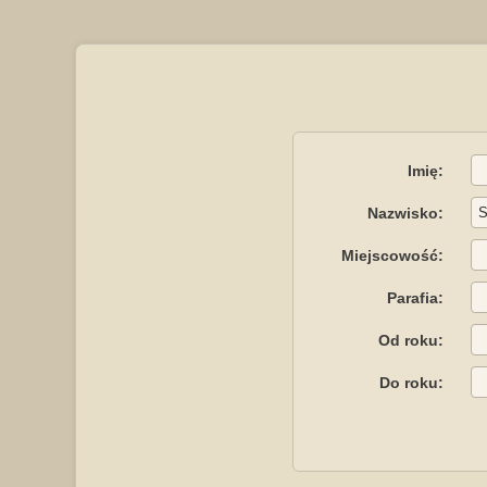
Imię:
Nazwisko:
Miejscowość:
Parafia:
Od roku:
Do roku: