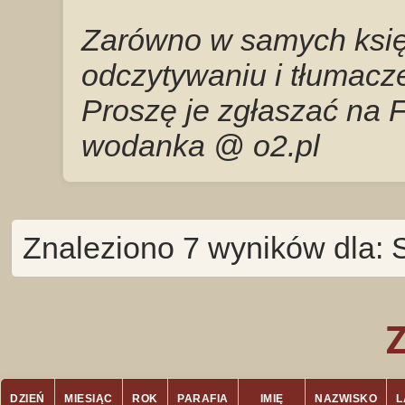
Zarówno w samych księg
odczytywaniu i tłumacze
Proszę je zgłaszać na 
wodanka @ o2.pl
Znaleziono 7 wyników dla: 
DZIEŃ
MIESIĄC
ROK
PARAFIA
IMIĘ
NAZWISKO
L