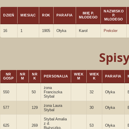
NAZWISKO
IMIĘ P.
DZIEŃ
MIESIĄC
ROK
PARAFIA
P.
MŁODEGO
MŁODEGO
16
1
1905
Ołyka
Karol
Preksler
Spis
NR
NR
NR
WIEK
WIEK
PERSONALIA
PARAFIA
GOSP
M
K
M
K
żona
550
50
Franciszka
32
Ołyka
Stybal
żona Laura
577
129
30
Ołyka
Stybal
Stybal Amalia
z d.
625
269
53
Ołyka
Rużyczko,