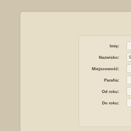
Imię:
Nazwisko:
Miejscowość:
Parafia:
Od roku:
Do roku: