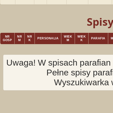
Spis
NR
NR
NR
WIEK
WIEK
PERSONALIA
PARAFIA
GOSP
M
K
M
K
Uwaga! W spisach parafian 
Pełne spisy para
Wyszukiwarka 