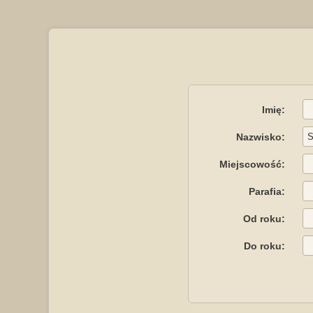
Imię:
Nazwisko:
Miejscowość:
Parafia:
Od roku:
Do roku: