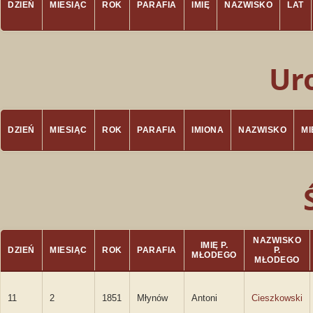
DZIEŃ
MIESIĄC
ROK
PARAFIA
IMIĘ
NAZWISKO
LAT
Ur
DZIEŃ
MIESIĄC
ROK
PARAFIA
IMIONA
NAZWISKO
M
NAZWISKO
IMIĘ P.
DZIEŃ
MIESIĄC
ROK
PARAFIA
P.
MŁODEGO
MŁODEGO
11
2
1851
Młynów
Antoni
Cieszkowski