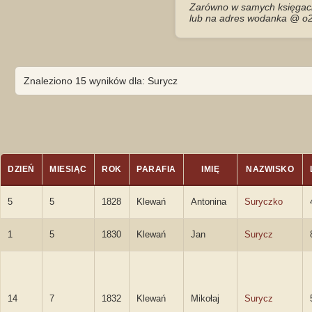
Zarówno w samych księgach 
lub na adres wodanka @ o2
Znaleziono 15 wyników dla: Surycz
DZIEŃ
MIESIĄC
ROK
PARAFIA
IMIĘ
NAZWISKO
5
5
1828
Klewań
Antonina
Suryczko
1
5
1830
Klewań
Jan
Surycz
14
7
1832
Klewań
Mikołaj
Surycz