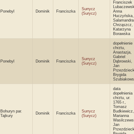
Franciszek
Lubaczewsk
Surrycz
Ponebyl
Dominik
Franciszka
Anna
(Surycz)
Huczyńska,
Salamandra
Chrząszcz,
Katarzyna
Borawska
dopełnienie
chrztu,
Anastazja,
Gabriel
Surrycz
Ponebyl
Dominik
Franciszka
Dąbrowski,
(Surycz)
Jan
Przezdzieck
Brygida
Szubiakows
data
dopełnienia
chrztu, ur.
1765 r.,
Tomasz
Bohuryn par.
Surrycz
Budkiewicz,
Dominik
Franciszka
Tajkury
(Surycz)
Marianna
Wasilczews
Jan
Przezdzieck
Brygida