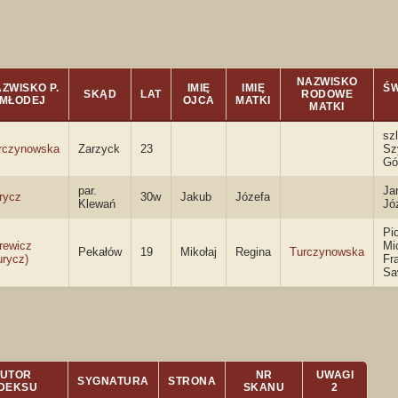
NAZWISKO
ZWISKO P.
IMIĘ
IMIĘ
ŚW
SKĄD
LAT
RODOWE
MŁODEJ
OJCA
MATKI
MATKI
sz
rczynowska
Zarzyck
23
Szy
Gó
par.
Ja
rycz
30w
Jakub
Józefa
Klewań
Jó
Pi
rewicz
Mi
Pekałów
19
Mikołaj
Regina
Turczynowska
urycz)
Fr
Sa
UTOR
NR
UWAGI
SYGNATURA
STRONA
NDEKSU
SKANU
2