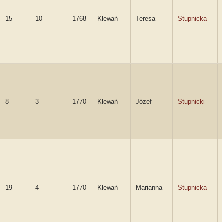
15
10
1768
Klewań
Teresa
Stupnicka
8
3
1770
Klewań
Józef
Stupnicki
19
4
1770
Klewań
Marianna
Stupnicka