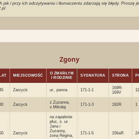
jak i przy ich odczytywaniu i tłumaczeniu zdarzają się błędy. Proszę 
.pl
Zgony
O ZMARŁYM
LAT
MIEJSCOWOŚĆ
SYGNATURA
STRONA
P
I RODZINIE
169R-
45
Zarzyck
ur., panna
171-1-1
1
169V
ż.Zuzanna,
80
Zarzyck
171-1-3
182R
1
s.Mikołaj
na zapalenie
płuc, s. ur.
Jana i
Zuzanny,
50
Zarzyck
171-1-5
156aR
2
żona Regina,