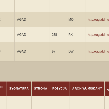
2
AGAD
MO
http://agadd.
4
AGAD
258
RK
http://agadd.
8
AGAD
97
DW
http://agadd.
 I
SYGNATURA
STRONA
POZYCJA
ARCHIWUM/SKANY