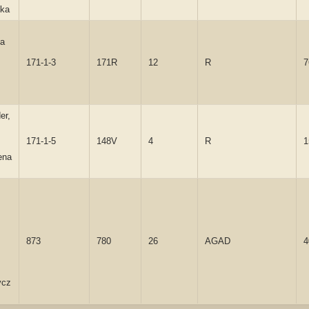
ka
la
171-1-3
171R
12
R
7
er,
171-1-5
148V
4
R
1
ena
873
780
26
AGAD
4
ycz