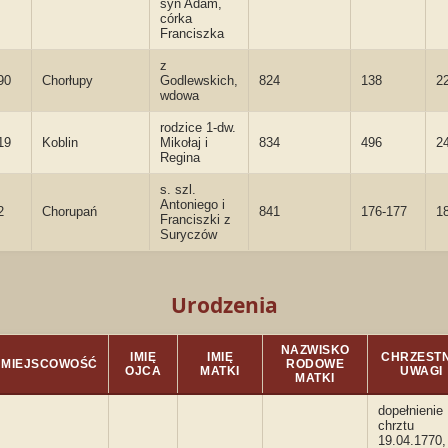
syn Adam,
córka
Franciszka
z
90
Chorłupy
Godlewskich,
824
138
2
wdowa
rodzice 1-dw.
19
Koblin
Mikołaj i
834
496
2
Regina
s. szl.
Antoniego i
2
Chorupań
841
176-177
1
Franciszki z
Suryczów
Urodzenia
NAZWISKO
IMIĘ
IMIĘ
CHRZESTNI
MIEJSCOWOŚĆ
RODOWE
OJCA
MATKI
UWAGI
MATKI
dopełnienie
chrztu
19.04.1770,