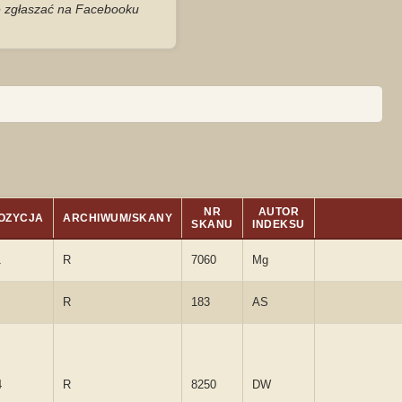
je zgłaszać na Facebooku
NR
AUTOR
OZYCJA
ARCHIWUM/SKANY
SKANU
INDEKSU
1
R
7060
Mg
R
183
AS
4
R
8250
DW