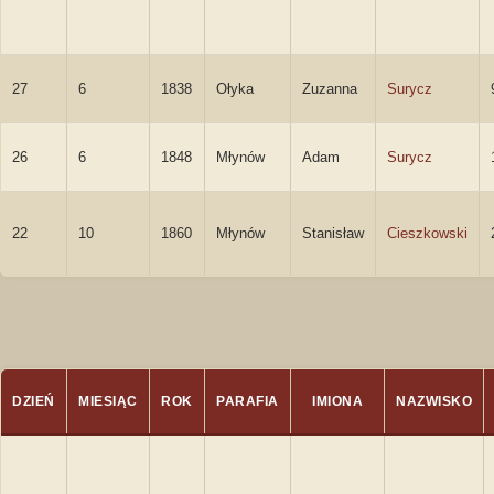
27
6
1838
Ołyka
Zuzanna
Surycz
26
6
1848
Młynów
Adam
Surycz
22
10
1860
Młynów
Stanisław
Cieszkowski
DZIEŃ
MIESIĄC
ROK
PARAFIA
IMIONA
NAZWISKO