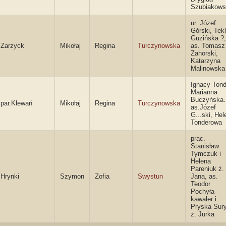
Szubiakows
ur. Józef
Górski, Tek
Guzińska ?,
Zarzyck
Mikołaj
Regina
Turczynowska
as. Tomasz
Zahorski,
Katarzyna
Malinowska
Ignacy Tond
Marianna
Buczyńska.
par.Klewań
Mikołaj
Regina
Turczynowska
as.Józef
G...ski, Hel
Tonderowa
prac.
Stanisław
Tymczuk i
Helena
Pareniuk ż.
Hrynki
Szymon
Zofia
Swystun
Jana, as.
Teodor
Pochyła
kawaler i
Pryska Sur
ż. Jurka