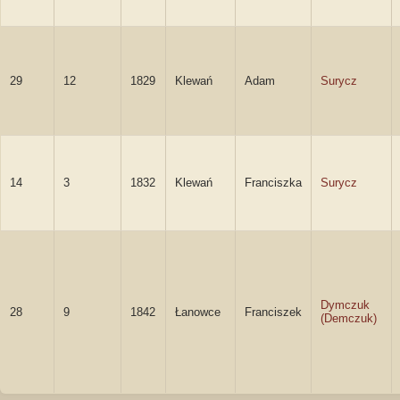
29
12
1829
Klewań
Adam
Surycz
14
3
1832
Klewań
Franciszka
Surycz
Dymczuk
28
9
1842
Łanowce
Franciszek
(Demczuk)