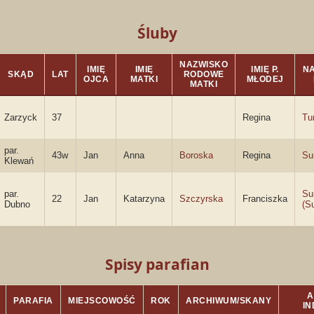
Śluby
NAZWISKO
IMIĘ
IMIĘ
IMIĘ P.
NA
SKĄD
LAT
RODOWE
OJCA
MATKI
MŁODEJ
MATKI
Zarzyck
37
Regina
Tu
par.
43w
Jan
Anna
Boroska
Regina
Su
Klewań
par.
Su
22
Jan
Katarzyna
Szczyrska
Franciszka
Dubno
(S
Spisy parafian
A
PARAFIA
MIEJSCOWOŚĆ
ROK
ARCHIWUM/SKANY
I