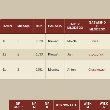
NAZWISKO
IMIĘ P.
DZIEŃ
MIESIĄC
ROK
PARAFIA
P.
MŁODEGO
MŁODEGO
10
2
1829
Klewań
Mikołaj
Surycz
12
2
1833
Klewań
Jan
Styczyński
11
2
1851
Młynów
Antoni
Cieszkowski
NR
NR
NR
WIEK
WIEK
PERSONALIA
GOSP
M
K
M
K