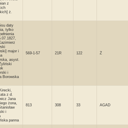
ian z
ich
kich] ż.
isu daty
ia, tylko
pełnienia
5.07.1827,
Kazimierz
ski
ski] major i
569-1-57
21R
122
Ż
na
ska, asyst.
Żyliński
ek
rski i
da Borowska
Kirecki,
ata z d.
wicz Jana
kiego żona,
813
308
33
AGAD
Stanisław
ki i
a
ińska panna