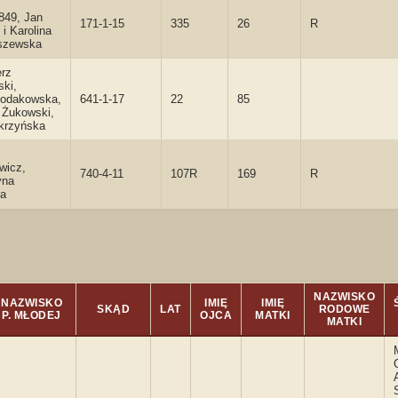
849, Jan
171-1-15
335
26
R
 i Karolina
szewska
erz
ki,
hodakowska,
641-1-17
22
85
 Żukowski,
krzyńska
wicz,
740-4-11
107R
169
R
yna
ka
NAZWISKO
NAZWISKO
IMIĘ
IMIĘ
SKĄD
LAT
RODOWE
P. MŁODEJ
OJCA
MATKI
MATKI