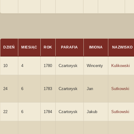
DZIEŃ
MIESIĄC
ROK
PARAFIA
IMIONA
NAZWISKO
10
4
1780
Czartorysk
Wincenty
Kulikowski
24
6
1783
Czartorysk
Jan
Sutkowski
22
6
1784
Czartorysk
Jakub
Sutkowski