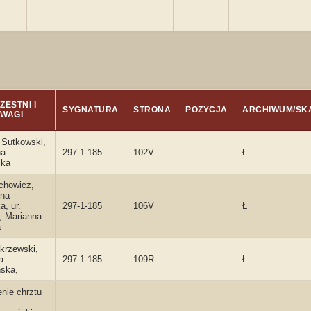
ZESTNI I
SYGNATURA
STRONA
POZYCJA
ARCHIWUM/SK
WAGI
 Sutkowski,
na
297-1-185
102V
Ł
cka
chowicz,
yna
a, ur.
297-1-185
106V
Ł
i, Marianna
a
krzewski,
a
297-1-185
109R
Ł
ska,
enie chrztu