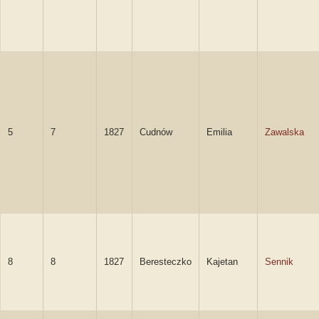
5
7
1827
Cudnów
Emilia
Zawalska
8
8
1827
Beresteczko
Kajetan
Sennik