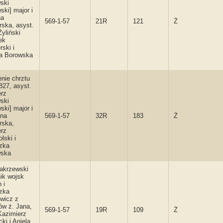
ski
ski] major i
na
569-1-57
21R
121
Ż
ska, asyst.
Żyliński
ek
rski i
da Borowska
enie chrztu
827, asyst.
erz
ski
ski] major i
yna
569-1-57
32R
183
Ż
rska,
erz
lski i
zka
ska
akrzewski
ik wojsk
 i
zka
wicz z
w ż. Jana,
569-1-57
19R
109
Ż
Kazimierz
ki i Aniela