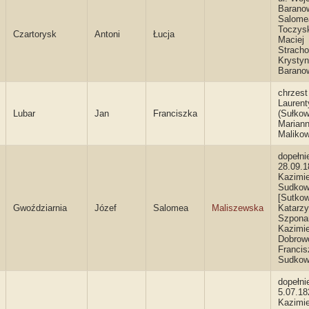
Barano
Salome
Toczysk
Czartorysk
Antoni
Łucja
Maciej
Stracho
Krysty
Barano
chrzest
Laurent
Lubar
Jan
Franciszka
(Sułkow
Marian
Maliko
dopełni
28.09.1
Kazimi
Sudkow
[Sutkow
Gwoździarnia
Józef
Salomea
Maliszewska
Katarz
Szpona
Kazimi
Dobrowo
Francis
Sudkow
dopełni
5.07.18
Kazimi