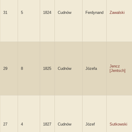
31
5
1824
Cudnów
Ferdynand
Zawalski
Jencz
29
8
1825
Cudnów
Józefa
[Jentsch]
27
4
1827
Cudnów
Józef
Sutkowski