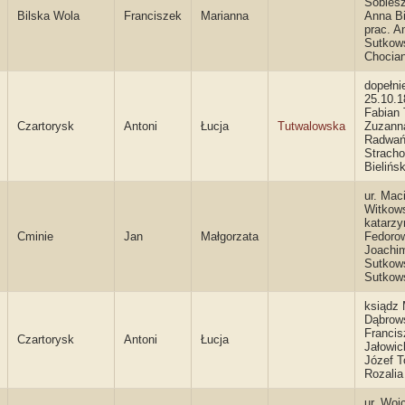
Sobiesz
Bilska Wola
Franciszek
Marianna
Anna Bi
prac. A
Sutkows
Chocia
dopełni
25.10.1
Fabian 
Czartorysk
Antoni
Łucja
Tutwalowska
Zuzann
Radwań
Stracho
Bielińs
ur. Maci
Witkows
katarzy
Cminie
Jan
Małgorzata
Fedoro
Joachi
Sutkows
Sutkow
ksiądz
Dąbrows
Francis
Czartorysk
Antoni
Łucja
Jałowic
Józef T
Rozali
ur. Woj