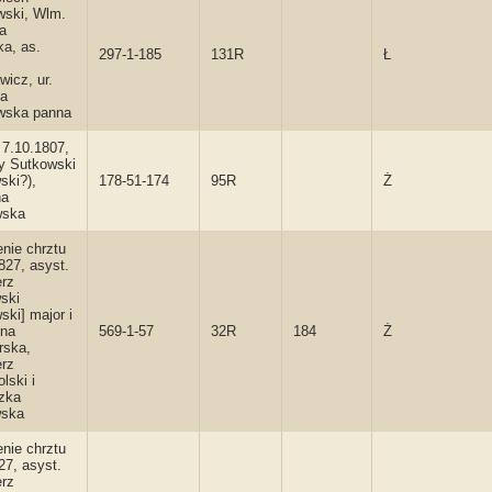
wski, Wlm.
a
a, as.
297-1-185
131R
Ł
wicz, ur.
na
wska panna
 7.10.1807,
y Sutkowski
ski?),
178-51-174
95R
Ż
na
wska
enie chrztu
827, asyst.
erz
ski
ski] major i
yna
569-1-57
32R
184
Ż
rska,
erz
lski i
zka
ska
enie chrztu
27, asyst.
erz