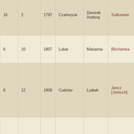
Dominik
16
2
1797
Czartorysk
Sutkowski
Andrzej
6
10
1807
Lubar
Marianna
Blicharska
Jencz
6
12
1809
Cudnów
Ludwik
[Jentsch]