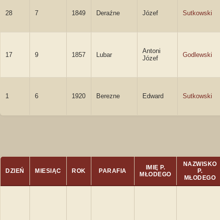
28
7
1849
Deraźne
Józef
Sutkowski
Antoni
17
9
1857
Lubar
Godlewski
Józef
1
6
1920
Berezne
Edward
Sutkowski
NAZWISKO
IMIĘ P.
DZIEŃ
MIESIĄC
ROK
PARAFIA
P.
MŁODEGO
MŁODEGO