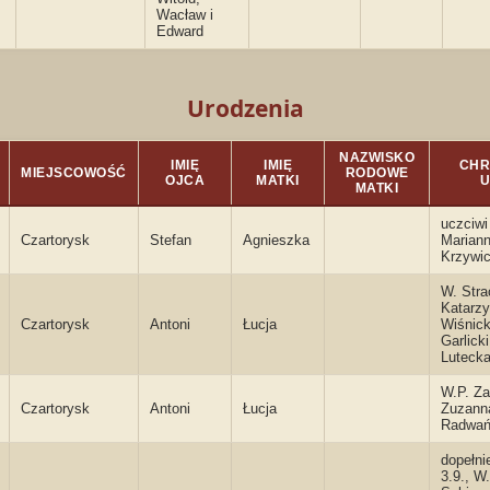
Wacław i
Edward
Urodzenia
NAZWISKO
IMIĘ
IMIĘ
CHR
MIEJSCOWOŚĆ
RODOWE
OJCA
MATKI
U
MATKI
uczciwi
Czartorysk
Stefan
Agnieszka
Marian
Krzywi
W. Stra
Katarz
Czartorysk
Antoni
Łucja
Wiśnick
Garlick
Luteck
W.P. Za
Czartorysk
Antoni
Łucja
Zuzann
Radwań
dopełni
3.9., W.