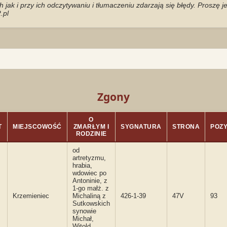
jak i przy ich odczytywaniu i tłumaczeniu zdarzają się błędy. Proszę 
.pl
Zgony
O
T
MIEJSCOWOŚĆ
ZMARŁYM I
SYGNATURA
STRONA
POZ
RODZINIE
od
artretyzmu,
hrabia,
wdowiec po
Antoninie, z
1-go małż. z
Krzemieniec
Michaliną z
426-1-39
47V
93
Sutkowskich
synowie
Michał,
Witold,