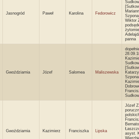
Sudkow
[Sutkow
Marian
Jasnogród
Paweł
Karolina
Fedorowicz
Szponar
Wiktor 
podsęd
żytomie
Adelaj
panna
dopełni
28.09.1
Kazimi
Sudkow
[Sutkow
Gwoździarnia
Józef
Salomea
Maliszewska
Katarz
Szpona
Kazimi
Dobrowo
Francis
Sudkow
Józef Z
poruczn
polskich
Francis
Bernato
Łaszczó
Gwoździarnia
Kazimierz
Franciszka
Lipska
asyst. 
Wierzbic