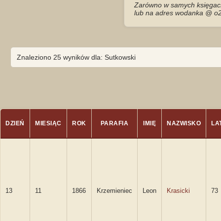
Zarówno w samych księgach 
lub na adres wodanka @ o2
Znaleziono 25 wyników dla: Sutkowski
DZIEŃ
MIESIĄC
ROK
PARAFIA
IMIĘ
NAZWISKO
LA
13
11
1866
Krzemieniec
Leon
Krasicki
73