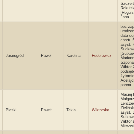
Szczerb
Rokulsk
[Roguls
Jana
bez zap
urodzen
data do
chrztu 
asyst. 
Sudkow
[Sutkow
Jasnogród
Paweł
Karolina
Fedorowicz
Marian
Szponar
Wiktor 
podsęd
żytomie
Adelaj
panna
Maciej 
Małgorz
Lencze
Zielińs
Piaski
Paweł
Tekla
Wiktorska
asyst. 
Sutkows
Wiktori
Mierzw