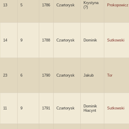
Krystyna
13
5
1786
Czartorysk
Prokopowicz
(?)
14
9
1788
Czartorysk
Dominik
Sutkowski
23
6
1790
Czartorysk
Jakub
Tor
Dominik
11
9
1791
Czartorysk
Sutkowski
Hiacynt