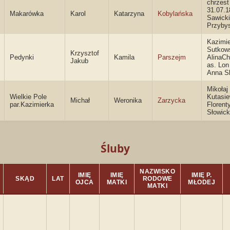
chrzest
31.07.1
Makarówka
Karol
Katarzyna
Kobylańska
Sawicki
Przyby
Kazimi
Sutkows
Krzysztof
Pedynki
Kamila
Parszejm
AlinaC
Jakub
as. Lon
Anna S
Mikołaj
Wielkie Pole
Kutasie
Michał
Weronika
Zarzycka
par.Kazimierka
Florent
Słowic
Śluby
NAZWISKO
IMIĘ
IMIĘ
IMIĘ P.
SKĄD
LAT
RODOWE
OJCA
MATKI
MŁODEJ
MATKI