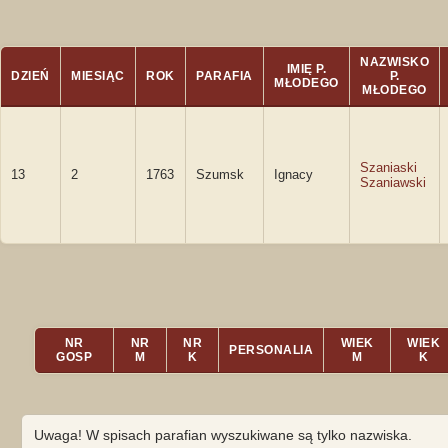
NAZWISKO
IMIĘ P.
DZIEŃ
MIESIĄC
ROK
PARAFIA
P.
MŁODEGO
MŁODEGO
Szaniaski
13
2
1763
Szumsk
Ignacy
Szaniawski
NR
NR
NR
WIEK
WIEK
PERSONALIA
GOSP
M
K
M
K
Uwaga! W spisach parafian wyszukiwane są tylko nazwiska.