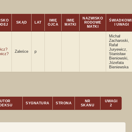
NAZWISKO
ISKO
IMIĘ
IMIĘ
ŚWIADKOWI
SKĄD
LAT
RODOWE
ODEJ
OJCA
MATKI
I UWAGI
MATKI
Michał
Zacharoski,
Rafał
icz?
Juryewicz,
Zaleśce
p
wicz?
Stanisław
Bieniowski,
Józefata
Bieniewska
UTOR
NR
UWAGI
SYGNATURA
STRONA
NDEKSU
SKANU
2