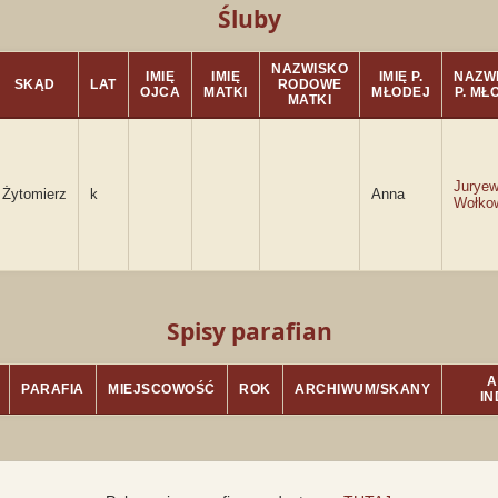
Śluby
NAZWISKO
IMIĘ
IMIĘ
IMIĘ P.
NAZW
SKĄD
LAT
RODOWE
OJCA
MATKI
MŁODEJ
P. MŁ
MATKI
Juryew
Żytomierz
k
Anna
Wołko
Spisy parafian
A
PARAFIA
MIEJSCOWOŚĆ
ROK
ARCHIWUM/SKANY
I