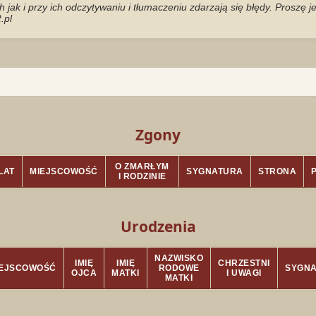
jak i przy ich odczytywaniu i tłumaczeniu zdarzają się błędy. Proszę 
.pl
Zgony
O ZMARŁYM
LAT
MIEJSCOWOŚĆ
SYGNATURA
STRONA
I RODZINIE
Urodzenia
NAZWISKO
IMIĘ
IMIĘ
CHRZESTNI
IEJSCOWOŚĆ
RODOWE
SYGN
OJCA
MATKI
I UWAGI
MATKI