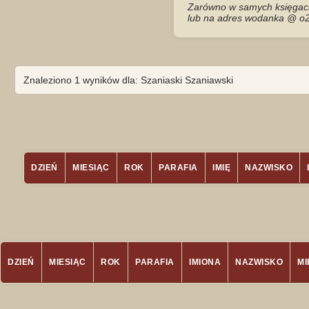
Zarówno w samych księgach 
lub na adres wodanka @ o2
Znaleziono 1 wyników dla: Szaniaski Szaniawski
DZIEŃ
MIESIĄC
ROK
PARAFIA
IMIĘ
NAZWISKO
DZIEŃ
MIESIĄC
ROK
PARAFIA
IMIONA
NAZWISKO
M