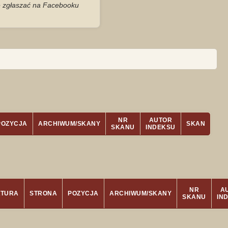
je zgłaszać na Facebooku
NR
AUTOR
POZYCJA
ARCHIWUM/SKANY
SKAN
SKANU
INDEKSU
NR
A
ATURA
STRONA
POZYCJA
ARCHIWUM/SKANY
SKANU
IN