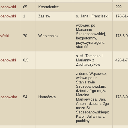
panowski
65
Krzemieniec
299
panowski
1
Zasław
s. Jana i Franciszki
178-51
wdowiec po
Mariannie
Szczepanowskiej,
yński
70
Wierzchniaki
178-3-9
bezpotomny,
przyczyna zgonu:
starość
s. sł. Tomasza i
panowski
0,5
Marianny z
426-1-7
Zacharczyków
z domu Wąsowicz,
wdowa po ur.
Stanisławie
Szczepanowskim,
dzieci z 1go męża
Marcina
epanowska
54
Hromówka
178-3-9
Markiewicza: Jan,
Antoni, dzieci z 2go
męża St.
Szczepanowskiego:
Karol, Julianna, z
puchliny