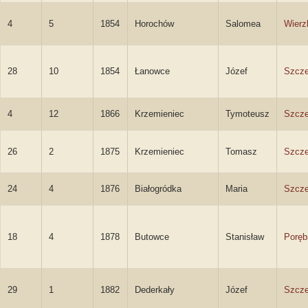
4
5
1854
Horochów
Salomea
Wierz
28
10
1854
Łanowce
Józef
Szcze
4
12
1866
Krzemieniec
Tymoteusz
Szcze
26
2
1875
Krzemieniec
Tomasz
Szcze
24
4
1876
Białogródka
Maria
Szcz
18
4
1878
Butowce
Stanisław
Poręb
29
1
1882
Dederkały
Józef
Szcze