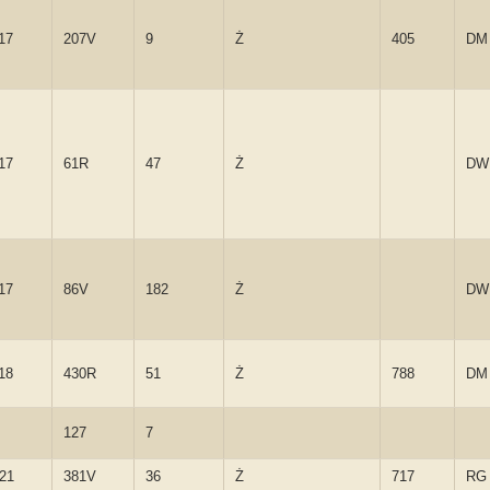
17
207V
9
Ż
405
DM
17
61R
47
Ż
DW
17
86V
182
Ż
DW
18
430R
51
Ż
788
DM
127
7
121
381V
36
Ż
717
RG