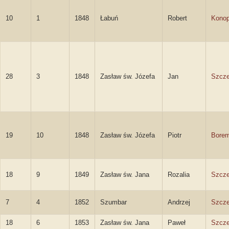
10
1
1848
Łabuń
Robert
Konop
28
3
1848
Zasław św. Józefa
Jan
Szcze
19
10
1848
Zasław św. Józefa
Piotr
Borem
18
9
1849
Zasław św. Jana
Rozalia
Szcz
7
4
1852
Szumbar
Andrzej
Szcze
18
6
1853
Zasław św. Jana
Paweł
Szcze