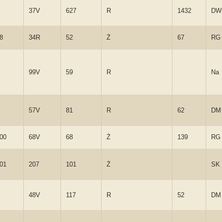
37V
627
R
1432
DW
8
34R
52
Ż
67
RG
99V
59
R
Na
57V
81
R
62
DM
100
68V
68
Ż
139
RG
101
207
101
Ż
SK
48V
117
R
52
DM