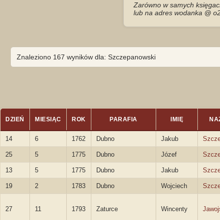
Zarówno w samych księgach 
lub na adres wodanka @ o2
Znaleziono 167 wyników dla: Szczepanowski
DZIEŃ
MIESIĄC
ROK
PARAFIA
IMIĘ
NA
14
6
1762
Dubno
Jakub
Szcze
25
5
1775
Dubno
Józef
Szcze
13
5
1775
Dubno
Jakub
Szcze
19
2
1783
Dubno
Wojciech
Szcze
27
11
1793
Zaturce
Wincenty
Jawoj