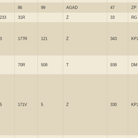
86
99
AGAD
47
ZP
-233
31R
Ż
33
RG
3
177R
121
Ż
343
KP
70R
508
T
938
DM
5
171V
5
Ż
330
KP