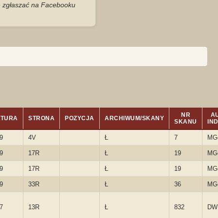
je zgłaszać na Facebooku
NR
A
ATURA
STRONA
POZYCJA
ARCHIWUM/SKANY
SKANU
IN
9
4V
Ł
7
MG
9
17R
Ł
19
MG
9
17R
Ł
19
MG
9
33R
Ł
36
MG
7
13R
Ł
832
DW