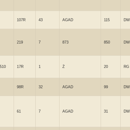
107R
43
AGAD
115
DW
219
7
873
850
DW
-510
17R
1
Ż
20
RG
98R
32
AGAD
99
DW
61
7
AGAD
31
DW