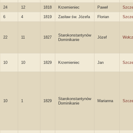
24
12
1818
Krzemieniec
Paweł
Szcze
6
4
1819
Zasław św. Józefa
Florian
Szcze
Starokonstantynów
22
11
1827
Józef
Wołcz
Dominikanie
10
10
1829
Krzemieniec
Jan
Szcze
Starokonstantynów
10
1
1829
Marianna
Szcz
Dominikanie