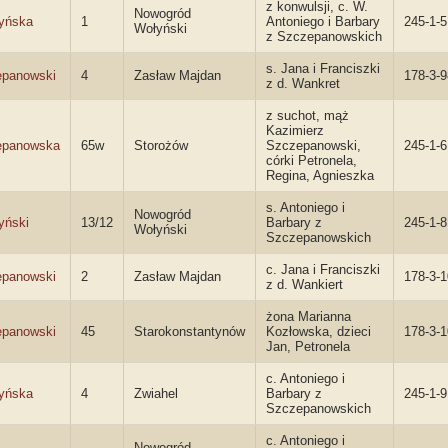
z konwulsji, c. W.
Nowogród
yńska
1
Antoniego i Barbary
245-1-5
Wołyński
z Szczepanowskich
s. Jana i Franciszki
panowski
4
Zasław Majdan
178-3-9
z d. Wankret
z suchot, mąż
Kazimierz
epanowska
65w
Storożów
Szczepanowski,
245-1-6
córki Petronela,
Regina, Agnieszka
s. Antoniego i
Nowogród
yński
13/12
Barbary z
245-1-8
Wołyński
Szczepanowskich
c. Jana i Franciszki
panowski
2
Zasław Majdan
178-3-
z d. Wankiert
żona Marianna
panowski
45
Starokonstantynów
Kozłowska, dzieci
178-3-
Jan, Petronela
c. Antoniego i
yńska
4
Zwiahel
Barbary z
245-1-9
Szczepanowskich
c. Antoniego i
Nowogród