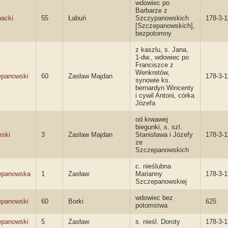
wdowiec po
Barbarze z
acki
55
Łabuń
Szczypanowskich
178-3-1
[Szczepanowskich],
bezpotomny
z kaszlu, s. Jana,
1-dw., wdowiec po
Franciszce z
Wenkretów,
panowski
60
Zasław Majdan
178-3-1
synowie ks.
bernardyn Wincenty
i cywil Antoni, córka
Józefa
od krwawej
biegunki, s. szl.
ski
3
Zasław Majdan
Stanisława i Józefy
178-3-1
ze
Szczepanowskich
c. nieślubna
epanowska
1
Zasław
Marianny
178-3-1
Szczepanowskiej
wdowiec bez
panowski
60
Borki
625
potomstwa
panowski
5
Zasław
s. nieśl. Doroty
178-3-