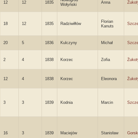
12
12
1835
Anna
Żukot
Wołyński
Florian
18
12
1835
Radziwiłłów
Szcze
Kanuts
20
5
1836
Kulczyny
Michał
Szcze
2
4
1838
Korzec
Zofia
Żukot
12
4
1838
Korzec
Eleonora
Żukot
3
3
1839
Kodnia
Marcin
Szcze
16
3
1839
Maciejów
Stanisław
Gorsk