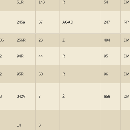
51R
143
R
54
DM
245a
37
AGAD
247
RP
106
256R
23
Ż
494
DM
2
94R
44
R
95
DM
2
95R
50
R
96
DM
8
342V
7
Ż
656
DM
14
3