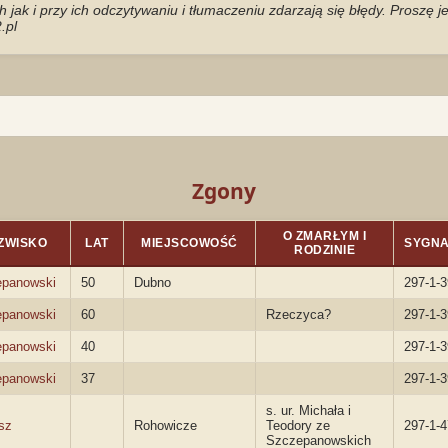
jak i przy ich odczytywaniu i tłumaczeniu zdarzają się błędy. Proszę 
.pl
Zgony
O ZMARŁYM I
ZWISKO
LAT
MIEJSCOWOŚĆ
SYGN
RODZINIE
panowski
50
Dubno
297-1-3
panowski
60
Rzeczyca?
297-1-3
panowski
40
297-1-3
panowski
37
297-1-3
s. ur. Michała i
sz
Rohowicze
Teodory ze
297-1-4
Szczepanowskich