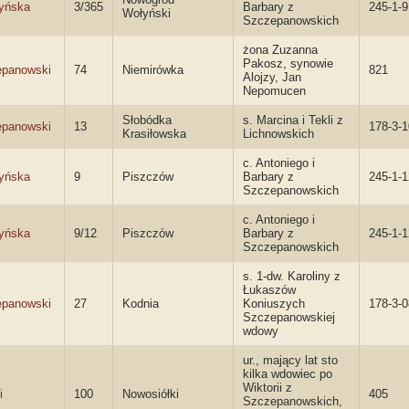
yńska
3/365
Barbary z
245-1-9
Wołyński
Szczepanowskich
żona Zuzanna
Pakosz, synowie
panowski
74
Niemirówka
821
Alojzy, Jan
Nepomucen
Słobódka
s. Marcina i Tekli z
panowski
13
178-3-
Krasiłowska
Lichnowskich
c. Antoniego i
yńska
9
Piszczów
Barbary z
245-1-1
Szczepanowskich
c. Antoniego i
yńska
9/12
Piszczów
Barbary z
245-1-1
Szczepanowskich
s. 1-dw. Karoliny z
Łukaszów
panowski
27
Kodnia
Koniuszych
178-3-0
Szczepanowskiej
wdowy
ur., mający lat sto
kilka wdowiec po
Wiktorii z
i
100
Nowosiółki
405
Szczepanowskich,