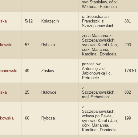
syn Stanisław, córki
Wiktoria i Petronela
c. Sebastiana i
rska
5/12
Książęcin
Franciszki z
881
Szczepanowskich
żona Marianna z
Szczepanowskich,
kowski
57
Rybcza
synowie Karol i Jan,
200
córki Marianna,
Karolina i Domicela
pozost. wd.
Antoninę z d.
panowski
49
Zasław
178-51
Jabłonowską i c.
Petronelę
z
rska
25
Hulowce
Szczepanowskich,
882
mąż Sebastian
z
Szczepanowskich,
wdowa po Pawle,
dkowska
66
Rybcza
199
synowie Karol i Jan,
córki Marianna,
Karolina i Domicela