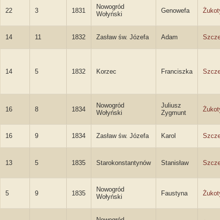
Nowogród
22
3
1831
Genowefa
Żukot
Wołyński
14
11
1832
Zasław św. Józefa
Adam
Szcze
14
5
1832
Korzec
Franciszka
Szcz
Nowogród
Juliusz
16
8
1834
Żukot
Wołyński
Zygmunt
16
9
1834
Zasław św. Józefa
Karol
Szcze
13
5
1835
Starokonstantynów
Stanisław
Szcze
Nowogród
5
9
1835
Faustyna
Żukot
Wołyński
Nowogród