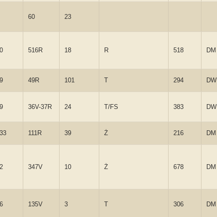
60
23
0
516R
18
R
518
DM
9
49R
101
T
294
DW
9
36V-37R
24
T/FS
383
DW
133
111R
39
Ż
216
DM
2
347V
10
Ż
678
DM
6
135V
3
T
306
DM