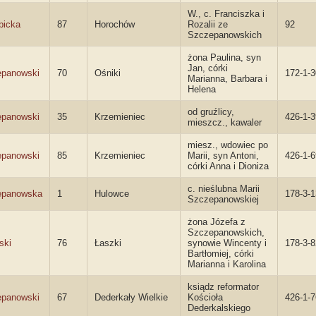
W., c. Franciszka i
bicka
87
Horochów
Rozalii ze
92
Szczepanowskich
żona Paulina, syn
Jan, córki
panowski
70
Ośniki
172-1-3
Marianna, Barbara i
Helena
od gruźlicy,
panowski
35
Krzemieniec
426-1-3
mieszcz., kawaler
miesz., wdowiec po
panowski
85
Krzemieniec
Marii, syn Antoni,
426-1-6
córki Anna i Dioniza
c. nieślubna Marii
epanowska
1
Hulowce
178-3-
Szczepanowskiej
żona Józefa z
Szczepanowskich,
ski
76
Łaszki
synowie Wincenty i
178-3-8
Bartłomiej, córki
Marianna i Karolina
ksiądz reformator
panowski
67
Dederkały Wielkie
Kościoła
426-1-7
Dederkalskiego