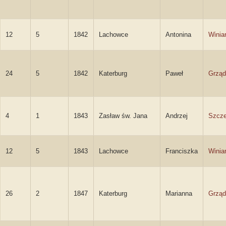
12
5
1842
Lachowce
Antonina
Winia
24
5
1842
Katerburg
Paweł
Grząd
4
1
1843
Zasław św. Jana
Andrzej
Szcze
12
5
1843
Lachowce
Franciszka
Winia
26
2
1847
Katerburg
Marianna
Grzą