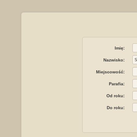
Imię:
Nazwisko:
Miejscowość:
Parafia:
Od roku:
Do roku: