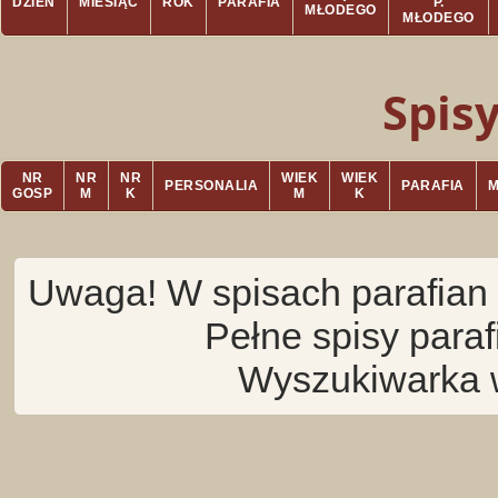
DZIEŃ
MIESIĄC
ROK
PARAFIA
P.
MŁODEGO
MŁODEGO
Spis
NR
NR
NR
WIEK
WIEK
PERSONALIA
PARAFIA
GOSP
M
K
M
K
Uwaga! W spisach parafian 
Pełne spisy para
Wyszukiwarka 